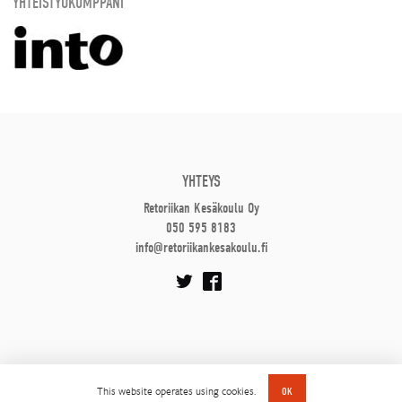
YHTEISTYÖKUMPPANI
YHTEYS
Retoriikan Kesäkoulu Oy
050 595 8183
info@retoriikankesakoulu.fi
This website operates using cookies.
OK