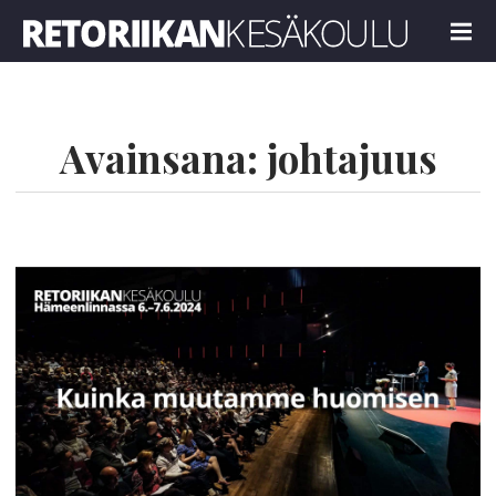
Retoriikan kesäkoulu 2024
MENU
Avainsana:
johtajuus