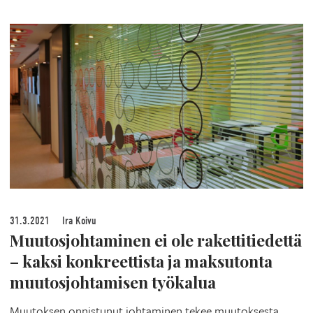
31.3.2021
Ira Koivu
Muutosjohtaminen ei ole rakettitiedettä
– kaksi konkreettista ja maksutonta
muutosjohtamisen työkalua
Muutoksen onnistunut johtaminen tekee muutoksesta