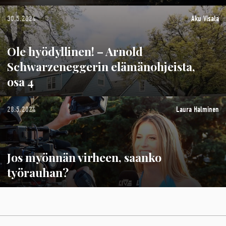
30.5.2024
Aku Visala
Ole hyödyllinen! – Arnold
Schwarzeneggerin elämänohjeista,
osa 4
28.5.2024
Laura Halminen
Jos myönnän virheen, saanko
työrauhan?