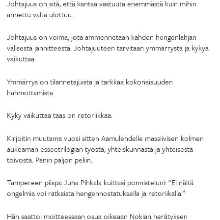
Johtajuus on sitä, että kantaa vastuuta enemmästä kuin mihin
annettu valta ulottuu.
Johtajuus on voima, jota ammennetaan kahden hengenlahjan
välisestä jännitteestä. Johtajuuteen tarvitaan ymmärrystä ja kykyä
vaikuttaa.
Ymmärrys on tilannetajuista ja tarkkaa kokonaisuuden
hahmottamista.
Kyky vaikuttaa taas on retoriikkaa.
Kirjoitin muutama vuosi sitten Aamulehdelle massiivisen kolmen
aukeaman esseetrilogian työstä, yhteiskunnasta ja yhteisestä
toivosta. Panin paljon peliin.
Tampereen piispa Juha Pihkala kuittasi ponnisteluni: ”Ei näitä
ongelmia voi ratkaista hengennostatuksella ja retoriikalla.”
Hän saattoi moitteessaan osua oikeaan Nokian herätyksen