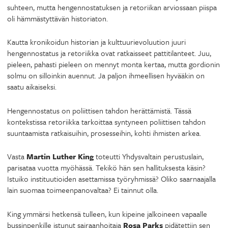
suhteen, mutta hengennostatuksen ja retoriikan arviossaan piispa
oli hämmästyttävän historiaton.
Kautta kronikoidun historian ja kulttuurievoluution juuri
hengennostatus ja retoriikka ovat ratkaisseet pattitilanteet. Juu,
pieleen, pahasti pieleen on mennyt monta kertaa, mutta gordionin
solmu on silloinkin auennut. Ja paljon ihmeellisen hyvääkin on
saatu aikaiseksi.
Hengennostatus on poliittisen tahdon herättämistä. Tässä
kontekstissa retoriikka tarkoittaa syntyneen poliittisen tahdon
suuntaamista ratkaisuihin, prosesseihin, kohti ihmisten arkea.
Vasta
Martin Luther King
toteutti Yhdysvaltain perustuslain,
parisataa vuotta myöhässä. Tekikö hän sen hallituksesta käsin?
Istuiko instituutioiden asettamissa työryhmissä? Oliko saarnaajalla
lain suomaa toimeenpanovaltaa? Ei tainnut olla.
King ymmärsi hetkensä tulleen, kun kipeine jalkoineen vapaalle
bussinpenkille istunut sairaanhoitaja
Rosa Parks
pidätettiin sen