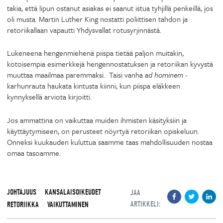
takia, että lipun ostanut asiakas ei saanut istua tyhjillä penkeillä, jos
oli musta. Martin Luther King nostatti poliittisen tahdon ja
retoriikallaan vapautti Yhdysvallat rotusyrjinnästä.
Lukeneena hengenmiehenä piispa tietää paljon muitakin,
kotoisempia esimerkkejä hengennostatuksen ja retoriikan kyvystä
muuttaa maailmaa paremmaksi. Taisi vanha
ad hominem
-
karhunrauta haukata kintusta kiinni, kun piispa eläkkeen
kynnyksellä arviota kirjoitti.
Jos ammattina on vaikuttaa muiden ihmisten käsityksiin ja
käyttäytymiseen, on perusteet nöyrtyä retoriikan opiskeluun.
Onneksi kuukauden kuluttua saamme taas mahdollisuuden nostaa
omaa tasoamme.
JOHTAJUUS
KANSALAISOIKEUDET
JAA
ARTIKKELI:
RETORIIKKA
VAIKUTTAMINEN