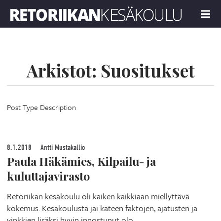
Retoriikan kesäkoulu 2024
MENU
Arkistot:
Suositukset
Post Type Description
8.1.2018
Antti Mustakallio
Paula Häkämies, Kilpailu- ja
kuluttajavirasto
Retoriikan kesäkoulu oli kaiken kaikkiaan miellyttävä
kokemus. Kesäkoulusta jäi käteen faktojen, ajatusten ja
vinkkien lisäksi hyvin innostunut olo