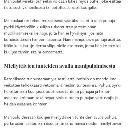
Manipulatiiviseksi puheeksi voidaan lukea myös puhe, joka esittää
tietoisesti valheellisesti tai petollisesti asiat kuulijalle.
Manipulaation tekee moraalisesti vääräksi se, että siinä puhuja
pyrkii käyttämään kuulijan uskomusten ja toiminnan
muokkaamiseksi keinoja, joita hän ei hyväksyisi, jos niitä
kohdistettaisiin häneen itseensä. Näin manipuloiva puhuja asettuu
ikään kuin kuulijoidensa yläpuolelle asemaan, jossa hän kontrolloi
kuulijaa tämän sitä huomaamatta.
Miellyttävien tunteiden avulla manipuloimisesta
Retoriikassa tunnustetaan yleisesti, että ihmisiin on mahdollista
vaikuttaa tehokkaasti vetoamalla heidän tunteisiinsa. Puhuja pyrkii
herättämään kuulijassa positiivisia tunteita puhujaa ja hänen
asiaansa kohtaan sekä negatiivisia tunteita puhujan vastustajia ja
heidän asiaansa kohtaan.
Manipuloidessaan kuulijaa miellyttävien tunteiden avulla puhuja
pyrkii usein esittämään itsensä tai sanomansa noiden miellyttävien