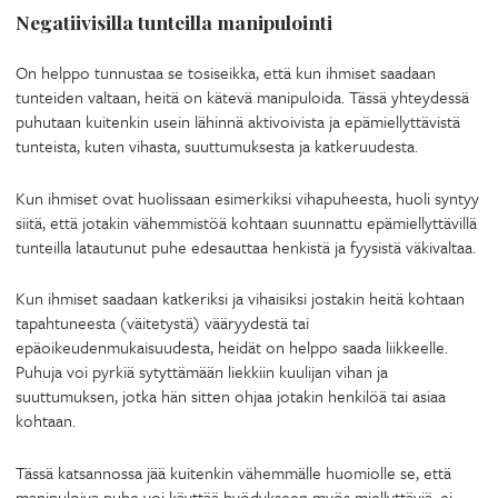
Negatiivisilla tunteilla manipulointi
On helppo tunnustaa se tosiseikka, että kun ihmiset saadaan
tunteiden valtaan, heitä on kätevä manipuloida. Tässä yhteydessä
puhutaan kuitenkin usein lähinnä aktivoivista ja epämiellyttävistä
tunteista, kuten vihasta, suuttumuksesta ja katkeruudesta.
Kun ihmiset ovat huolissaan esimerkiksi vihapuheesta, huoli syntyy
siitä, että jotakin vähemmistöä kohtaan suunnattu epämiellyttävillä
tunteilla latautunut puhe edesauttaa henkistä ja fyysistä väkivaltaa.
Kun ihmiset saadaan katkeriksi ja vihaisiksi jostakin heitä kohtaan
tapahtuneesta (väitetystä) vääryydestä tai
epäoikeudenmukaisuudesta, heidät on helppo saada liikkeelle.
Puhuja voi pyrkiä sytyttämään liekkiin kuulijan vihan ja
suuttumuksen, jotka hän sitten ohjaa jotakin henkilöä tai asiaa
kohtaan.
Tässä katsannossa jää kuitenkin vähemmälle huomiolle se, että
manipuloiva puhe voi käyttää hyödykseen myös miellyttäviä, ei