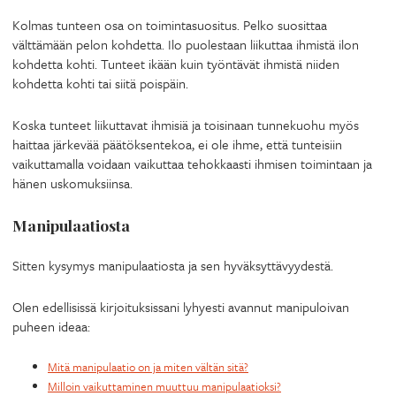
Kolmas tunteen osa on toimintasuositus. Pelko suosittaa
välttämään pelon kohdetta. Ilo puolestaan liikuttaa ihmistä ilon
kohdetta kohti. Tunteet ikään kuin työntävät ihmistä niiden
kohdetta kohti tai siitä poispäin.
Koska tunteet liikuttavat ihmisiä ja toisinaan tunnekuohu myös
haittaa järkevää päätöksentekoa, ei ole ihme, että tunteisiin
vaikuttamalla voidaan vaikuttaa tehokkaasti ihmisen toimintaan ja
hänen uskomuksiinsa.
Manipulaatiosta
Sitten kysymys manipulaatiosta ja sen hyväksyttävyydestä.
Olen edellisissä kirjoituksissani lyhyesti avannut manipuloivan
puheen ideaa:
Mitä manipulaatio on ja miten vältän sitä?
Milloin vaikuttaminen muuttuu manipulaatioksi?