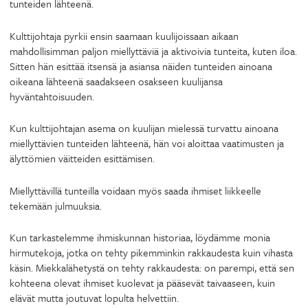
tunteiden lähteenä.
Kulttijohtaja pyrkii ensin saamaan kuulijoissaan aikaan
mahdollisimman paljon miellyttäviä ja aktivoivia tunteita, kuten iloa.
Sitten hän esittää itsensä ja asiansa näiden tunteiden ainoana
oikeana lähteenä saadakseen osakseen kuulijansa
hyväntahtoisuuden.
Kun kulttijohtajan asema on kuulijan mielessä turvattu ainoana
miellyttävien tunteiden lähteenä, hän voi aloittaa vaatimusten ja
älyttömien väitteiden esittämisen.
Miellyttävillä tunteilla voidaan myös saada ihmiset liikkeelle
tekemään julmuuksia.
Kun tarkastelemme ihmiskunnan historiaa, löydämme monia
hirmutekoja, jotka on tehty pikemminkin rakkaudesta kuin vihasta
käsin. Miekkalähetystä on tehty rakkaudesta: on parempi, että sen
kohteena olevat ihmiset kuolevat ja pääsevät taivaaseen, kuin
elävät mutta joutuvat lopulta helvettiin.