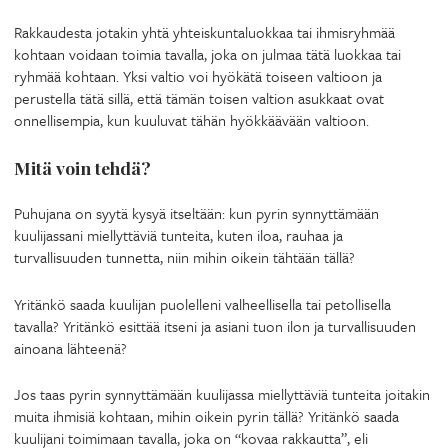
Rakkaudesta jotakin yhtä yhteiskuntaluokkaa tai ihmisryhmää
kohtaan voidaan toimia tavalla, joka on julmaa tätä luokkaa tai
ryhmää kohtaan. Yksi valtio voi hyökätä toiseen valtioon ja
perustella tätä sillä, että tämän toisen valtion asukkaat ovat
onnellisempia, kun kuuluvat tähän hyökkäävään valtioon.
Mitä voin tehdä?
Puhujana on syytä kysyä itseltään: kun pyrin synnyttämään
kuulijassani miellyttäviä tunteita, kuten iloa, rauhaa ja
turvallisuuden tunnetta, niin mihin oikein tähtään tällä?
Yritänkö saada kuulijan puolelleni valheellisella tai petollisella
tavalla? Yritänkö esittää itseni ja asiani tuon ilon ja turvallisuuden
ainoana lähteenä?
Jos taas pyrin synnyttämään kuulijassa miellyttäviä tunteita joitakin
muita ihmisiä kohtaan, mihin oikein pyrin tällä? Yritänkö saada
kuulijani toimimaan tavalla, joka on “kovaa rakkautta”, eli