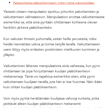
Paskapuheesta päänsotkemiseen: miten meitä manipuloidaan
Yleisesti ottaen manipulaatio sijoittuu johonkin pakottamisen ja
vaikuttamisen välimaastoon. Manipulaation erottaa vaikuttamisesta
esimerkiksi se, että siinä pyritään ohittamaan kohteena olevan
henkilön järkevä päätöksenteko.
Kun vaikutan ihmisiin puhumalla, esitän heille perusteita, miksi
heidän kannattaisi uskoa ja toimia tietyllä tavalla. Vaikuttamiseen
usein liittyy myös erilaisten positiivisten mielikuvien luominen ja
ylläpito.
Vaikuttaminen lähenee manipulaatiota siinä vaiheessa, kun pyrin
ohittamaan tai jopa horjuttamaan kuulijan päätöksenteon
mekanismeja. Tämä voi tapahtua esimerkiksi siten, että pyrin
vaikuttamaan kuulijaan tavalla, jota hän ei itse huomaa. Näin ikään
kuin ohitan kuulijan päätöksenteon.
Voin myös pyrkiä herättämään kuulijassa vahvoja tunteita, jotka
peittävät alleen kuulijan päätöksenteon mekanismit.