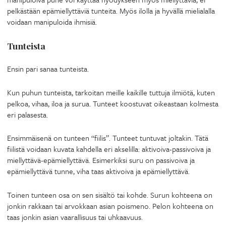
pelkästään epämiellyttäviä tunteita. Myös ilolla ja hyvällä mielialalla
voidaan manipuloida ihmisiä.
Tunteista
Ensin pari sanaa tunteista.
Kun puhun tunteista, tarkoitan meille kaikille tuttuja ilmiötä, kuten
pelkoa, vihaa, iloa ja surua. Tunteet koostuvat oikeastaan kolmesta
eri palasesta.
Ensimmäisenä on tunteen “fiilis”. Tunteet tuntuvat joltakin. Tätä
fiilistä voidaan kuvata kahdella eri akselilla: aktivoiva-passivoiva ja
miellyttävä-epämiellyttävä. Esimerkiksi suru on passivoiva ja
epämiellyttävä tunne, viha taas aktivoiva ja epämiellyttävä.
Toinen tunteen osa on sen sisältö tai kohde. Surun kohteena on
jonkin rakkaan tai arvokkaan asian poismeno. Pelon kohteena on
taas jonkin asian vaarallisuus tai uhkaavuus.