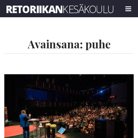
Retoriikan kesäkoulu 2025
MENU
Avainsana:
puhe