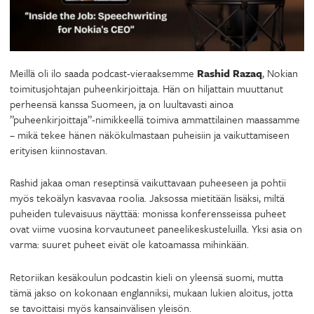
Meillä oli ilo saada podcast-vieraaksemme
Rashid Razaq
, Nokian
toimitusjohtajan puheenkirjoittaja. Hän on hiljattain muuttanut
perheensä kanssa Suomeen, ja on luultavasti ainoa
”puheenkirjoittaja”-nimikkeellä toimiva ammattilainen maassamme
– mikä tekee hänen näkökulmastaan puheisiin ja vaikuttamiseen
erityisen kiinnostavan.
Rashid jakaa oman reseptinsä vaikuttavaan puheeseen ja pohtii
myös tekoälyn kasvavaa roolia. Jaksossa mietitään lisäksi, miltä
puheiden tulevaisuus näyttää: monissa konferensseissa puheet
ovat viime vuosina korvautuneet paneelikeskusteluilla. Yksi asia on
varma: suuret puheet eivät ole katoamassa mihinkään.
Retoriikan kesäkoulun podcastin kieli on yleensä suomi, mutta
tämä jakso on kokonaan englanniksi, mukaan lukien aloitus, jotta
se tavoittaisi myös kansainvälisen yleisön.