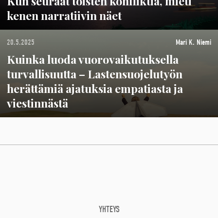
Kun seuraat toisten konfliktia, mieti
kenen narratiivin näet
20.5.2025
Mari K. Niemi
Kuinka luoda vuorovaikutuksella
turvallisuutta – Lastensuojelutyön
herättämiä ajatuksia empatiasta ja
viestinnästä
YHTEYS