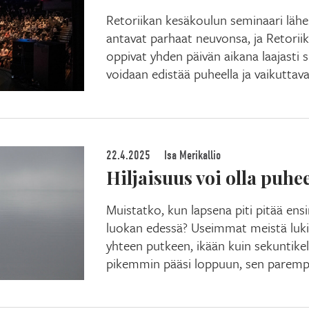
Retoriikan kesäkoulun seminaari lähe
antavat parhaat neuvonsa, ja Retoriik
oppivat yhden päivän aikana laajasti si
voidaan edistää puheella ja vaikuttaval
22.4.2025
Isa Merikallio
Hiljaisuus voi olla puhe
Muistatko, kun lapsena piti pitää ens
luokan edessä? Useimmat meistä luki
yhteen putkeen, ikään kuin sekuntikell
pikemmin pääsi loppuun, sen parempi