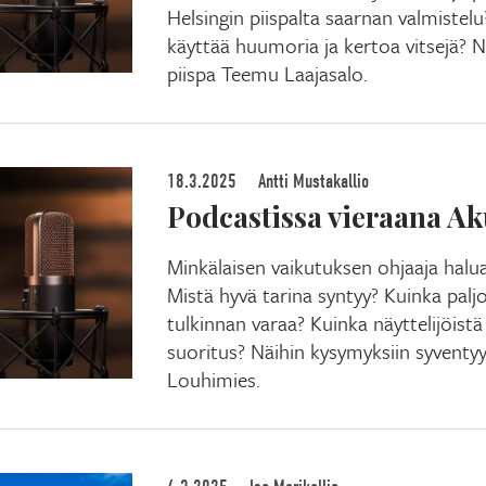
Helsingin piispalta saarnan valmistel
käyttää huumoria ja kertoa vitsejä? N
piispa Teemu Laajasalo.
18.3.2025
Antti Mustakallio
Podcastissa vieraana A
Minkälaisen vaikutuksen ohjaaja halua
Mistä hyvä tarina syntyy? Kuinka paljo
tulkinnan varaa? Kuinka näyttelijöistä
suoritus? Näihin kysymyksiin syventy
Louhimies.