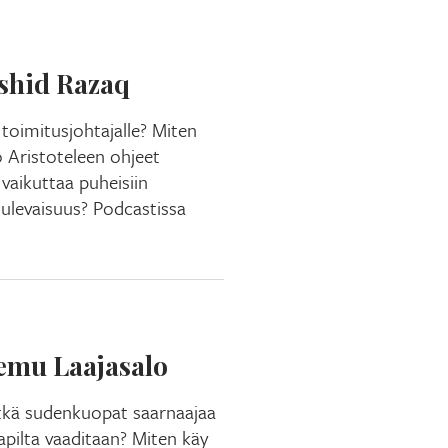
ashid Razaq
 toimitusjohtajalle? Miten
 Aristoteleen ohjeet
 vaikuttaa puheisiin
ulevaisuus? Podcastissa
eemu Laajasalo
tkä sudenkuopat saarnaajaa
papilta vaaditaan? Miten käy