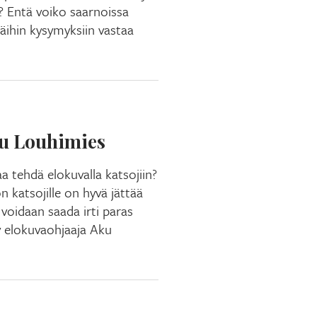
u? Entä voiko saarnoissa
äihin kysymyksiin vastaa
ku Louhimies
a tehdä elokuvalla katsojiin?
n katsojille on hyvä jättää
 voidaan saada irti paras
y elokuvaohjaaja Aku