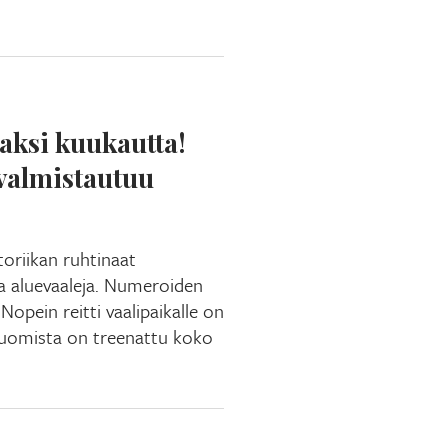
kaksi kuukautta!
 valmistautuu
toriikan ruhtinaat
a aluevaaleja. Numeroiden
Nopein reitti vaalipaikalle on
 juomista on treenattu koko