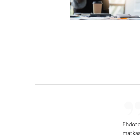
Ehdoto
matkaan