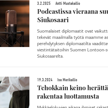
3.2.2025
Antti Mustakallio
Podcastissa vieraana suu
Siukosaari
Suomalaiset diplomaatit ovat vaikutt
tekevät maailmalla työtä maamme as
perehdytyksen diplomaatilta vaadittav
viestintätaitoihin Suomen Lontoon-su
Siukosaarelta.
19.3.2024
Isa Merikallio
Tehokkain keino herättä
rakentaa luottamusta
Mykkäelokuvien aikana ihmiset rakastu