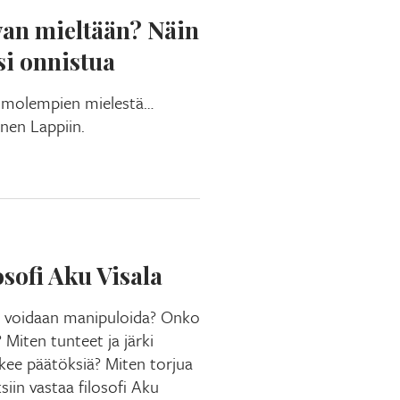
van mieltään? Näin
si onnistua
a molempien mielestä…
inen Lappiin.
osofi Aku Visala
ä voidaan manipuloida? Onko
 Miten tunteet ja järki
ekee päätöksiä? Miten torjua
iin vastaa filosofi Aku