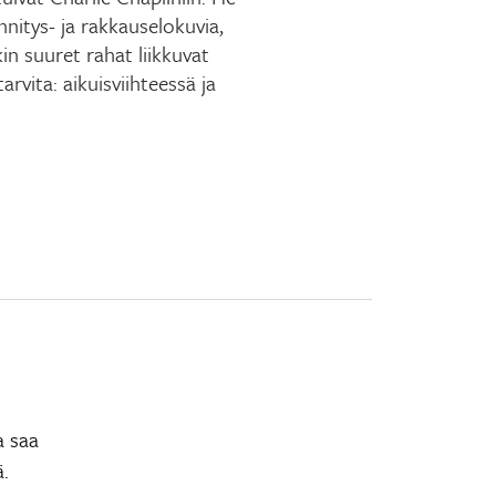
nnitys- ja rakkauselokuvia,
in suuret rahat liikkuvat
 tarvita: aikuisviihteessä ja
a saa
ä.