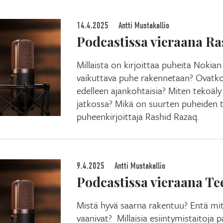
14.4.2025
Antti Mustakallio
Podcastissa vieraana R
Millaista on kirjoittaa puheita Nokian
vaikuttava puhe rakennetaan? Ovatko
edelleen ajankohtaisia? Miten tekoäly
jatkossa? Mikä on suurten puheiden t
puheenkirjoittaja Rashid Razaq.
9.4.2025
Antti Mustakallio
Podcastissa vieraana T
Mistä hyvä saarna rakentuu? Entä mi
vaanivat? Millaisia esiintymistaitoja 