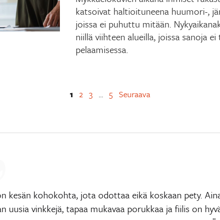
katsoivat haltioituneena huumori-, jä
joissa ei puhuttu mitään. Nykyaikanak
niillä viihteen alueilla, joissa sanoja ei
pelaamisessa.
1
2
3
5
Seuraava
…
n kesän kohokohta, jota odottaa eikä koskaan pety. Ain
 uusia vinkkejä, tapaa mukavaa porukkaa ja fiilis on hyv