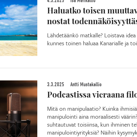
4.3.2025
Isa Merikallio
Haluatko toisen muutta
nostat todennäköisyyttä
Lähdetäänkö matkalle? Loistava ide
kunnes toinen haluaa Kanarialle ja to
3.3.2025
Antti Mustakallio
Podcastissa vieraana fil
Mitä on manipulaatio? Kuinka ihmisi
manipulointi aina moraalisesti väärin?
suhtautuvat toisiinsa, kun ihminen t
manipulointiyrityksiä? Näihin kysymyks