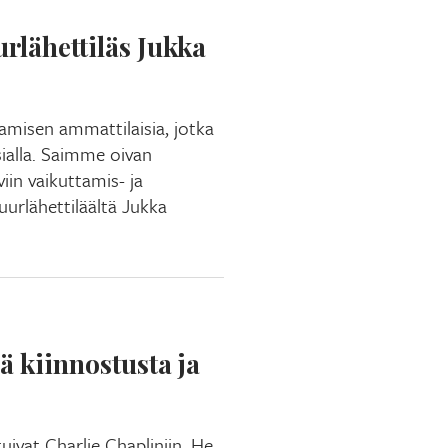
rlähettiläs Jukka
amisen ammattilaisia, jotka
ialla. Saimme oivan
iin vaikuttamis- ja
urlähettiläältä Jukka
ä kiinnostusta ja
ivat Charlie Chapliniin. He