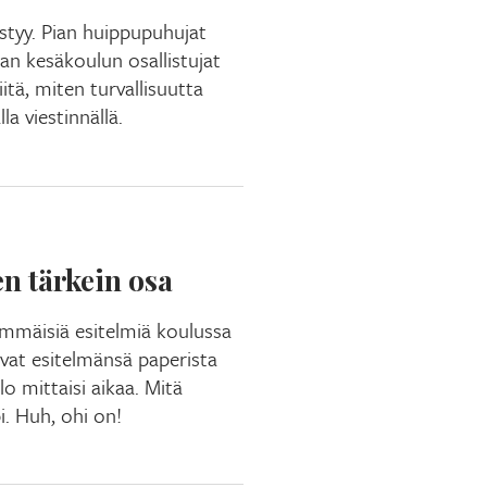
styy. Pian huippupuhujat
an kesäkoulun osallistujat
itä, miten turvallisuutta
la viestinnällä.
en tärkein osa
immäisiä esitelmiä koulussa
vat esitelmänsä paperista
o mittaisi aikaa. Mitä
. Huh, ohi on!