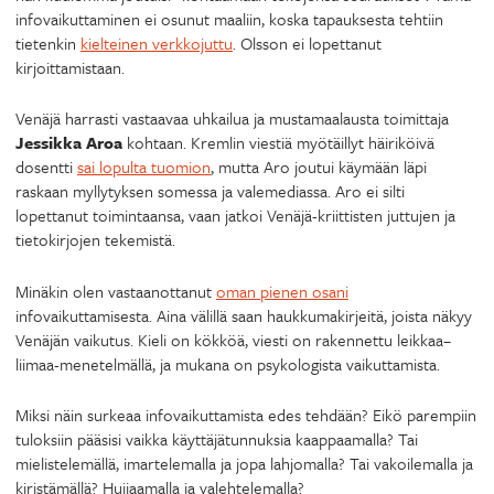
infovaikuttaminen ei osunut maaliin, koska tapauksesta tehtiin
tietenkin
kielteinen verkkojuttu
. Olsson ei lopettanut
kirjoittamistaan.
Venäjä harrasti vastaavaa uhkailua ja mustamaalausta toimittaja
Jessikka Aroa
kohtaan. Kremlin viestiä myötäillyt häiriköivä
dosentti
sai lopulta tuomion
, mutta Aro joutui käymään läpi
raskaan myllytyksen somessa ja valemediassa. Aro ei silti
lopettanut toimintaansa, vaan jatkoi Venäjä-kriittisten juttujen ja
tietokirjojen tekemistä.
Minäkin olen vastaanottanut
oman pienen osani
infovaikuttamisesta. Aina välillä saan haukkumakirjeitä, joista näkyy
Venäjän vaikutus. Kieli on kökköä, viesti on rakennettu leikkaa–
liimaa-menetelmällä, ja mukana on psykologista vaikuttamista.
Miksi näin surkeaa infovaikuttamista edes tehdään? Eikö parempiin
tuloksiin pääsisi vaikka käyttäjätunnuksia kaappaamalla? Tai
mielistelemällä, imartelemalla ja jopa lahjomalla? Tai vakoilemalla ja
kiristämällä? Huijaamalla ja valehtelemalla?