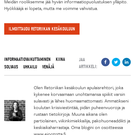
Meidän rooliksemme jää hyvän informaatiopuolustuksen ylläpito.
Hyökkääjä ei lopeta, mutta me voimme vahvistua.
ILMOITTAUDU RETORIIKAN KESÄKOULUUN
INFORMAATIOVAIKUTTAMINEN
KIINA
JAA
ARTIKKELI:
SOLVAUS
UHKAILU
VENÄJÄ
Olen Retoriikan kesäkoulun apulaisrehtori, joka
kykenee korvaamaan unohtamansa spiikit varsin
sulavasti ja lähes huomaamattomasti. Ammatikseni
koulutan kriisiviestintää, pidän puheenvuoroja ja
rustaan tietokirjoja. Muuna aikana olen
partiolainen, viikinkimiekkailija, pakohuoneaddikti ja
keskiaikaharrastaja. Oma blogini on osoitteessa
www.eioototta.fi.