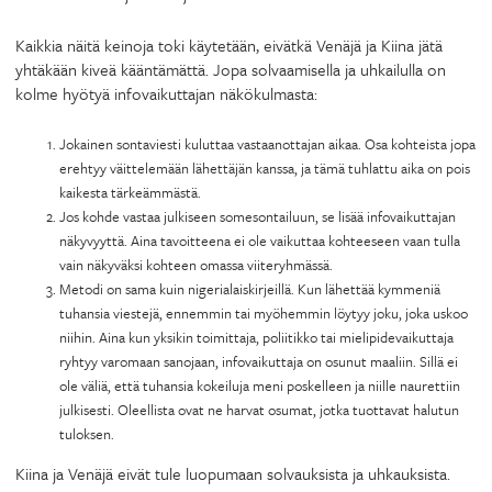
Kaikkia näitä keinoja toki käytetään, eivätkä Venäjä ja Kiina jätä
yhtäkään kiveä kääntämättä. Jopa solvaamisella ja uhkailulla on
kolme hyötyä infovaikuttajan näkökulmasta:
Jokainen sontaviesti kuluttaa vastaanottajan aikaa. Osa kohteista jopa
erehtyy väittelemään lähettäjän kanssa, ja tämä tuhlattu aika on pois
kaikesta tärkeämmästä.
Jos kohde vastaa julkiseen somesontailuun, se lisää infovaikuttajan
näkyvyyttä. Aina tavoitteena ei ole vaikuttaa kohteeseen vaan tulla
vain näkyväksi kohteen omassa viiteryhmässä.
Metodi on sama kuin nigerialaiskirjeillä. Kun lähettää kymmeniä
tuhansia viestejä, ennemmin tai myöhemmin löytyy joku, joka uskoo
niihin. Aina kun yksikin toimittaja, poliitikko tai mielipidevaikuttaja
ryhtyy varomaan sanojaan, infovaikuttaja on osunut maaliin. Sillä ei
ole väliä, että tuhansia kokeiluja meni poskelleen ja niille naurettiin
julkisesti. Oleellista ovat ne harvat osumat, jotka tuottavat halutun
tuloksen.
Kiina ja Venäjä eivät tule luopumaan solvauksista ja uhkauksista.