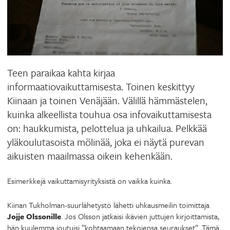
Teen paraikaa kahta kirjaa
informaatiovaikuttamisesta. Toinen keskittyy
Kiinaan ja toinen Venäjään. Välillä hämmästelen,
kuinka alkeellista touhua osa infovaikuttamisesta
on: haukkumista, pelottelua ja uhkailua. Pelkkää
yläkoulutasoista mölinää, joka ei näytä purevan
aikuisten maailmassa oikein kehenkään.
Esimerkkejä vaikuttamisyrityksistä on vaikka kuinka.
Kiinan Tukholman-suurlähetystö lähetti uhkausmeilin toimittaja
Jojje Olssonille
. Jos Olsson jatkaisi ikävien juttujen kirjoittamista,
hän kuulemma joutuisi ”kohtaamaan tekojensa seuraukset”. Tämä