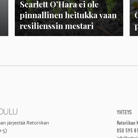
Scarlett O’Hara ei ole
pinnallinen heitukka vaan
resilienssin mestari
YHTEYS
an järjestää Retoriikan
Retoriikan
1-5)
050 595 8