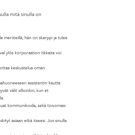
uulla mitä sinulla on
 meriiteillä, hän on skarppi ja tulee
val ylös korporaation tikkaita voi
hdottaa keskustelua oman
mahuoneeseen assistentin kautta.
ät välit silloinkin, kun et
la.
haluat kommunikoida, sekä toivomasi
ityt asiaan etkä itseesi. Jos sinulla