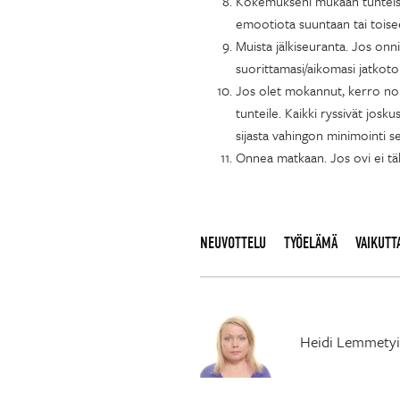
Kokemukseni mukaan tunteisiin
emootiota suuntaan tai toise
Muista jälkiseuranta. Jos onni
suorittamasi/aikomasi jatkot
Jos olet mokannut, kerro nopea
tunteile. Kaikki ryssivät jos
sijasta vahingon minimointi se
Onnea matkaan. Jos ovi ei täll
NEUVOTTELU
TYÖELÄMÄ
VAIKUT
Heidi Lemmety