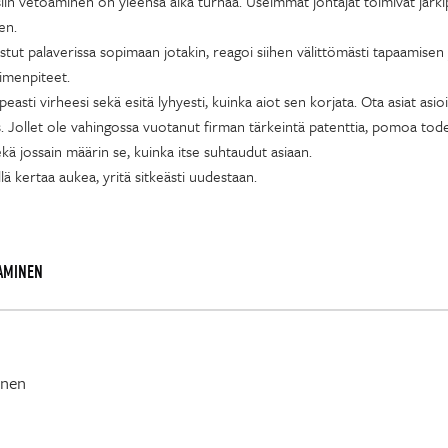
 vetoaminen on yleensä aika turhaa. Useimmat johtajat toimivat järkiper
en.
stut palaverissa sopimaan jotakin, reagoi siihen välittömästi tapaamisen jä
oimenpiteet.
sti virheesi sekä esitä lyhyesti, kuinka aiot sen korjata. Ota asiat asioi
kus. Jollet ole vahingossa vuotanut firman tärkeintä patenttia, pomoa tod
kä jossain määrin se, kuinka itse suhtaudut asiaan.
ä kertaa aukea, yritä sitkeästi uudestaan.
TAMINEN
inen