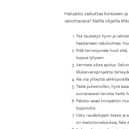
Haluatko vaikuttaa kiireiseen ja
sanottavana? Näillä ohjeilla ehkä
Tee taustatyö hyvin ja valmist
haastamaan näkökulmasi. Huole
Pidä herranjumala huoli siitä,
loppua lyhyeen.
Varmista oikea ajoitus. Sekun
lillukanvarsiprojektisi tärkeyd
Älä ota yhteyttä sähköpostil
Tästä puheenollen, hyvä assari
suoranaisesti tarvitse heitä. 
Paketoi asiasi kompaktiin muo
lopputulos.
Usko raudanlujasti itseesi ja
on itsetuntovaikeuksia,
fake i