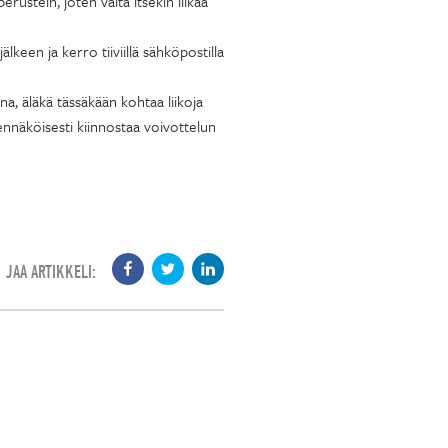
ustein, joten vältä itsekin liikaa
lkeen ja kerro tiiviillä sähköpostilla
na, äläkä tässäkään kohtaa liikoja
ennäköisesti kiinnostaa voivottelun
JAA ARTIKKELI: