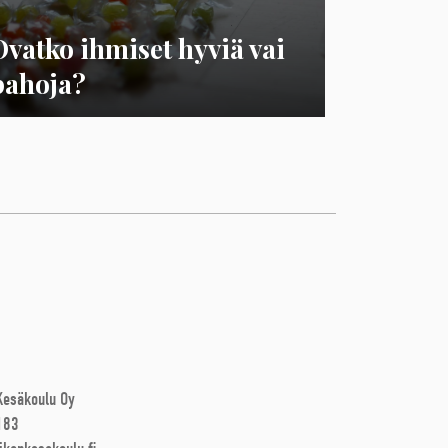
Ovatko ihmiset hyviä vai
pahoja?
 Kesäkoulu Oy
183