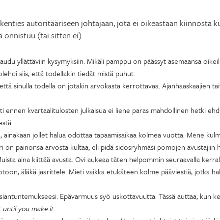
 kenties autoritääriseen johtajaan, jota ei oikeastaan kiinnosta k
 onnistuu (tai sitten ei).
audu yllättäviin kysymyksiin. Mikäli pamppu on päässyt asemaansa oikeilla
hdi siis, että todellakin tiedät mistä puhut.
 että sinulla todella on jotakin arvokasta kerrottavaa. Ajanhaaskaajien tai
ti ennen kvartaalitulosten julkaisua ei liene paras mahdollinen hetki e
estä.
la, ainakaan jollet halua odottaa tapaamisaikaa kolmea vuotta. Mene kul
 on painonsa arvosta kultaa, eli pidä sidosryhmäsi pomojen avustajiin hyv
Muista aina kiittää avusta. Ovi aukeaa täten helpommin seuraavalla kerral
toon, äläkä jaarittele. Mieti vaikka etukäteen kolme pääviestiä, jotka 
 asiantuntemukseesi. Epävarmuus syö uskottavuutta. Tässä auttaa, kun kesk
t until you make it
.