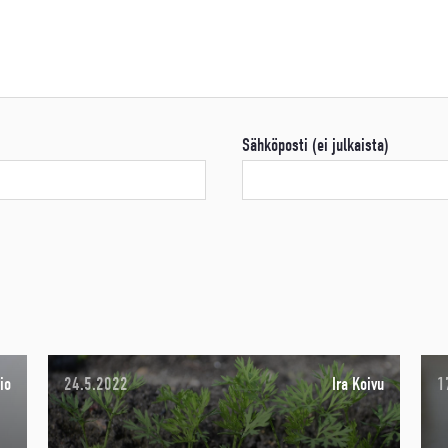
Sähköposti (ei julkaista)
io
24.5.2022
Ira Koivu
1