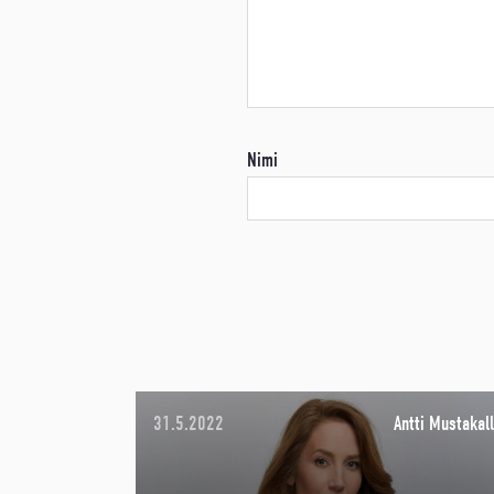
Nimi
31.5.2022
Antti Mustakall