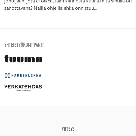
johtajaan, jota ei oikeastaan kiinnosta kuulla mitä sinulla on
sanottavana? Näillä ohjeilla ehkä onnistuu…
YHTEISTYÖKUMPPANIT
YHTEYS