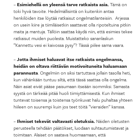
–
Esimiehellä on yleensä tarve ratkaista asia.
Tämä on
toki hyvä tavoite. Hedelmällisintä on kuitenkin antaa
henkilöiden itse löytää ratkaisut ongelmatilanteisiin. Arjessa
on usein kiire ja tiimiläisetkin saattavat olla ripoteltuina pitkin
maita ja mantuja. Tällöin saattaa käydä niin, että esimies tekee
ratkaisut muiden puolesta. Muistatteko sananlaskun
”Kannettu vesi ei kaivossa pysy”? Tässä piilee sama vaara.
–
Jotta ihmiset haluavat itse ratkaista ongelmansa,
heidän on oltava riittävän motivoituneita haluamaan
parannusta
. Ongelmiin on siksi tartuttava jollain tasolla heti,
kun vähänkään tuntuu siltä, että tässä saattaa olla ongelma.
Näin asiat eivät pääse paisumaan itseään isommiksi. Samasta
syystä on tärkeää pitää huoli tiimiyttämisestä. Kun ihmiset
tuntevat toisensa ja toistensa työnkuvat halu puhaltaa yhteen
hiileen on suurempi kuin jos teet töitä ”vieraiden” kanssa.
–
Ihmiset tekevät valtavasti oletuksia.
Näiden oletusten
perusteella tehdään päätökset, luodaan suhtautumistavat ja
toimitaan. Alaiset on saatava huomaamaan, että