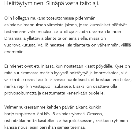
Heittäytyminen. Siinäpä vasta taitolaji.
Olin kollegan mukana toteuttamassa pidemmän
esimiesvalmennuksen viimeistä jaksoa, jossa kurssilaiset pääsivät
testaamaan valmennuksessa opittuja asioita draaman keinoin.
Draamaa ja yllättäviä tilanteita on aina siellä, missä on
vuorovaikutusta. Välillä haasteellisia tilanteita on vähemmän, välillä
enemmän.
Esimiehet ovat etulinjassa, kun nostetaan kissat pöydälle. Kyse on
mitä suurimmassa määrin kyvystä heittäytyä ja improvisoida, sillä
vaikka itse osaisit asetella sanasi huolellisesti, et koskaan voi tietää,
minkä repliikin vastapuoli laukaisee. Lisäksi on osattava olla
provosoitumatta ja asettumatta kenenkään puolelle.
Valmennuksessamme kahden päivän aikana kunkin
harjoituspisteen läpi kävi 8 esimiesryhmää. Omassa,
ristiriitatilannetta käsitelleessä harjoituksessani, kaikkien ryhmien
kanssa nousi esiin pari ihan samaa teemaa.