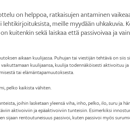
ottelu on helppoa, ratkaisujen antaminen vaikeaa.
ai lehtikirjoituksista, meille myydään uhkakuvia
n kuitenkin sekä laiskaa että passivoivaa ja vai
oksen aikaan kuulijassa. Puhujan tai viestijän tehtävä on siis si
 vaikuttamaan kuulijaansa, kuulija todennäköisesti aktivoituu ja
tämisestä tai elämäntapamuutoksesta.
mi, pelko kaikista vähiten.
eista, joihin lasketaan yleensä viha, inho, pelko, ilo, suru ja 
täviin aktivoiviin ja epäaktivoiviin tunteisiin. Esimerkiksi innost
en sijaan rentoutuneisuus passivoi, kuten passivoi myös surumie