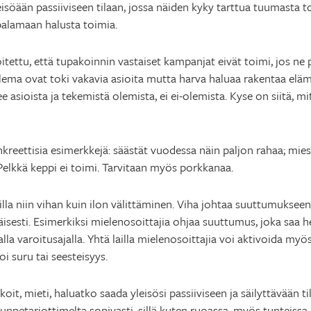
leisöään passiiviseen tilaan, jossa näiden kyky tarttua tuumasta
palamaan halusta toimia.
tettu, että tupakoinnin vastaiset kampanjat eivät toimi, jos ne 
ema ovat toki vakavia asioita mutta harva haluaa rakentaa eläm
sioista ja tekemistä olemista, ei ei-olemista. Kyse on siitä, mit
nkreettisia esimerkkejä: säästät vuodessa näin paljon rahaa; mie
 Pelkkä keppi ei toimi. Tarvitaan myös porkkanaa.
lla niin vihan kuin ilon välittäminen. Viha johtaa suuttumuksee
äisesti. Esimerkiksi mielenosoittajia ohjaa suuttumus, joka saa
a varoitusajalla. Yhtä lailla mielenosoittajia voi aktivoida myös 
oi suru tai seesteisyys.
, mieti, haluatko saada yleisösi passiiviseen ja säilyttävään tila
unnetarjottimelta sopivasti, sillä kuten ruoassa, myös tunteissa li