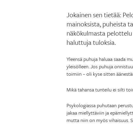
Jokainen sen tietää: Pel
mainoksista, puheista t
näkökulmasta pelottelu o
haluttuja tuloksia.
Yleensä puhuja haluaa saada muut
yleisölleen. Jos puhuja onnistuu
toimiin – oli kyse sitten äänes
Mikä tahansa tunteilu ei silti toi
Psykologiassa puhutaan perustunt
jakaa miellyttäviin ja epämiellyt
mutta niin on myös vihaisuus. S