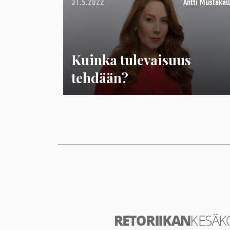
31.5.2022
Antti Mustakall
Kuinka tulevaisuus
tehdään?