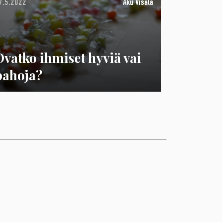
7.5.2022
Aku Visala
Ovatko ihmiset hyviä vai
pahoja?