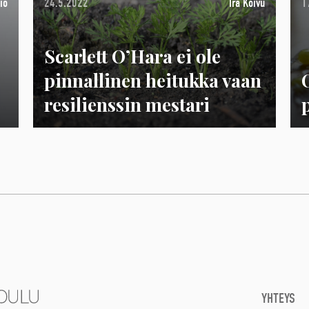
io
24.5.2022
Ira Koivu
1
Scarlett O’Hara ei ole
pinnallinen heitukka vaan
resilienssin mestari
YHTEYS