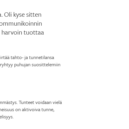
 Oli kyse sitten
. Kommunikoinnin
n harvoin tuottaa
irtää tahto- ja tunnetilansa
 ryhtyy puhujan suosittelemiin
hämmästys. Tunteet voidaan vielä
uneisuus on aktivoiva tunne,
lisyys.