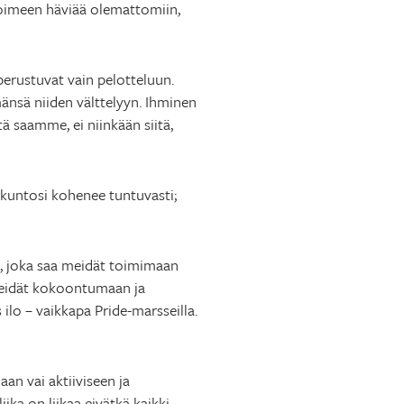
 toimeen häviää olemattomiin,
perustuvat vain pelotteluun.
änsä niiden välttelyyn. Ihminen
ä saamme, ei niinkään siitä,
skuntosi kohenee tuntuvasti;
n, joka saa meidät toimimaan
 heidät kokoontumaan ja
ilo – vaikkapa Pride-marsseilla.
an vai aktiiviseen ja
ika on liikaa eivätkä kaikki