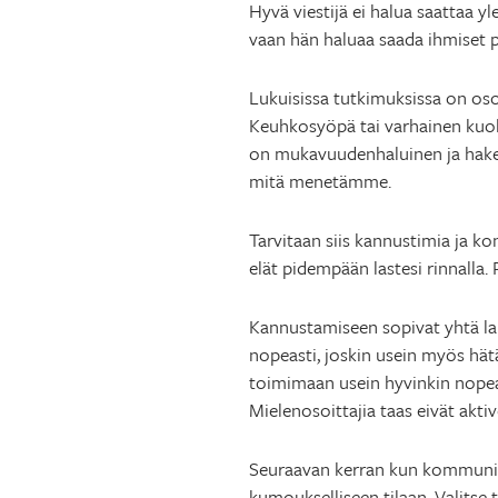
Hyvä viestijä ei halua saattaa y
vaan hän haluaa saada ihmiset 
Lukuisissa tutkimuksissa on osoi
Keuhkosyöpä tai varhainen kuol
on mukavuudenhaluinen ja hakee a
mitä menetämme.
Tarvitaan siis kannustimia ja ko
elät pidempään lastesi rinnalla.
Kannustamiseen sopivat yhtä lai
nopeasti, joskin usein myös hät
toimimaan usein hyvinkin nopeall
Mielenosoittajia taas eivät aktiv
Seuraavan kerran kun kommunikoit
kumoukselliseen tilaan. Valitse t