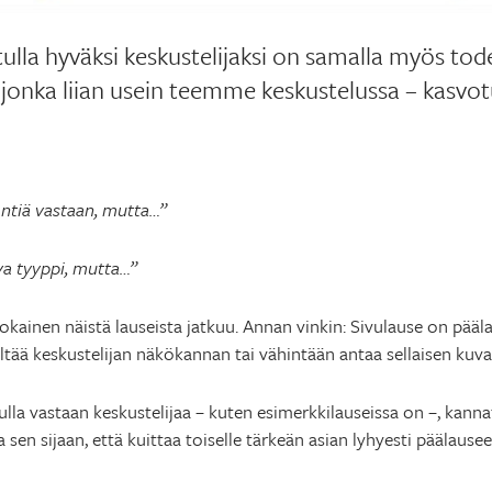
tulla hyväksi keskustelijaksi on samalla myös tode
jonka liian usein teemme keskustelussa – kasvotu
öntiä vastaan, mutta…”
a tyyppi, mutta…”
 jokainen näistä lauseista jatkuu. Annan vinkin: Sivulause on pä
ältää keskustelijan näkökannan tai vähintään antaa sellaisen kuvan
 tulla vastaan keskustelijaa – kuten esimerkkilauseissa on –, kan
 sen sijaan, että kuittaa toiselle tärkeän asian lyhyesti päälaus