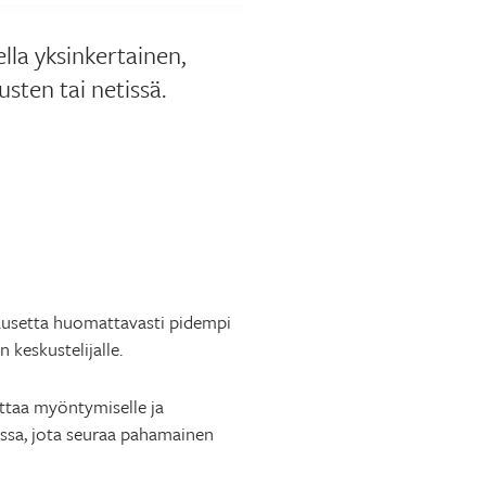
lla yksinkertainen,
sten tai netissä.
älausetta huomattavasti pidempi
 keskustelijalle.
nattaa myöntymiselle ja
eessa, jota seuraa pahamainen