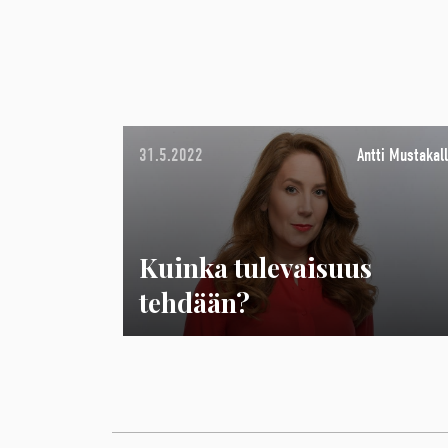
31.5.2022
Antti Mustakall
Kuinka tulevaisuus
tehdään?