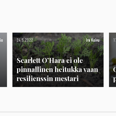
io
24.5.2022
Ira Koivu
1
Scarlett O’Hara ei ole
pinnallinen heitukka vaan
resilienssin mestari