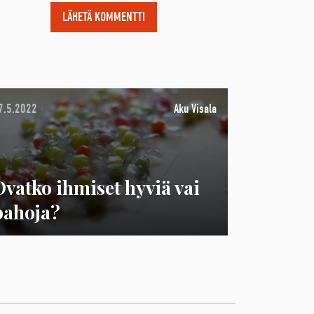
7.5.2022
Aku Visala
Ovatko ihmiset hyviä vai
pahoja?