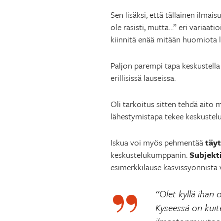
Sen lisäksi, että tällainen ilmai
ole rasisti, mutta…” eri variaat
kiinnitä enää mitään huomiota 
Paljon parempi tapa keskustella 
erillisissä lauseissa.
Oli tarkoitus sitten tehdä ait
lähestymistapa tekee keskustel
Iskua voi myös pehmentää
täyt
keskustelukumppanin.
Subjekt
esimerkkilause kasvissyönnistä 
“Olet kyllä ihan 
Kyseessä on kuite