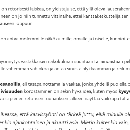
su on retorisesti laiskaa, on yleistaju se, että yllä oleva lauserak
ioineen on jo niin tunnettu vitsinaihe, ettei kanssakeskustelija s
lauseen loppuun.
on antaa molemmille näkökulmille, omalle ja toiselle, kunnioitet
o myönnytys vastakkaisen näkökulman suuntaan tai ainoastaan 
ulle vähemmän vahinkoa ja antaa sinusta älykkäämmän ja reilu
esanoilla
, eli tasapainottamalla vaakaa, jonka yhdellä puolella 
iivisuuden
korostaminen on sekin hyvä idea, kuten myös
kysy
voisi pienen retorisen tuunauksen jälkeen näyttää vaikkapa tältä
oikeassa, että kasvissyönti on tärkeä juttu, eikä minulla o
nkin ajankohtainen ja akuutti asia. Mietin kuitenkin vain