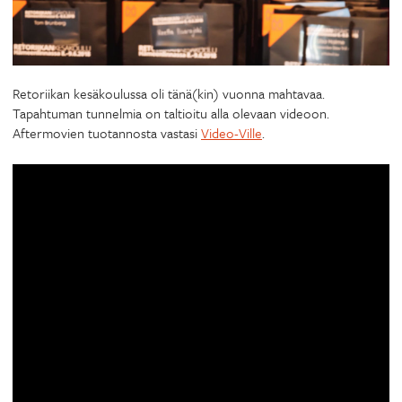
Retoriikan kesäkoulussa oli tänä(kin) vuonna mahtavaa.
Tapahtuman tunnelmia on taltioitu alla olevaan videoon.
Aftermovien tuotannosta vastasi
Video-Ville
.