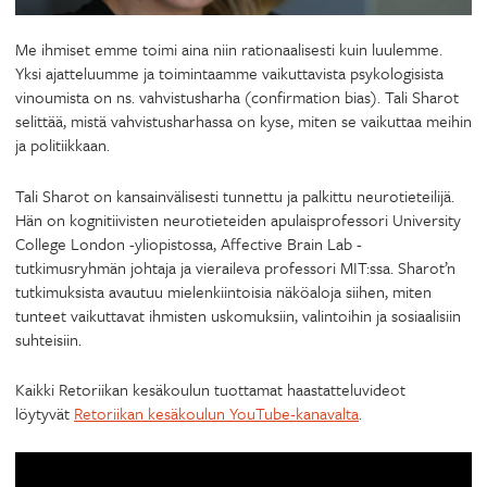
Me ihmiset emme toimi aina niin rationaalisesti kuin luulemme.
Yksi ajatteluumme ja toimintaamme vaikuttavista psykologisista
vinoumista on ns. vahvistusharha (confirmation bias). Tali Sharot
selittää, mistä vahvistusharhassa on kyse, miten se vaikuttaa meihin
ja politiikkaan.
Tali Sharot on kansainvälisesti tunnettu ja palkittu neurotieteilijä.
Hän on kognitiivisten neurotieteiden apulaisprofessori University
College London -yliopistossa, Affective Brain Lab -
tutkimusryhmän johtaja ja vieraileva professori MIT:ssa. Sharot’n
tutkimuksista avautuu mielenkiintoisia näköaloja siihen, miten
tunteet vaikuttavat ihmisten uskomuksiin, valintoihin ja sosiaalisiin
suhteisiin.
Kaikki Retoriikan kesäkoulun tuottamat haastatteluvideot
löytyvät
Retoriikan kesäkoulun YouTube-kanavalta
.