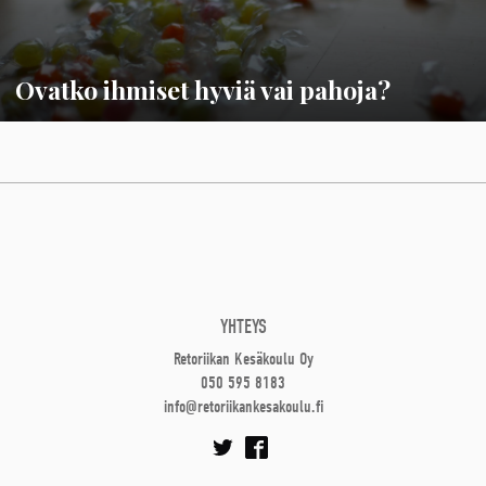
Ovatko ihmiset hyviä vai pahoja?
YHTEYS
Retoriikan Kesäkoulu Oy
050 595 8183
info@retoriikankesakoulu.fi