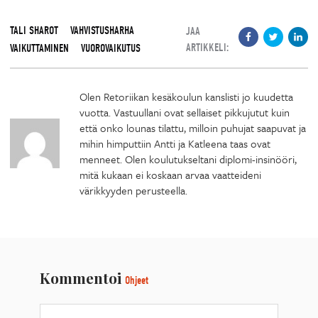
TALI SHAROT
VAHVISTUSHARHA
JAA
ARTIKKELI:
VAIKUTTAMINEN
VUOROVAIKUTUS
Olen Retoriikan kesäkoulun kanslisti jo kuudetta
vuotta. Vastuullani ovat sellaiset pikkujutut kuin
että onko lounas tilattu, milloin puhujat saapuvat ja
mihin himputtiin Antti ja Katleena taas ovat
menneet. Olen koulutukseltani diplomi-insinööri,
mitä kukaan ei koskaan arvaa vaatteideni
värikkyyden perusteella.
Kommentoi
Ohjeet