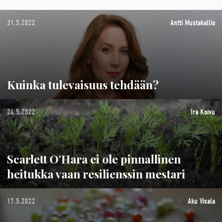
31.5.2022
Antti Mustakallio
Kuinka tulevaisuus tehdään?
24.5.2022
Ira Koivu
Scarlett O’Hara ei ole pinnallinen
heitukka vaan resilienssin mestari
17.5.2022
Aku Visala