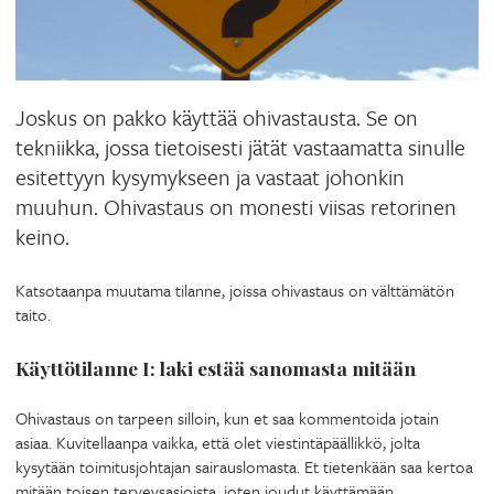
Joskus on pakko käyttää ohivastausta. Se on
tekniikka, jossa tietoisesti jätät vastaamatta sinulle
esitettyyn kysymykseen ja vastaat johonkin
muuhun. Ohivastaus on monesti viisas retorinen
keino.
Katsotaanpa muutama tilanne, joissa ohivastaus on välttämätön
taito.
Käyttötilanne I: laki estää sanomasta mitään
Ohivastaus on tarpeen silloin, kun et saa kommentoida jotain
asiaa. Kuvitellaanpa vaikka, että olet viestintäpäällikkö, jolta
kysytään toimitusjohtajan sairauslomasta. Et tietenkään saa kertoa
mitään toisen terveysasioista, joten joudut käyttämään