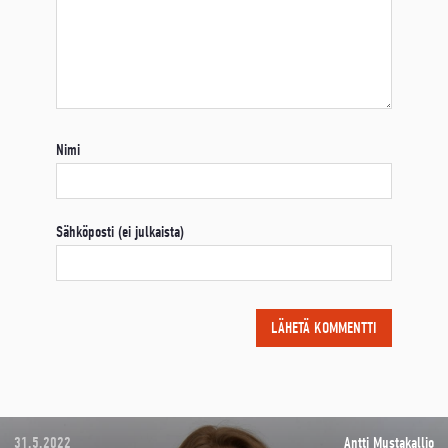
Nimi
Sähköposti (ei julkaista)
31.5.2022
Antti Mustakallio