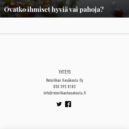
Ovatko ihmiset hyviä vai pahoja?
YHTEYS
Retoriikan Kesäkoulu Oy
050 595 8183
info@retoriikankesakoulu.fi