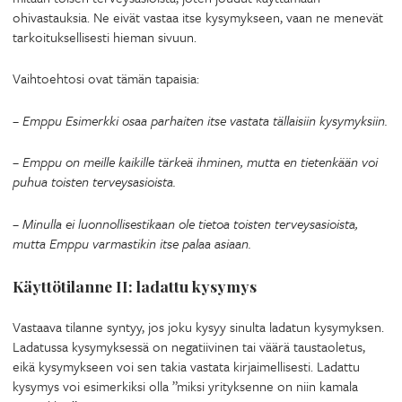
ohivastauksia. Ne eivät vastaa itse kysymykseen, vaan ne menevät
tarkoituksellisesti hieman sivuun.
Vaihtoehtosi ovat tämän tapaisia:
– Emppu Esimerkki osaa parhaiten itse vastata tällaisiin kysymyksiin.
– Emppu on meille kaikille tärkeä ihminen, mutta en tietenkään voi
puhua toisten terveysasioista.
– Minulla ei luonnollisestikaan ole tietoa toisten terveysasioista,
mutta Emppu varmastikin itse palaa asiaan.
Käyttötilanne II: ladattu kysymys
Vastaava tilanne syntyy, jos joku kysyy sinulta ladatun kysymyksen.
Ladatussa kysymyksessä on negatiivinen tai väärä taustaoletus,
eikä kysymykseen voi sen takia vastata kirjaimellisesti. Ladattu
kysymys voi esimerkiksi olla ”miksi yrityksenne on niin kamala