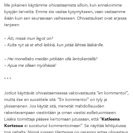
Me jokainen käytämme ohivastaamista silloin, kun ennakoimme
kysyjän tarvetta. Emme siis vastaa kysymykseen, vaan vastaamme
ikään kuin sen seuraavaan vaiheeseen. Ohivastaukset ovat arjessa
tarpeen:
– Äiti, missä mun legot on?
– Kulta nyt sä et ehdi leikkiä, kun pitää lähteä lääkärille.
– Hei moneltako meidän pitikään olla lentokentällä?
– Apua me ollaan myöhässä!
* * *
Jotkut käyttävät ohivastaamisessa vakiovastausta ”en kommentoi”,
mutta itse en suosittele sitä. ”En kommentoi” on tyly ja
yksisanainen. Jos käytät sitä, menetät mahdollisuuden
rakentavampaan viestintään ja oman viestisi esilletuomiseen.
Lisäksi toimittaja pääsee kertomaan jutussaan, että ”
Katleena
Kortesuo
ei suostunut kommentoimaan”. Se näyttää lehtijutussa
tosi pahalta. Niinpä joissain tilanteissa on parempi antaa ohivastaus