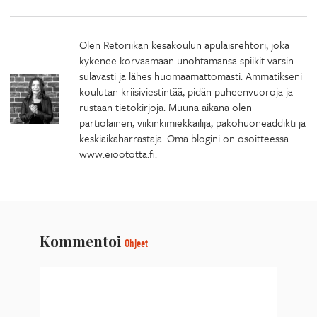
Olen Retoriikan kesäkoulun apulaisrehtori, joka
kykenee korvaamaan unohtamansa spiikit varsin
sulavasti ja lähes huomaamattomasti. Ammatikseni
koulutan kriisiviestintää, pidän puheenvuoroja ja
rustaan tietokirjoja. Muuna aikana olen
partiolainen, viikinkimiekkailija, pakohuoneaddikti ja
keskiaikaharrastaja. Oma blogini on osoitteessa
www.eioototta.fi.
Kommentoi
Ohjeet