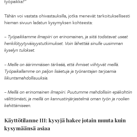
työpaikka?”
Tähän voi vastata ohivastauksilla, jotka menevät tarkoituksellisesti
hieman sivuun ladatun kysymyksen kohteesta:
– Työpaikkamme ilmapiiri on erinomainen, ja siitä todistavat useat
henkilötyytyväisyystutkimukset. Voin lähettää sinulle uusimman
kyselyn tulokset.
– Meille on äärimmäisen tärkeää, että ihmiset viihtyvät meillä.
Työpaikallamme on paljon lisäetuja ja työnantajan tarjoamia
liikuntamahdollisuuksia.
– Meillä on erinomainen ilmapiiri. Puutumme mahdollisiin epäkohtiin
välittömästi, ja meillä on kannustinjärjestelmä oman työn ja roolien
kehittämiseen.
Käyttötilanne III: kysyjä hakee jotain muuta kuin
kysymäänsä asiaa