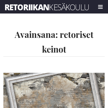
Retoriikan kesäkoulu 2022
MENU
Avainsana:
retoriset
keinot