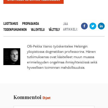
LUOTTAMUS
PROPAGANDA
JAA
ARTIKKELI:
TODENPUHUMINEN
VALEHTELU
VÄLTTELY
Olli-Pekka Vainio työskentelee Helsingin
yliopistossa dogmatiikan professorina. Hänen
tutkimuksensa ovat käsitelleet muun muassa
erimielisyyden ongelmaa ihmisyhteisöissä sekä
hyveellisen toiminnan mahdollisuuksia.
Kommentoi
Ohjeet