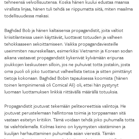
tehneensä velvollisuutensa. Koska hänen kuului edustaa maansa
virallista linjaa, hänen tuli tehdä se riippumatta siitä, miten maailma
todellisuudessa makasi.
Baghdad Bob ja hänen kaltaisensa propagandistit, joita valtiot
kriisitilanteissa usein käyttävät, luottavat totuuden ja valheen
tehokkaaseen sekoittamiseen. Vaikka propagandaviesteille
useimmiten naureskellaan, esimerkiksi Vietnamin ja Korean sodan
aikana vastaavat propagandistit kykenivät kylvämään eripuraa
joukkojen keskuuteen silloin, jos ne puhuivat totta jostakin, josta
oma puoli oli joko tuottanut valheellista tietoa ja sitten pimittänyt
tietoja kokonaan. Baghdad Bobin tapauksessa koomista (hänen
toinen lempinimensä oli Comical Ali) oli, ettei hän pystynyt
luomaan luottamuksen linkkiä riittävällä määrällä totuuksia.
Propagandistit joutuvat tekemään peliteoreettisia valintoja. He
joutuvat perustelemaan hallintonsa toimia ja torppaamaan sitä
vastaan esitetyn kritiikin. Tämä voidaan tehdä joko puhumalla totta
tai valehtelemalla. Kolmas keino on kysymysten väistäminen ja
kuulijan harhauttaminen puhumalla asian vierestä. Tämän