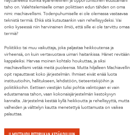
näyttäneeksi kuinka epärehellinen ja opportunistinen edustamani
taho on. Valehtelemiselle oman poliittisen edun tähden on oma
nimi: machiavellismi. Todenpuhumiselle ei ole olemassa vastaavaa
teknistä termiä. Ehkä sitä kutsutaankin vain rehellisyydeksi. Vai
onko kyseessä niin harvinainen ilmiö, että sille ei ole tarvittu omaa
termiä?
Poliitikko tai muu vaikuttaja, joka paljastaa heikkoutensa ja
virheensä, on kuin vertavuotava uimari haitankissa. Hänet revitään
kappaleiksi. Harvaa moinen kohtalo houkuttaa, ja siksi
machiavellismi vetää meitä puoleensa. Mutta hiljalleen Machiavellin
opit rapauttavat koko järjestelmän. Ihmiset eivät enää luota
instituutioihin, hallitukseen, lehdistöön, tieteentekijöihin ja
poliitikkoihin. Eettisen viestijän tulisi pohtia valintojaan ei vain
edustamansa tahon, vaan kokonaisjärjestelmän kestokyvyn
kannalta. Järjestelmä kestää kyllä heikkoutta ja rehellisyyttä, mutta
valheiden ja välttelyn kautta menetettyä luottamusta on vaikea
palauttaa.
ILMOITTAUDU RETORIIKAN KESÄKOULUUN