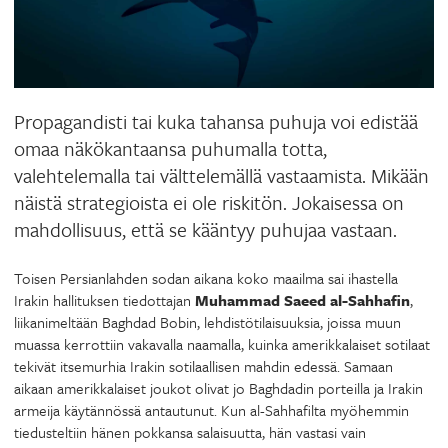
Propagandisti tai kuka tahansa puhuja voi edistää
omaa näkökantaansa puhumalla totta,
valehtelemalla tai välttelemällä vastaamista. Mikään
näistä strategioista ei ole riskitön. Jokaisessa on
mahdollisuus, että se kääntyy puhujaa vastaan.
Toisen Persianlahden sodan aikana koko maailma sai ihastella
Irakin hallituksen tiedottajan
Muhammad Saeed al-Sahhafin
,
liikanimeltään Baghdad Bobin, lehdistötilaisuuksia, joissa muun
muassa kerrottiin vakavalla naamalla, kuinka amerikkalaiset sotilaat
tekivät itsemurhia Irakin sotilaallisen mahdin edessä. Samaan
aikaan amerikkalaiset joukot olivat jo Baghdadin porteilla ja Irakin
armeija käytännössä antautunut. Kun al-Sahhafilta myöhemmin
tiedusteltiin hänen pokkansa salaisuutta, hän vastasi vain