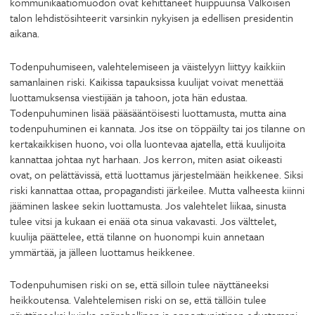
kommunikaatiomuodon ovat kehittäneet huippuunsa Valkoisen
talon lehdistösihteerit varsinkin nykyisen ja edellisen presidentin
aikana.
Todenpuhumiseen, valehtelemiseen ja väistelyyn liittyy kaikkiin
samanlainen riski. Kaikissa tapauksissa kuulijat voivat menettää
luottamuksensa viestijään ja tahoon, jota hän edustaa.
Todenpuhuminen lisää pääsääntöisesti luottamusta, mutta aina
todenpuhuminen ei kannata. Jos itse on töppäilty tai jos tilanne on
kertakaikkisen huono, voi olla luontevaa ajatella, että kuulijoita
kannattaa johtaa nyt harhaan. Jos kerron, miten asiat oikeasti
ovat, on pelättävissä, että luottamus järjestelmään heikkenee. Siksi
riski kannattaa ottaa, propagandisti järkeilee. Mutta valheesta kiinni
jääminen laskee sekin luottamusta. Jos valehtelet liikaa, sinusta
tulee vitsi ja kukaan ei enää ota sinua vakavasti. Jos välttelet,
kuulija päättelee, että tilanne on huonompi kuin annetaan
ymmärtää, ja jälleen luottamus heikkenee.
Todenpuhumisen riski on se, että silloin tulee näyttäneeksi
heikkoutensa. Valehtelemisen riski on se, että tällöin tulee