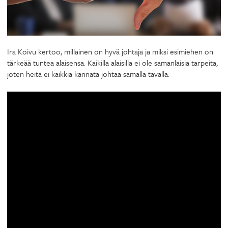
Ira Koivu kertoo, millainen on hyvä johtaja ja miksi esimiehen on
tärkeää tuntea alaisensa. Kaikilla alaisilla ei ole samanlaisia tarpeita,
joten heitä ei kaikkia kannata johtaa samalla tavalla.