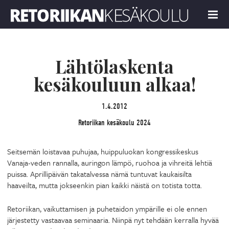
Retoriikan kesäkoulu 2024
MENU
Lähtölaskenta
kesäkouluun alkaa!
1.4.2012
Retoriikan kesäkoulu 2024
Seitsemän loistavaa puhujaa, huippuluokan kongressikeskus
Vanaja-veden rannalla, auringon lämpö, ruohoa ja vihreitä lehtiä
puissa. Aprillipäivän takatalvessa nämä tuntuvat kaukaisilta
haaveilta, mutta jokseenkin pian kaikki näistä on totista totta.
Retoriikan, vaikuttamisen ja puhetaidon ympärille ei ole ennen
järjestetty vastaavaa seminaaria. Niinpä nyt tehdään kerralla hyvää