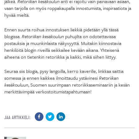
jälkeä.
Retoriikan kesäkoulun
anti ei rajoitu vain painavaan asiaan,
vaan tarjolla on myös roppakaupalla innostumista, inspiraatiota ja
hyvää mieltä.
Ennen suurta roihua innostuksen liekkiä pidetään yllä tässä
blogissa.
Retoriikan kesäkoulun
puhujilta on odotettavissa
postauksia ja muunkinlaista näkyvyyttä. Muitakin kiinnostavia
henkilöitä blogin riveillä seikkailee kevään aikana. Yhteisenä
aiheena on tietenkin retoriikka ja kaikki, mikä siihen liittyy.
Seuraa siis blogia, pysy langoilla, kerro kaverille, linkkaa saittia
somessa ja ennen kaikkea ilmoittaudu ystävinesi
Retoriikan
kesäkouluun
, Suomen suurimpaan retoriikkaseminaariin ja kesän
merkittävimpää verkostoitumistapahtumaan!
JAA ARTIKKELI: