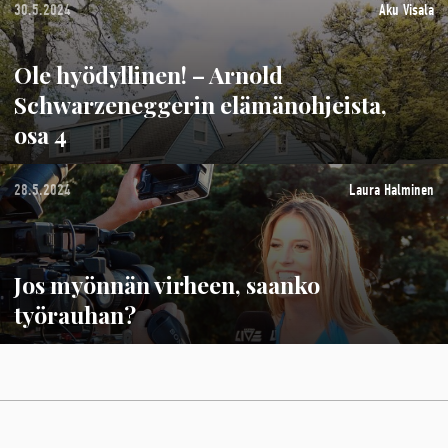
30.5.2024
Aku Visala
Ole hyödyllinen! – Arnold
Schwarzeneggerin elämänohjeista,
osa 4
28.5.2024
Laura Halminen
Jos myönnän virheen, saanko
työrauhan?