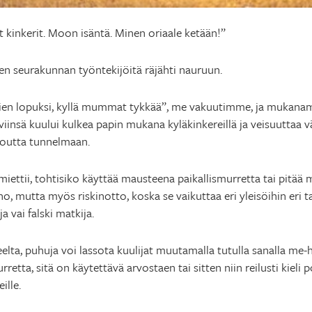
t kinkerit. Moon isäntä. Minen oriaale ketään!”
nen seurakunnan työntekijöitä räjähti nauruun.
ien lopuksi, kyllä mummat tykkää”, me vakuutimme, ja mukanam
insä kuului kulkea papin mukana kyläkinkereillä ja veisuuttaa 
toutta tunnelmaan.
iettii, tohtisiko käyttää mausteena paikallismurretta tai pitää 
, mutta myös riskinotto, koska se vaikuttaa eri yleisöihin eri ta
 vai falski matkija.
lta, puhuja voi lassota kuulijat muutamalla tutulla sanalla me-he
retta, sitä on käytettävä arvostaen tai sitten niin reilusti kieli 
ille.