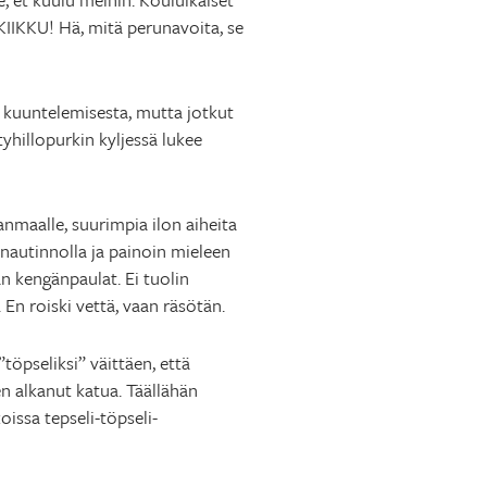
KIIKKU! Hä, mitä perunavoita, se
n kuuntelemisesta, mutta jotkut
yhillopurkin kyljessä lukee
anmaalle, suurimpia ilon aiheita
 nautinnolla ja painoin mieleen
n kengänpaulat. Ei tuolin
 En roiski vettä, vaan räsötän.
öpseliksi” väittäen, että
en alkanut katua. Täällähän
oissa tepseli-töpseli-