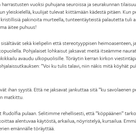
en harrastusten vuoksi puhujana seuroissa ja seurakunnan tilaisu
un yleiskielellä, kuulijat tulevat kiittämään kädestä pitäen. Kun 
ristillisiä pakinoita murteella, tunteentäyteistä palautetta tuli 
oma äitee puhuus!
ältävät sekä kielipelin että stereotyyppisen heimoasenteen, ja s
puolella. Pohjalaiset lohkaisut jaksavat meitä itseämme naurat
ikikkailu avaudu ulkopuolisille. Töräytin kerran kirkon viestintäpäi
ohjalaissutkauksen: ”Voi ku tulis talavi, niin näkis mitä köyhät p
vät ihan syystä. Että ne jaksavat jankuttaa sitä ”ku savolaenen pu
n matkittu.
udolfia pulaan. Selitimme rehellisesti, että ”köppäänen” tarko
koittaa alentuvaa käytöstä, arkailua, nöyristelyä, kursailua. Em
kerien emännälle töräyttää.