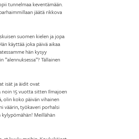
sopii tunnelmaa keventämään.
 parhaimmillaan jäätä rikkova
skuisen suomen kielen ja jopa
Hän käyttää joka päivä aikaa
avatessamme hän kysyy
in ”alennuksessa”? Tällainen
 isät ja äidit ovat
 noin 15 vuotta sitten Ilmajoen
ä, olin koko päivän vihainen
i väärin, työkaveri porhalsi
n kylypömähän! Meillähän
, et kuulu meihin. Kouluikäiset