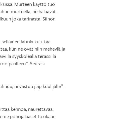
uksissa. Murteen käyttö tuo
puhun murteella, he halaavat.
alkuun joka tarinasta. Siinon
ellainen latinki kutittaa
taa, kun ne ovat niin meheviä ja
villä syyskolealla terassilla
ukoo päälleen”. Seurasi
hhuu, ni vastuu jiäp kuulijalle”.
ittaa kehnoa, naurettavaa.
mä me pohojalaaset tokikaan