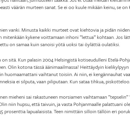
easti väärän murteen sanat. Se ei oo kuule mikään keinu, se on 
en vanki. Minusta kaikki murteet ovat kiehtovia ja pidän niide
 mitenkään kykene voittamaan inhoni ”lettua” kohtaan. Jos lätt
 Lettu on samaa kuin sanoisi yötä uoksi tai öylättiä oulatiksi.
n on sitä. Kun palasin 2004 Helsingistä kotiseudulleni Etelä-Pohj
leen. Olin kotona tässä äänimaailmassa! Heittäydyin kielikylpyyn
in huomaamattani vaihtanut toisiin. Ai niin, ei kengännauhat vaa
nneksia ei silputa, vaan piliputaan. Kun sataa tihkua, piskotteloo.
nen mieheni sai rakastuneen morsiamen vaihtamaan ”tepselin” ”t
Olin niin hupsu, että taivuin, ja vasta Pohjanmaalle palattuani ol
5 prosenttia lapualaisista. Teen nimittäin silloin tällöin eri poruk