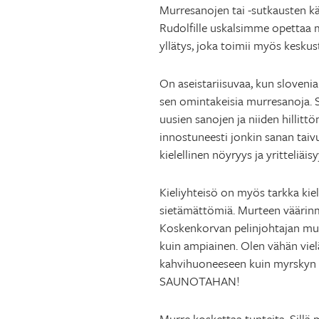
Murresanojen tai -sutkausten k
Rudolfille uskalsimme opettaa mu
yllätys, joka toimii myös kesku
On aseistariisuvaa, kun sloveni
sen omintakeisia murresanoja. S
uusien sanojen ja niiden hilli
innostuneesti jonkin sanan taiv
kielellinen nöyryys ja yritteliäi
Kieliyhteisö on myös tarkka kiel
sietämättömiä. Murteen väärinma
Koskenkorvan pelinjohtajan murt
kuin ampiainen. Olen vähän viel
kahvihuoneeseen kuin myrskyn 
SAUNOTAHAN!
Murre koskettaa tunteita. Sillä