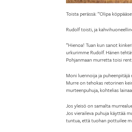
Toista perässä: ”Olipa köppääse
Rudolf toisti, ja kahvihuoneelli
”Hienoa! Tuan kun sanot kinker
urkurimme Rudolf. Hänen tehtävi
Pohjanmaan murretta toisi ren
Moni luennoija ja puheenpitäjä m
Murre on tehokas retorinen keino
murteenpuhuja, kohtelias lainaaja
Jos yleisö on samalta murrealuee
Jos vieraileva puhuja käyttää mur
tuntua, että tuohan pottuilee me