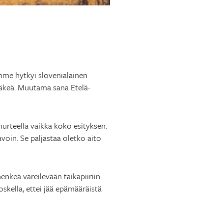
me hytkyi slovenialainen
väkeä. Muutama sana Etelä-
murteella vaikka koko esityksen.
voin. Se paljastaa oletko aito
nkeä väreilevään taikapiiriin.
poskella, ettei jää epämääräistä