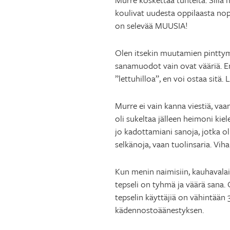
koulivat uudesta oppilaasta nop
on selevää MUUSIA!
Olen itsekin muutamien pinttymi
sanamuodot vain ovat vääriä. En
”lettuhilloa”, en voi ostaa sitä.
Murre ei vain kanna viestiä, vaa
oli sukeltaa jälleen heimoni kie
jo kadottamiani sanoja, jotka ol
selkänoja, vaan tuolinsaria. Viha
Kun menin naimisiin, kauhavalai
tepseli on tyhmä ja väärä sana. 
tepselin käyttäjiä on vähintään 3
kädennostoäänestyksen.