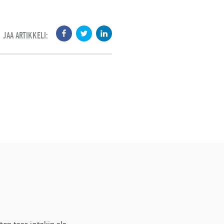
JAA ARTIKKELI:
en taas jotakin ala-