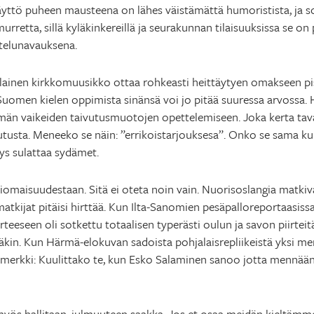
äyttö puheen mausteena on lähes väistämättä humoristista, ja 
rretta, sillä kyläkinkereillä ja seurakunnan tilaisuuksissa se on
stelunavauksena.
alainen kirkkomuusikko ottaa rohkeasti heittäytyen omakseen pi
uomen kielen oppimista sinänsä voi jo pitää suuressa arvossa. 
ttömän vaikeiden taivutusmuotojen opettelemiseen. Joka kerta t
utusta. Meneeko se näin: ”errikoistarjouksesa”. Onko se sama ku
syys sulattaa sydämet.
iomaisuudestaan. Sitä ei oteta noin vain. Nuorisoslangia matkivat
tkijat pitäisi hirttää. Kun Ilta-Sanomien pesäpalloreportaasissa
eeseen oli sotkettu totaalisen typerästi oulun ja savon piirteit
äkin. Kun Härmä-elokuvan sadoista pohjalaisrepliikeistä yksi men
merkki: Kuulittako te, kun Esko Salaminen sanoo jotta mennää
 myös hallitaan, julmuuteen saakka. Jos et osaa meidän kieltämme