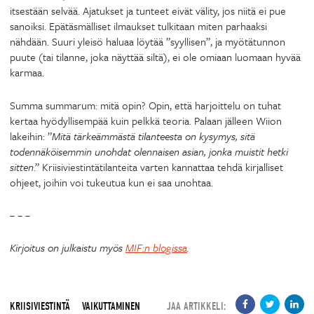
itsestään selvää. Ajatukset ja tunteet eivät välity, jos niitä ei pue
sanoiksi. Epätäsmälliset ilmaukset tulkitaan miten parhaaksi
nähdään. Suuri yleisö haluaa löytää ”syyllisen”, ja myötätunnon
puute (tai tilanne, joka näyttää siltä), ei ole omiaan luomaan hyvää
karmaa.
Summa summarum: mitä opin? Opin, että harjoittelu on tuhat
kertaa hyödyllisempää kuin pelkkä teoria. Palaan jälleen Wiion
lakeihin: ”
Mitä tärkeämmästä tilanteesta on kysymys, sitä
todennäköisemmin unohdat olennaisen asian, jonka muistit hetki
sitten
.” Kriisiviestintätilanteita varten kannattaa tehdä kirjalliset
ohjeet, joihin voi tukeutua kun ei saa unohtaa.
– – –
Kirjoitus on julkaistu myös
MIF:n blogissa
.
KRIISIVIESTINTÄ
VAIKUTTAMINEN
JAA ARTIKKELI: