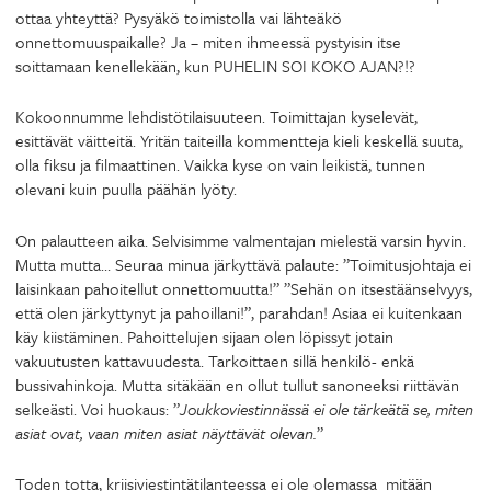
ottaa yhteyttä? Pysyäkö toimistolla vai lähteäkö
onnettomuuspaikalle? Ja – miten ihmeessä pystyisin itse
soittamaan kenellekään, kun PUHELIN SOI KOKO AJAN?!?
Kokoonnumme lehdistötilaisuuteen. Toimittajan kyselevät,
esittävät väitteitä. Yritän taiteilla kommentteja kieli keskellä suuta,
olla fiksu ja filmaattinen. Vaikka kyse on vain leikistä, tunnen
olevani kuin puulla päähän lyöty.
On palautteen aika. Selvisimme valmentajan mielestä varsin hyvin.
Mutta mutta… Seuraa minua järkyttävä palaute: ”Toimitusjohtaja ei
laisinkaan pahoitellut onnettomuutta!” ”Sehän on itsestäänselvyys,
että olen järkyttynyt ja pahoillani!”, parahdan! Asiaa ei kuitenkaan
käy kiistäminen. Pahoittelujen sijaan olen löpissyt jotain
vakuutusten kattavuudesta. Tarkoittaen sillä henkilö- enkä
bussivahinkoja. Mutta sitäkään en ollut tullut sanoneeksi riittävän
selkeästi. Voi huokaus: ”
Joukkoviestinnässä ei ole tärkeätä se, miten
asiat ovat, vaan miten asiat näyttävät olevan.
”
Toden totta, kriisiviestintätilanteessa ei ole olemassa mitään