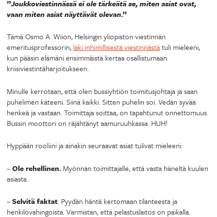
”
Joukkoviestinnässä ei ole tärkeätä se, miten asiat ovat,
vaan miten asiat näyttävät olevan
.”
Tämä Osmo A. Wiion, Helsingin yliopiston viestinnän
emeritusprofessorin,
laki inhimillisestä viestinnästä
tuli mieleeni,
kun pääsin elämäni ensimmäistä kertaa osallistumaan
kriisiviestintäharjoitukseen.
Minulle kerrotaan, että olen bussiyhtiön toimitusjohtaja ja saan
puhelimen käteeni. Siinä kaikki. Sitten puhelin soi. Vedän syvää
henkeä ja vastaan. Toimittaja soittaa, on tapahtunut onnettomuus.
Bussin moottori on räjähtänyt aamuruuhkassa. HUH!
Hyppään rooliini ja ainakin seuraavat asiat tulivat mieleeni:
–
Ole rehellinen.
Myönnän toimittajalle, että vasta häneltä kuulen
asiasta.
–
Selvitä faktat
. Pyydän häntä kertomaan tilanteesta ja
henkilövahingoista. Varmistan, että pelastuslaitos on paikalla.