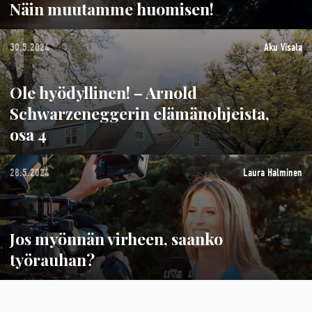
Näin muutamme huomisen!
30.5.2024
Aku Visala
Ole hyödyllinen! – Arnold
Schwarzeneggerin elämänohjeista,
osa 4
28.5.2024
Laura Halminen
Jos myönnän virheen, saanko
työrauhan?