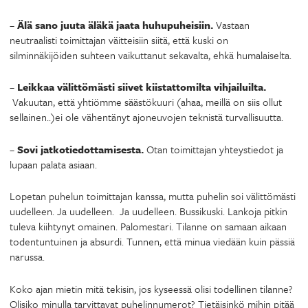
–
Älä sano juuta äläkä jaata huhupuheisiin.
Vastaan
neutraalisti toimittajan väitteisiin siitä, että kuski on
silminnäkijöiden suhteen vaikuttanut sekavalta, ehkä humalaiselta.
–
Leikkaa välittömästi siivet kiistattomilta vihjailuilta.
Vakuutan, että yhtiömme säästökuuri (ahaa, meillä on siis ollut
sellainen..)ei ole vähentänyt ajoneuvojen teknistä turvallisuutta.
–
Sovi jatkotiedottamisesta.
Otan toimittajan yhteystiedot ja
lupaan palata asiaan.
Lopetan puhelun toimittajan kanssa, mutta puhelin soi välittömästi
uudelleen. Ja uudelleen. Ja uudelleen. Bussikuski. Lankoja pitkin
tuleva kiihtynyt omainen. Palomestari. Tilanne on samaan aikaan
todentuntuinen ja absurdi. Tunnen, että minua viedään kuin pässiä
narussa.
Koko ajan mietin mitä tekisin, jos kyseessä olisi todellinen tilanne?
Olisiko minulla tarvittavat puhelinnumerot? Tietäisinkö mihin pitää