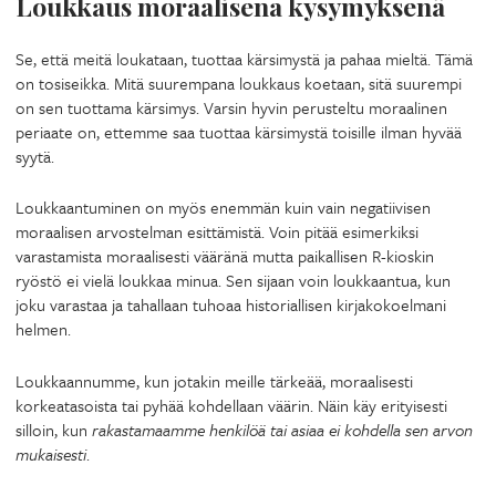
Loukkaus moraalisena kysymyksenä
Se, että meitä loukataan, tuottaa kärsimystä ja pahaa mieltä. Tämä
on tosiseikka. Mitä suurempana loukkaus koetaan, sitä suurempi
on sen tuottama kärsimys. Varsin hyvin perusteltu moraalinen
periaate on, ettemme saa tuottaa kärsimystä toisille ilman hyvää
syytä.
Loukkaantuminen on myös enemmän kuin vain negatiivisen
moraalisen arvostelman esittämistä. Voin pitää esimerkiksi
varastamista moraalisesti vääränä mutta paikallisen R-kioskin
ryöstö ei vielä loukkaa minua. Sen sijaan voin loukkaantua, kun
joku varastaa ja tahallaan tuhoaa historiallisen kirjakokoelmani
helmen.
Loukkaannumme, kun jotakin meille tärkeää, moraalisesti
korkeatasoista tai pyhää kohdellaan väärin. Näin käy erityisesti
silloin, kun
rakastamaamme henkilöä tai asiaa ei kohdella sen arvon
mukaisesti
.