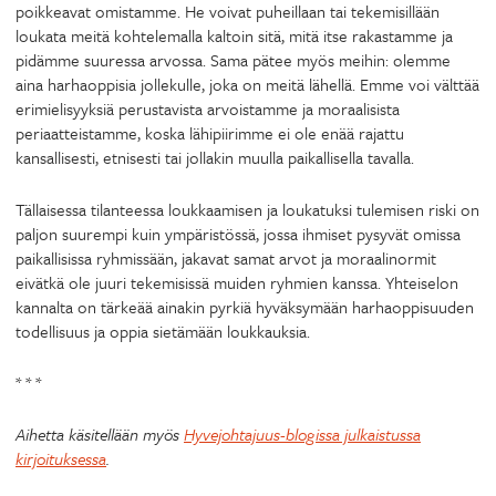
poikkeavat omistamme. He voivat puheillaan tai tekemisillään
loukata meitä kohtelemalla kaltoin sitä, mitä itse rakastamme ja
pidämme suuressa arvossa. Sama pätee myös meihin: olemme
aina harhaoppisia jollekulle, joka on meitä lähellä. Emme voi välttää
erimielisyyksiä perustavista arvoistamme ja moraalisista
periaatteistamme, koska lähipiirimme ei ole enää rajattu
kansallisesti, etnisesti tai jollakin muulla paikallisella tavalla.
Tällaisessa tilanteessa loukkaamisen ja loukatuksi tulemisen riski on
paljon suurempi kuin ympäristössä, jossa ihmiset pysyvät omissa
paikallisissa ryhmissään, jakavat samat arvot ja moraalinormit
eivätkä ole juuri tekemisissä muiden ryhmien kanssa. Yhteiselon
kannalta on tärkeää ainakin pyrkiä hyväksymään harhaoppisuuden
todellisuus ja oppia sietämään loukkauksia.
* * *
Aihetta käsitellään myös
Hyvejohtajuus-blogissa julkaistussa
kirjoituksessa
.