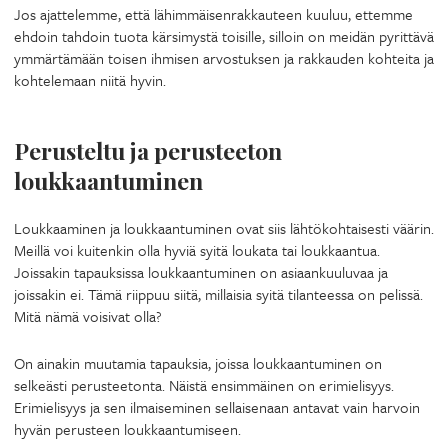
Jos ajattelemme, että lähimmäisenrakkauteen kuuluu, ettemme
ehdoin tahdoin tuota kärsimystä toisille, silloin on meidän pyrittävä
ymmärtämään toisen ihmisen arvostuksen ja rakkauden kohteita ja
kohtelemaan niitä hyvin.
Perusteltu ja perusteeton
loukkaantuminen
Loukkaaminen ja loukkaantuminen ovat siis lähtökohtaisesti väärin.
Meillä voi kuitenkin olla hyviä syitä loukata tai loukkaantua.
Joissakin tapauksissa loukkaantuminen on asiaankuuluvaa ja
joissakin ei. Tämä riippuu siitä, millaisia syitä tilanteessa on pelissä.
Mitä nämä voisivat olla?
On ainakin muutamia tapauksia, joissa loukkaantuminen on
selkeästi perusteetonta. Näistä ensimmäinen on erimielisyys.
Erimielisyys ja sen ilmaiseminen sellaisenaan antavat vain harvoin
hyvän perusteen loukkaantumiseen.