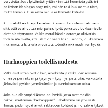
perusteita. Jos vilpittömästi yritän kiinnittää huomiota ystäväni
poliittisen ideologian ongelmiin, voi hän toki loukkaantua tästä,
mutta tämän ei tulisi estää minua esittämästä kritiikkiä.
Kun metallibändi repii keikallaan Koraanin kappaleiksi tietoisena
siitä, että se aiheuttaa mielipahaa, hyvät perusteet loukkaamiselle
eivät ole täyttyneet. Vaikka metallibändin edustajat olisivatkin
todella sitä mieltä, että Islam on vaarallinen uskonto, loukkaamalla
muslimeita tällä tavalla ei edistetä totuutta eikä muslimien hyvää.
Harhaoppien todellisuudesta
Mitkä asiat sitten ovat oikein, arvokkaita ja rakkauden arvoisia
onkin paljon vaikeampi kysymys – kysymys, josta pitää keskustella
järkevästi, pyrkien ymmärtämään ja kunnioittamaan toisia.
Joka puolella ympärillämme on ihmisiä, jotka ovat meidän
näkökulmastamme ”harhaoppisia”. Lähellämme on jatkuvasti
ihmisiä, joiden syvät arvot, rakkauden kohteet ja moraalikäsitykset