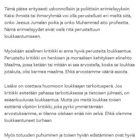
Tämä pätee erityisesti uskonnollisiin ja poliittisiin erimielisyyksiin.
Kaksi ihmistä tai ihmisryhmää voi olla perustellusti eri mieltä siitä,
onko Jeesus Jumalan poika ja onko Muhammad aito profeetta.
Nämä erimielisyydet eivät vielä riitä perusteltuun
loukkaantumiseen.
Myöskään asiallinen kritiikki ei anna hyviä perusteita loukkaantua.
Perusteltu kritiikki on henkisen ja moraalisen kehityksen elinehto.
Maailma, jossa ketään tai mitään ei saa arvostella, koska se loukkaa
jotakuta, olisi karmea maailma. Ehkä arvostamme vääriä asioita.
Lisäksi on otettava huomioon loukkaajan tarkoitusperä. Jos
kritiikki esitetään pahassa tarkoituksessa ja tietoisen julmasti, on
asiaankuuluvaa loukkaantua. Mutta jos meitä loukkaa toisen
esittämä vilpitön kritiikki, joka pyrkii ymmärtämään
arvostuksiamme, ei tilanne olekaan enää niin selvä. Ehkä olemme
loukkaantuneet turhaan.
Myös totuuden puhuminen ja toisen hyvän edistäminen ovat hyviä