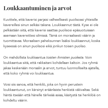
Loukkaantuminen ja arvot
Kuvittele, että kaverisi parjaisi valheellisesti puolisoasi yhteisille
kavereillesi sinun selkäsi takana. Loukkaannut tästä. Kyse ei ole
pelkästään siitä, että kaverisi saattaa puolisosi epäsuotuisaan
asemaan kavereittesi silmissä. Tämä on moraalisesti väärin ja
tuomittavaa. Moraalisen paheksunnan lisäksi loukkaannut, koska
kyseessä on
sinun
puolisosi eikä jonkun toisen puoliso.
On mahdollista loukkaantua
toisten ihmisten puolesta
. Voin
loukkaantua siitä, että rakkaitani kohdellaan kaltoin. Jos ryhmä
jakaa keskenään moraalin ja arvot, tuntuu luonnolliselta ajatella,
että koko ryhmä voi loukkaantua.
Voisi siis sanoa, että henkilö, joka on hyvin perustein
loukkaantunut, on kärsinyt eräänlaista henkistä väkivaltaa. Sekä
häntä itseään että hänelle tärkeää asiaa, käsitystä tai henkilöä on
kohdeltu väärin.