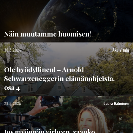
Näin muutamme huomisen!
30.5.2024
Aku Visala
Ole hyödyllinen! – Arnold
Schwarzeneggerin elämänohjeista,
osa 4
28.5.2024
Laura Halminen
Jos myönnän virheen, saanko