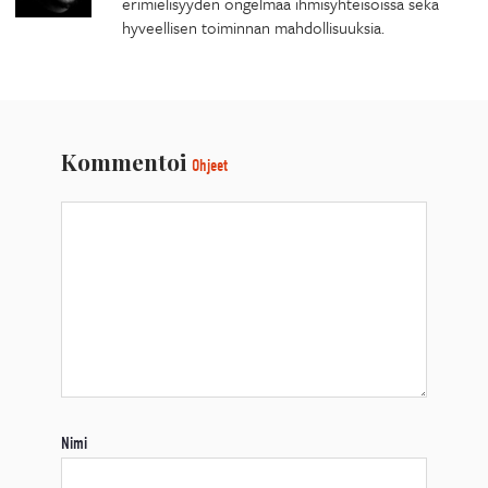
erimielisyyden ongelmaa ihmisyhteisöissä sekä
hyveellisen toiminnan mahdollisuuksia.
Kommentoi
Ohjeet
Nimi