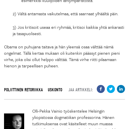
esimerkkisi kuulijoiden lähiympäristöstä.
2) Vältä antamasta vaikutelmaa, että saarnaat ylhäältä päin.
3) Jos kritisoit useaa eri ryhmää, kritisoi kaikkia yhtä ankarasti
ja tasapuolisesti.
Obama on puhujana taitava ja hän yleensä osaa välttää nämä
ongelmat. Tällä kertaa mukaan oli kuitenkin päässyt pienen pieni
virhe, joka olisi ollut helppo välttää. Tämä virhe riitti pilaamaan
hienon ja tarpeellisen puheen.
POLIITTINEN RETORIIKKA
USKONTO
JAA ARTIKKELI:
Olli-Pekka Vainio työskentelee Helsingin
yliopistossa dogmatiikan professorina. Hänen
tutkimuksensa ovat käsitelleet muun muassa