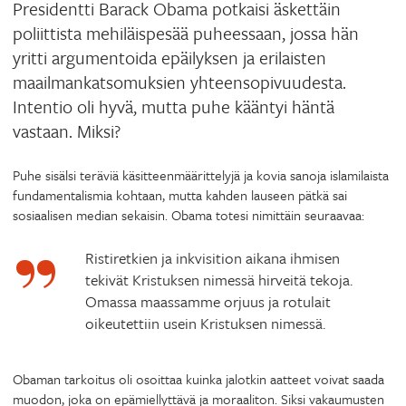
Presidentti Barack Obama potkaisi äskettäin
poliittista mehiläispesää puheessaan, jossa hän
yritti argumentoida epäilyksen ja erilaisten
maailmankatsomuksien yhteensopivuudesta.
Intentio oli hyvä, mutta puhe kääntyi häntä
vastaan. Miksi?
Puhe sisälsi teräviä käsitteenmäärittelyjä ja kovia sanoja islamilaista
fundamentalismia kohtaan, mutta kahden lauseen pätkä sai
sosiaalisen median sekaisin. Obama totesi nimittäin seuraavaa:
Ristiretkien ja inkvisition aikana ihmisen
tekivät Kristuksen nimessä hirveitä tekoja.
Omassa maassamme orjuus ja rotulait
oikeutettiin usein Kristuksen nimessä.
Obaman tarkoitus oli osoittaa kuinka jalotkin aatteet voivat saada
muodon, joka on epämiellyttävä ja moraaliton. Siksi vakaumusten