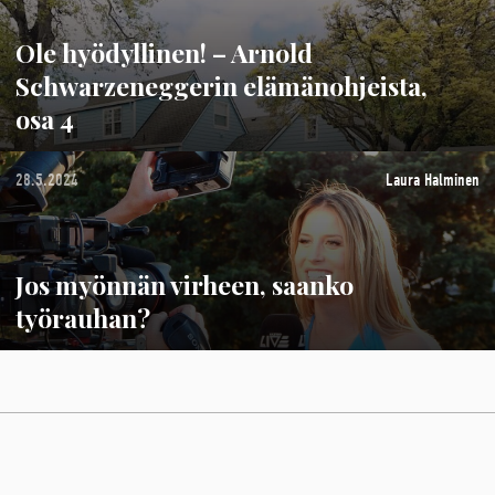
Ole hyödyllinen! – Arnold
Schwarzeneggerin elämänohjeista,
osa 4
28.5.2024
Laura Halminen
Jos myönnän virheen, saanko
työrauhan?