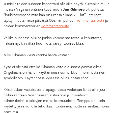
ja mielipiteiden suhteen kannattaisi olla aika nöyrä. Kuitenkin muun
muassa Virginian entinen kuvernööri
Jim Gilmore
piti puhetta
”loukkaavimpana mitä hän on uransa aikana kuullut”. Internet
täyttyi muutamassa päivässä Obaman puheen
kommentaareista
ja
näiden kommentaarien
kommentaareista
.
Vaikka puheessa olisi paljonkin kommentoitavaa ja kehuttavaa,
haluan nyt kiinnittää huomiota vain yhteen seikkaa.
Miksi Obaman viesti kääntyi häntä vastaan?
Kyse ei ole siitä etteikö Obaman väite ole
suurin piirtein
oikea.
Ongelmana on hänen käyttämiensä esimerkkien monimutkainen
symboliarvo. Käytännössä kyseessä oli ns.
cheap shot
.
Kristinuskon vastaisessa propagandassa vedotaan lähes aina juuri
näihin kahteen tapahtumaan, ristiretkiin ja inkvisitioon,
esimerkkeinä kristittyjen moraalittomuudesta. Temppu on usein
käytetty ja se voi olla tehokkaan tuntuinen, mutta se sisältää monia
ongelmia.