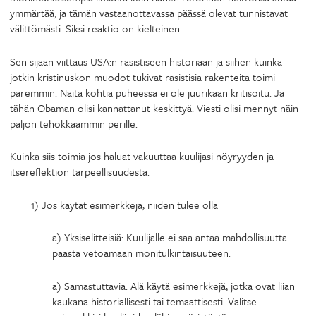
ymmärtää, ja tämän vastaanottavassa päässä olevat tunnistavat
välittömästi. Siksi reaktio on kielteinen.
Sen sijaan viittaus USA:n rasistiseen historiaan ja siihen kuinka
jotkin kristinuskon muodot tukivat rasistisia rakenteita toimi
paremmin. Näitä kohtia puheessa ei ole juurikaan kritisoitu. Ja
tähän Obaman olisi kannattanut keskittyä. Viesti olisi mennyt näin
paljon tehokkaammin perille.
Kuinka siis toimia jos haluat vakuuttaa kuulijasi nöyryyden ja
itsereflektion tarpeellisuudesta.
1) Jos käytät esimerkkejä, niiden tulee olla
a) Yksiselitteisiä: Kuulijalle ei saa antaa mahdollisuutta
päästä vetoamaan monitulkintaisuuteen.
a) Samastuttavia: Älä käytä esimerkkejä, jotka ovat liian
kaukana historiallisesti tai temaattisesti. Valitse