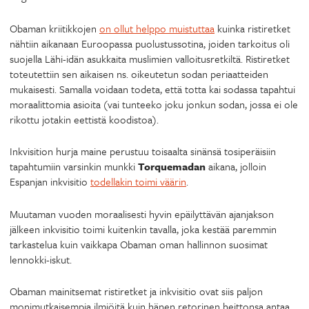
Obaman kriitikkojen
on ollut helppo muistuttaa
kuinka ristiretket
nähtiin aikanaan Euroopassa puolustussotina, joiden tarkoitus oli
suojella Lähi-idän asukkaita muslimien valloitusretkiltä. Ristiretket
toteutettiin sen aikaisen ns. oikeutetun sodan periaatteiden
mukaisesti. Samalla voidaan todeta, että totta kai sodassa tapahtui
moraalittomia asioita (vai tunteeko joku jonkun sodan, jossa ei ole
rikottu jotakin eettistä koodistoa).
Inkvisition hurja maine perustuu toisaalta sinänsä tosiperäisiin
tapahtumiin varsinkin munkki
Torquemadan
aikana, jolloin
Espanjan inkvisitio
todellakin toimi väärin
.
Muutaman vuoden moraalisesti hyvin epäilyttävän ajanjakson
jälkeen inkvisitio toimi kuitenkin tavalla, joka kestää paremmin
tarkastelua kuin vaikkapa Obaman oman hallinnon suosimat
lennokki-iskut.
Obaman mainitsemat ristiretket ja inkvisitio ovat siis paljon
monimutkaisempia ilmiöitä kuin hänen retorinen heittonsa antaa