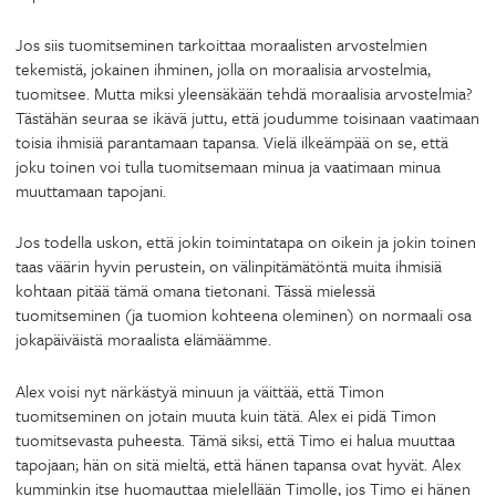
Jos siis tuomitseminen tarkoittaa moraalisten arvostelmien
tekemistä, jokainen ihminen, jolla on moraalisia arvostelmia,
tuomitsee. Mutta miksi yleensäkään tehdä moraalisia arvostelmia?
Tästähän seuraa se ikävä juttu, että joudumme toisinaan vaatimaan
toisia ihmisiä parantamaan tapansa. Vielä ilkeämpää on se, että
joku toinen voi tulla tuomitsemaan minua ja vaatimaan minua
muuttamaan tapojani.
Jos todella uskon, että jokin toimintatapa on oikein ja jokin toinen
taas väärin hyvin perustein, on välinpitämätöntä muita ihmisiä
kohtaan pitää tämä omana tietonani. Tässä mielessä
tuomitseminen (ja tuomion kohteena oleminen) on normaali osa
jokapäiväistä moraalista elämäämme.
Alex voisi nyt närkästyä minuun ja väittää, että Timon
tuomitseminen on jotain muuta kuin tätä. Alex ei pidä Timon
tuomitsevasta puheesta. Tämä siksi, että Timo ei halua muuttaa
tapojaan; hän on sitä mieltä, että hänen tapansa ovat hyvät. Alex
kumminkin itse huomauttaa mielellään Timolle, jos Timo ei hänen