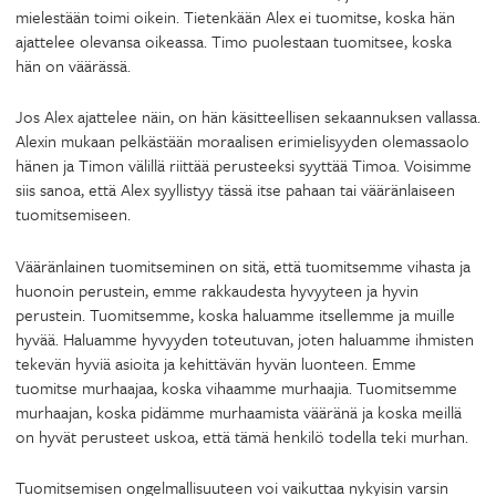
mielestään toimi oikein. Tietenkään Alex ei tuomitse, koska hän
ajattelee olevansa oikeassa. Timo puolestaan tuomitsee, koska
hän on väärässä.
Jos Alex ajattelee näin, on hän käsitteellisen sekaannuksen vallassa.
Alexin mukaan pelkästään moraalisen erimielisyyden olemassaolo
hänen ja Timon välillä riittää perusteeksi syyttää Timoa. Voisimme
siis sanoa, että Alex syyllistyy tässä itse pahaan tai vääränlaiseen
tuomitsemiseen.
Vääränlainen tuomitseminen on sitä, että tuomitsemme vihasta ja
huonoin perustein, emme rakkaudesta hyvyyteen ja hyvin
perustein. Tuomitsemme, koska haluamme itsellemme ja muille
hyvää. Haluamme hyvyyden toteutuvan, joten haluamme ihmisten
tekevän hyviä asioita ja kehittävän hyvän luonteen. Emme
tuomitse murhaajaa, koska vihaamme murhaajia. Tuomitsemme
murhaajan, koska pidämme murhaamista vääränä ja koska meillä
on hyvät perusteet uskoa, että tämä henkilö todella teki murhan.
Tuomitsemisen ongelmallisuuteen voi vaikuttaa nykyisin varsin