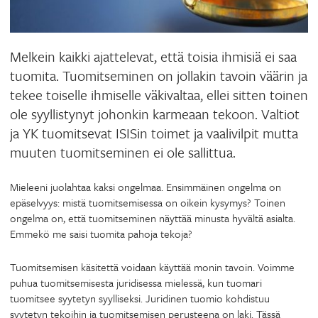
Melkein kaikki ajattelevat, että toisia ihmisiä ei saa
tuomita. Tuomitseminen on jollakin tavoin väärin ja
tekee toiselle ihmiselle väkivaltaa, ellei sitten toinen
ole syyllistynyt johonkin karmeaan tekoon. Valtiot
ja YK tuomitsevat ISISin toimet ja vaalivilpit mutta
muuten tuomitseminen ei ole sallittua.
Mieleeni juolahtaa kaksi ongelmaa. Ensimmäinen ongelma on
epäselvyys: mistä tuomitsemisessa on oikein kysymys? Toinen
ongelma on, että tuomitseminen näyttää minusta hyvältä asialta.
Emmekö me saisi tuomita pahoja tekoja?
Tuomitsemisen käsitettä voidaan käyttää monin tavoin. Voimme
puhua tuomitsemisesta juridisessa mielessä, kun tuomari
tuomitsee syytetyn syylliseksi. Juridinen tuomio kohdistuu
syytetyn tekoihin ja tuomitsemisen perusteena on laki. Tässä