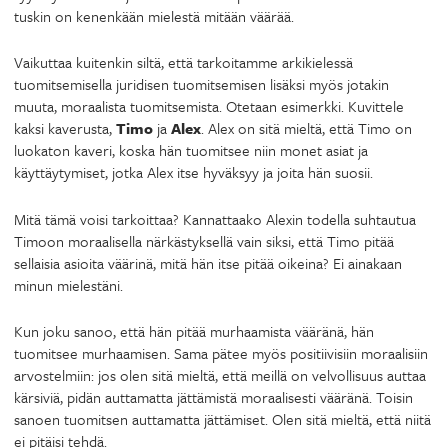
tuskin on kenenkään mielestä mitään väärää.
Vaikuttaa kuitenkin siltä, että tarkoitamme arkikielessä
tuomitsemisella juridisen tuomitsemisen lisäksi myös jotakin
muuta, moraalista tuomitsemista. Otetaan esimerkki. Kuvittele
kaksi kaverusta,
Timo
ja
Alex
. Alex on sitä mieltä, että Timo on
luokaton kaveri, koska hän tuomitsee niin monet asiat ja
käyttäytymiset, jotka Alex itse hyväksyy ja joita hän suosii.
Mitä tämä voisi tarkoittaa? Kannattaako Alexin todella suhtautua
Timoon moraalisella närkästyksellä vain siksi, että Timo pitää
sellaisia asioita väärinä, mitä hän itse pitää oikeina? Ei ainakaan
minun mielestäni.
Kun joku sanoo, että hän pitää murhaamista vääränä, hän
tuomitsee murhaamisen. Sama pätee myös positiivisiin moraalisiin
arvostelmiin: jos olen sitä mieltä, että meillä on velvollisuus auttaa
kärsiviä, pidän auttamatta jättämistä moraalisesti vääränä. Toisin
sanoen tuomitsen auttamatta jättämiset. Olen sitä mieltä, että niitä
ei pitäisi tehdä.