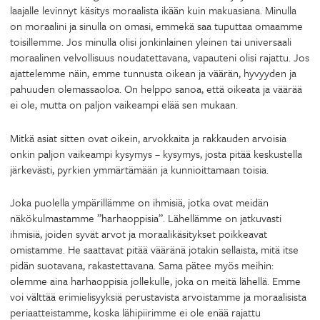
laajalle levinnyt käsitys moraalista ikään kuin makuasiana. Minulla
on moraalini ja sinulla on omasi, emmekä saa tuputtaa omaamme
toisillemme. Jos minulla olisi jonkinlainen yleinen tai universaali
moraalinen velvollisuus noudatettavana, vapauteni olisi rajattu. Jos
ajattelemme näin, emme tunnusta oikean ja väärän, hyvyyden ja
pahuuden olemassaoloa. On helppo sanoa, että oikeata ja väärää
ei ole, mutta on paljon vaikeampi elää sen mukaan.
Mitkä asiat sitten ovat oikein, arvokkaita ja rakkauden arvoisia
onkin paljon vaikeampi kysymys – kysymys, josta pitää keskustella
järkevästi, pyrkien ymmärtämään ja kunnioittamaan toisia.
Joka puolella ympärillämme on ihmisiä, jotka ovat meidän
näkökulmastamme ”harhaoppisia”. Lähellämme on jatkuvasti
ihmisiä, joiden syvät arvot ja moraalikäsitykset poikkeavat
omistamme. He saattavat pitää vääränä jotakin sellaista, mitä itse
pidän suotavana, rakastettavana. Sama pätee myös meihin:
olemme aina harhaoppisia jollekulle, joka on meitä lähellä. Emme
voi välttää erimielisyyksiä perustavista arvoistamme ja moraalisista
periaatteistamme, koska lähipiirimme ei ole enää rajattu