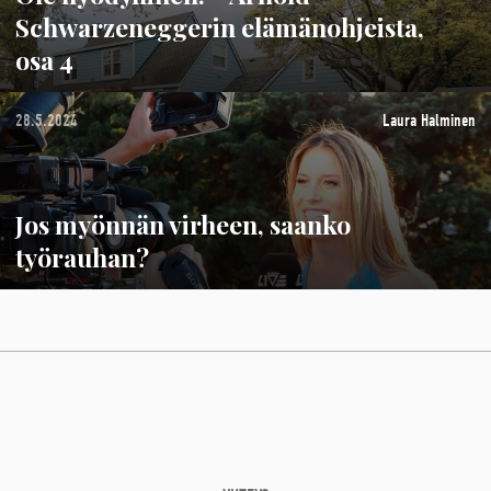
Schwarzeneggerin elämänohjeista,
osa 4
28.5.2024
Laura Halminen
Jos myönnän virheen, saanko
työrauhan?