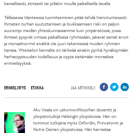
kansallisesti, etnisesti tai jollakin muulla paikallisella tavalla.
Tällaisessa tilanteessa tuomitseminen pitää tehdä hienotunteisesti.
Ihmisten turhan suututtamisen ja loukkaamisen riski on paljon
suurempi meidän yhteiskunnassamme kuin ympäristössä, jossa
ihmiset pysyvät omissa paikallisissa ryhmissään, jakavat samat arvot
ja moraalinormit eivätkä ole juuri tekemisissä muiden ryhmien
kanssa. Yhteiselon kannalta on tärkeää ainakin pyrkiä hyväksymään
harhaoppisuuden todellisuus ja oppia sietämään moraalisia
erimielisyyksiä.
ERIMIELISYYS
ETIIKKA
JAA ARTIKKELI:
Aku Visala on uskonnonfilosofian dosentti ja
yliopistotutkija Helsingin yliopistossa. Hän on
toiminut tutkijana myös Oxfordin, Princetonin ja
Notre Damen yliopistoissa. Hän harrastaa