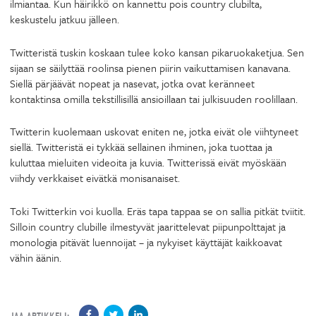
ilmiantaa. Kun häirikkö on kannettu pois country clubilta,
keskustelu jatkuu jälleen.
Twitteristä tuskin koskaan tulee koko kansan pikaruokaketjua. Sen
sijaan se säilyttää roolinsa pienen piirin vaikuttamisen kanavana.
Siellä pärjäävät nopeat ja nasevat, jotka ovat keränneet
kontaktinsa omilla tekstillisillä ansioillaan tai julkisuuden roolillaan.
Twitterin kuolemaan uskovat eniten ne, jotka eivät ole viihtyneet
siellä. Twitteristä ei tykkää sellainen ihminen, joka tuottaa ja
kuluttaa mieluiten videoita ja kuvia. Twitterissä eivät myöskään
viihdy verkkaiset eivätkä monisanaiset.
Toki Twitterkin voi kuolla. Eräs tapa tappaa se on sallia pitkät tviitit.
Silloin country clubille ilmestyvät jaarittelevat piipunpolttajat ja
monologia pitävät luennoijat – ja nykyiset käyttäjät kaikkoavat
vähin äänin.