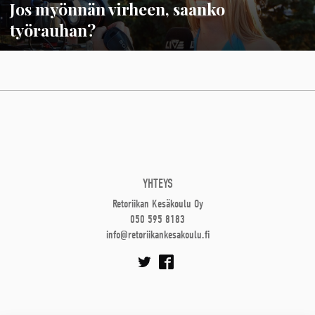
Jos myönnän virheen, saanko
työrauhan?
YHTEYS
Retoriikan Kesäkoulu Oy
050 595 8183
info@retoriikankesakoulu.fi