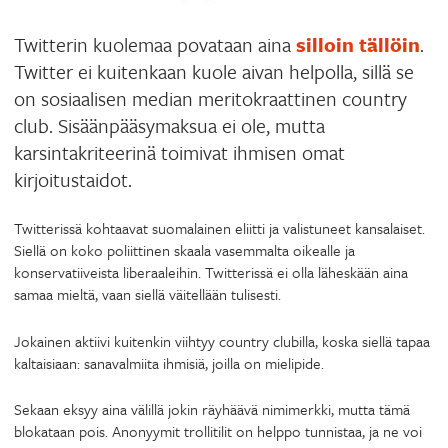
Twitterin kuolemaa povataan aina
silloin tällöin
.
Twitter ei kuitenkaan kuole aivan helpolla, sillä se
on sosiaalisen median meritokraattinen country
club. Sisäänpääsymaksua ei ole, mutta
karsintakriteerinä toimivat ihmisen omat
kirjoitustaidot.
Twitterissä kohtaavat suomalainen eliitti ja valistuneet kansalaiset.
Siellä on koko poliittinen skaala vasemmalta oikealle ja
konservatiiveista liberaaleihin. Twitterissä ei olla läheskään aina
samaa mieltä, vaan siellä väitellään tulisesti.
Jokainen aktiivi kuitenkin viihtyy country clubilla, koska siellä tapaa
kaltaisiaan: sanavalmiita ihmisiä, joilla on mielipide.
Sekaan eksyy aina välillä jokin räyhäävä nimimerkki, mutta tämä
blokataan pois. Anonyymit trollitilit on helppo tunnistaa, ja ne voi