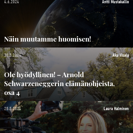
4.6.2024
Antti Mustakallio
Näin muutamme huomisen!
30.5.2024
Aku Visala
Ole hyödyllinen! – Arnold
Schwarzeneggerin elämänohjeista,
osa 4
28.5.2024
Laura Halminen