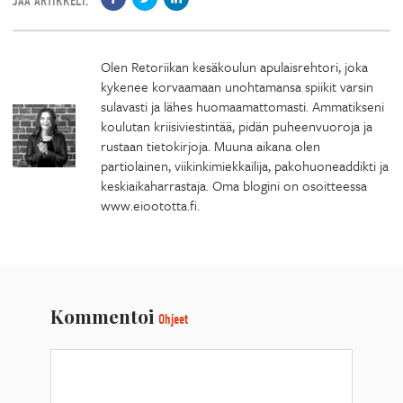
JAA ARTIKKELI:
Olen Retoriikan kesäkoulun apulaisrehtori, joka
kykenee korvaamaan unohtamansa spiikit varsin
sulavasti ja lähes huomaamattomasti. Ammatikseni
koulutan kriisiviestintää, pidän puheenvuoroja ja
rustaan tietokirjoja. Muuna aikana olen
partiolainen, viikinkimiekkailija, pakohuoneaddikti ja
keskiaikaharrastaja. Oma blogini on osoitteessa
www.eioototta.fi.
Kommentoi
Ohjeet