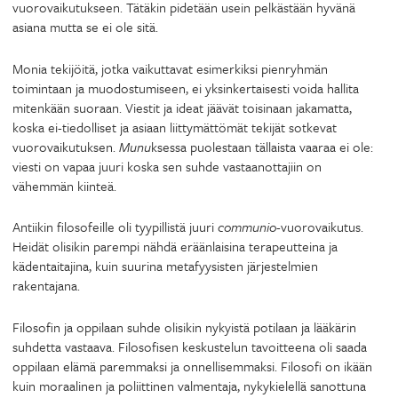
vuorovaikutukseen. Tätäkin pidetään usein pelkästään hyvänä
asiana mutta se ei ole sitä.
Monia tekijöitä, jotka vaikuttavat esimerkiksi pienryhmän
toimintaan ja muodostumiseen, ei yksinkertaisesti voida hallita
mitenkään suoraan. Viestit ja ideat jäävät toisinaan jakamatta,
koska ei-tiedolliset ja asiaan liittymättömät tekijät sotkevat
vuorovaikutuksen.
Munu
ksessa puolestaan tällaista vaaraa ei ole:
viesti on vapaa juuri koska sen suhde vastaanottajiin on
vähemmän kiinteä.
Antiikin filosofeille oli tyypillistä juuri
communio
-vuorovaikutus.
Heidät olisikin parempi nähdä eräänlaisina terapeutteina ja
kädentaitajina, kuin suurina metafyysisten järjestelmien
rakentajana.
Filosofin ja oppilaan suhde olisikin nykyistä potilaan ja lääkärin
suhdetta vastaava. Filosofisen keskustelun tavoitteena oli saada
oppilaan elämä paremmaksi ja onnellisemmaksi. Filosofi on ikään
kuin moraalinen ja poliittinen valmentaja, nykykielellä sanottuna