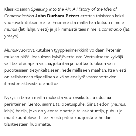
Klassikossaan
Speaking into the Air: A History of the Idea of
Communication
John Durham Peters
erottaa toisistaan kaksi
vuorovaikutuksen mallia. Ensimmäistä mallia hän kutsuu nimellä
munus
(lat. lahja, viesti) ja jälkimmäistä taas nimellä
communio
(lat.
yhteys).
Munus
-vuorovaikutuksen tyyppiesimerkkinä voidaan Petersin
mukaan pitää Jeesuksen kylväjävertausta. Vertauksessa kylväjä
välittää eteenpäin viestiä, joka itää ja tuottaa tuloksen vain
pudotessaan tietynkaltaiseen, hedelmälliseen maahan. Itse viesti
on sellaisenaan täydellinen eikä se edellytä vastaanottavien
ihmisten aktiivista osanottoa.
Nykyisin tämän mallin mukaista vuorovaikutusta edustaa
perinteinen luento, saarna tai opetuspuhe. Siinä tiedon (
munus
,
lahja) haltija, joka on yleensä opettaja tai asiantuntija, puhuu ja
muut kuuntelevat hiljaa. Viesti pätee kuulijoista ja heidän
tilanteestaan huolimatta.