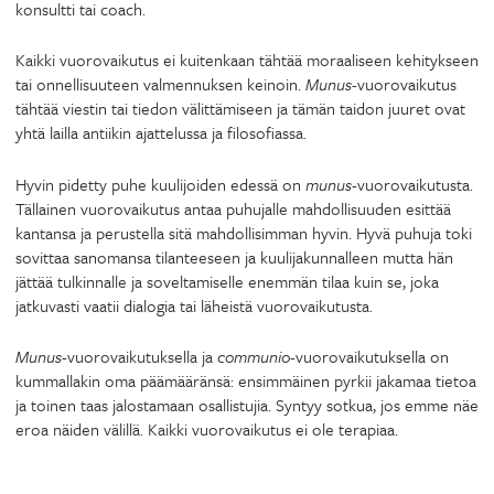
konsultti tai coach.
Kaikki vuorovaikutus ei kuitenkaan tähtää moraaliseen kehitykseen
tai onnellisuuteen valmennuksen keinoin.
Munus
-vuorovaikutus
tähtää viestin tai tiedon välittämiseen ja tämän taidon juuret ovat
yhtä lailla antiikin ajattelussa ja filosofiassa.
Hyvin pidetty puhe kuulijoiden edessä on
munus
-vuorovaikutusta.
Tällainen vuorovaikutus antaa puhujalle mahdollisuuden esittää
kantansa ja perustella sitä mahdollisimman hyvin. Hyvä puhuja toki
sovittaa sanomansa tilanteeseen ja kuulijakunnalleen mutta hän
jättää tulkinnalle ja soveltamiselle enemmän tilaa kuin se, joka
jatkuvasti vaatii dialogia tai läheistä vuorovaikutusta.
Munus
-vuorovaikutuksella ja
communio
-vuorovaikutuksella on
kummallakin oma päämääränsä: ensimmäinen pyrkii jakamaa tietoa
ja toinen taas jalostamaan osallistujia. Syntyy sotkua, jos emme näe
eroa näiden välillä. Kaikki vuorovaikutus ei ole terapiaa.