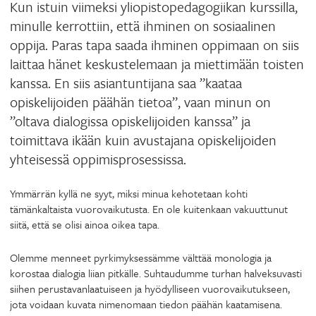
Kun istuin viimeksi yliopistopedagogiikan kurssilla,
minulle kerrottiin, että ihminen on sosiaalinen
oppija. Paras tapa saada ihminen oppimaan on siis
laittaa hänet keskustelemaan ja miettimään toisten
kanssa. En siis asiantuntijana saa ”kaataa
opiskelijoiden päähän tietoa”, vaan minun on
”oltava dialogissa opiskelijoiden kanssa” ja
toimittava ikään kuin avustajana opiskelijoiden
yhteisessä oppimisprosessissa.
Ymmärrän kyllä ne syyt, miksi minua kehotetaan kohti
tämänkaltaista vuorovaikutusta. En ole kuitenkaan vakuuttunut
siitä, että se olisi ainoa oikea tapa.
Olemme menneet pyrkimyksessämme välttää monologia ja
korostaa dialogia liian pitkälle. Suhtaudumme turhan halveksuvasti
siihen perustavanlaatuiseen ja hyödylliseen vuorovaikutukseen,
jota voidaan kuvata nimenomaan tiedon päähän kaatamisena.