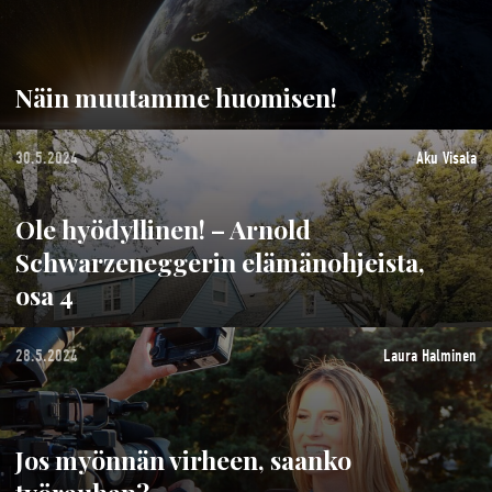
Näin muutamme huomisen!
30.5.2024
Aku Visala
Ole hyödyllinen! – Arnold
Schwarzeneggerin elämänohjeista,
osa 4
28.5.2024
Laura Halminen
Jos myönnän virheen, saanko