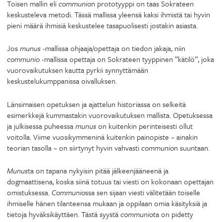
Toisen mallin eli
communio
n prototyyppi on taas Sokrateen
keskusteleva metodi. Tässä mallissa yleensä kaksi ihmistä tai hyvin
pieni määrä ihmisiä keskustelee tasapuolisesti jostakin asiasta.
Jos
munus
-mallissa ohjaaja/opettaja on tiedon jakaja, niin
communio
-mallissa opettaja on Sokrateen tyyppinen ”kätilö”, joka
vuorovaikutuksen kautta pyrkii synnyttämään
keskustelukumppanissa oivalluksen.
Länsimaisen opetuksen ja ajattelun historiassa on selkeitä
esimerkkejä kummastakin vuorovaikutuksen mallista. Opetuksessa
ja julkisessa puheessa
munus
on kuitenkin perinteisesti ollut
voitolla. Viime vuosikymmeninä kuitenkin painopiste – ainakin
teorian tasolla – on siirtynyt hyvin vahvasti
communio
n suuntaan.
Munus
ta on tapana nykyisin pitää jälkeenjääneenä ja
dogmaattisena, koska siinä totuus tai viesti on kokonaan opettajan
omistuksessa.
Communio
ssa sen sijaan viesti välitetään toiselle
ihmiselle hänen tilanteensa mukaan ja oppilaan omia käsityksiä ja
tietoja hyväksikäyttäen. Tästä syystä
communio
ta on pidetty