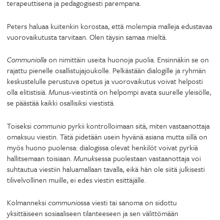
terapeuttisena ja pedagogisesti parempana.
Peters haluaa kuitenkin korostaa, että molempia malleja edustavaa
vuorovaikutusta tarvitaan. Olen täysin samaa mieltä.
Communiolla
on nimittäin useita huonoja puolia. Ensinnäkin se on
rajattu pienelle osallistujajoukolle. Pelkästään dialogille ja ryhmän
keskustelulle perustuva opetus ja vuorovaikutus voivat helposti
olla elitistisiä.
Munus
-viestintä on helpompi avata suurelle yleisölle,
se päästää kaikki osallisiksi viestistä.
Toiseksi
communio
pyrkii kontrolloimaan sitä, miten vastaanottaja
omaksuu viestin. Tätä pidetään usein hyvänä asiana mutta sillä on
myös huono puolensa: dialogissa olevat henkilöt voivat pyrkiä
hallitsemaan toisiaan.
Munuk
sessa puolestaan vastaanottaja voi
suhtautua viestiin haluamallaan tavalla, eikä hän ole siitä julkisesti
tilivelvollinen muille, ei edes viestin esittäjälle.
Kolmanneksi
communio
ssa viesti tai sanoma on sidottu
yksittäiseen sosiaaliseen tilanteeseen ja sen välittömään