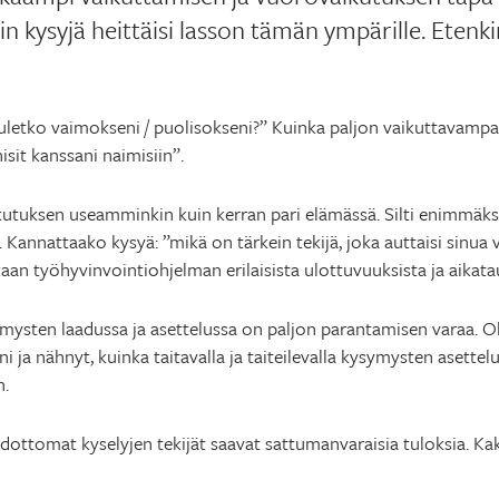
kuin kysyjä heittäisi lasson tämän ympärille. Eten
Tuletko vaimokseni / puolisokseni?” Kuinka paljon vaikuttavamp
isit kanssani naimisiin”.
ikutuksen useamminkin kuin kerran pari elämässä. Silti enimmä
Kannattaako kysyä: ”mikä on tärkein tekijä, joka auttaisi sinu
aan työhyvinvointiohjelman erilaisista ulottuvuuksista ja aikata
ysten laadussa ja asettelussa on paljon parantamisen varaa. Ol
 ja nähnyt, kuinka taitavalla ja taiteilevalla kysymysten asettelu
n.
ttomat kyselyjen tekijät saavat sattumanvaraisia tuloksia. Kaksi 