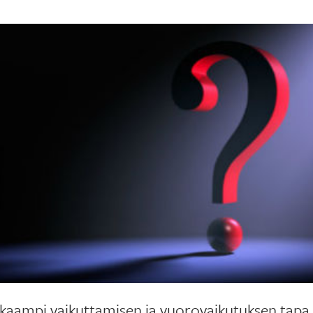
aampi vaikuttamisen ja vuorovaikutuksen tapa k