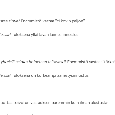
ostaa sinua?
Enemmistö vastaa ”ei kovin paljon”.
leissa?
Tuloksena yllättävän laimea innostus.
ä yhteisiä asioita hoidetaan taitavasti?
Enemmistö vastaa: ”tärkeä
leissa?
Tuloksena on korkeampi äänestysinnostus.
 tuottaa toivotun vastauksen paremmin kuin ilman alustusta: