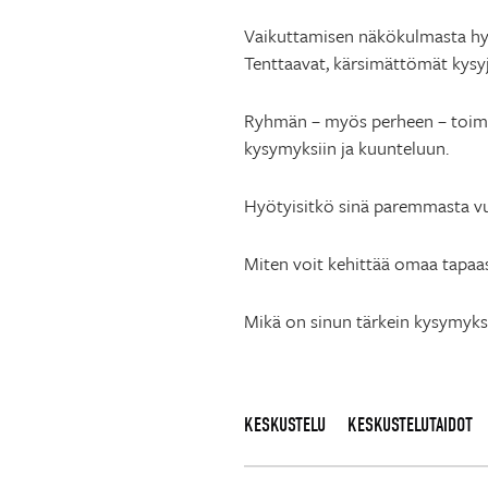
Vaikuttamisen näkökulmasta hyv
Tenttaavat, kärsimättömät kysyj
Ryhmän – myös perheen – toimiv
kysymyksiin ja kuunteluun.
Hyötyisitkö sinä paremmasta vu
Miten voit kehittää omaa tapaa
Mikä on sinun tärkein kysymyks
KESKUSTELU
KESKUSTELUTAIDOT