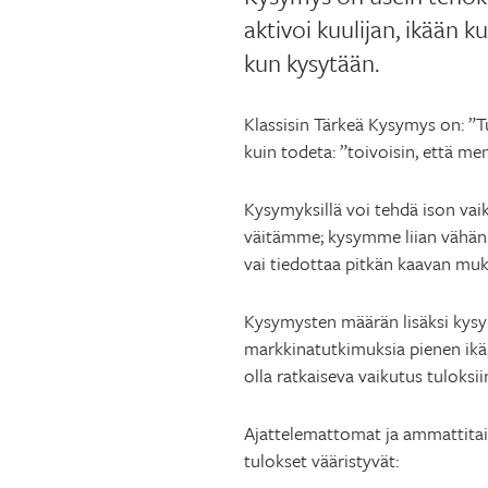
aktivoi kuulijan, ikään 
kun kysytään.
Klassisin Tärkeä Kysymys on: ”
kuin todeta: ”toivoisin, että men
Kysymyksillä voi tehdä ison va
väitämme; kysymme liian vähän. 
vai tiedottaa pitkän kaavan muk
Kysymysten määrän lisäksi kysym
markkinatutkimuksia pienen ikäni
olla ratkaiseva vaikutus tuloksii
Ajattelemattomat ja ammattitaido
tulokset vääristyvät: