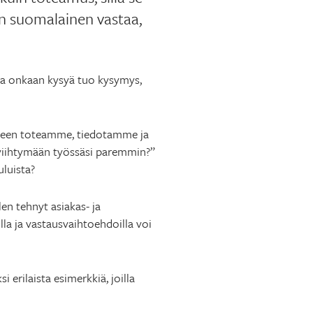
kin suomalainen vastaa,
aa onkaan kysyä tuo kysymys,
kseen toteamme, tiedotamme ja
a viihtymään työssäsi paremmin?”
uluista?
en tehnyt asiakas- ja
lla ja vastausvaihtoehdoilla voi
erilaista esimerkkiä, joilla