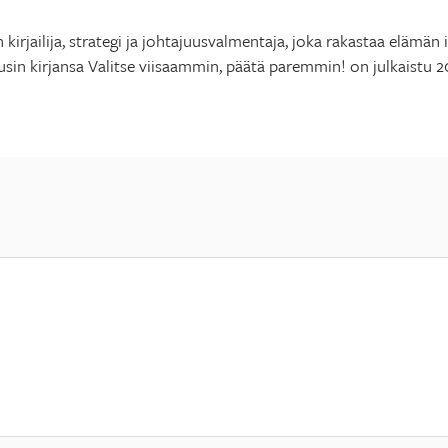
n kirjailija, strategi ja johtajuusvalmentaja, joka rakastaa elämä
usin kirjansa Valitse viisaammin, päätä paremmin! on julkaistu 2