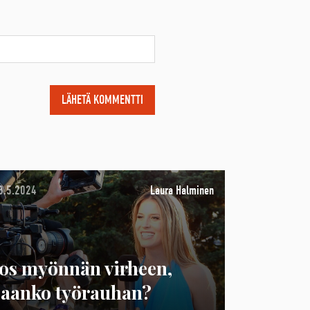
8.5.2024
Laura Halminen
Jos myönnän virheen,
saanko työrauhan?