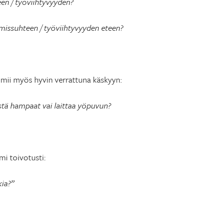
n / työviihtyvyyden?
issuhteen / työviihtyvyyden eteen?
imii myös hyvin verrattuna käskyyn:
tä hampaat vai laittaa yöpuvun?
mi toivotusti:
kia?”