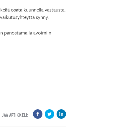
keää osata kuunnella vastausta.
vaikutusyhteyttä synny.
in panostamalla avoimiin
JAA ARTIKKELI: