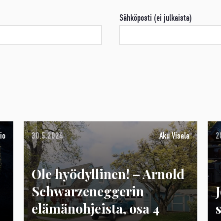
Sähköposti (ei julkaista)
io
30.5.2024
Aku Visala
2
Ole hyödyllinen! – Arnold
Schwarzeneggerin
elämänohjeista, osa 4