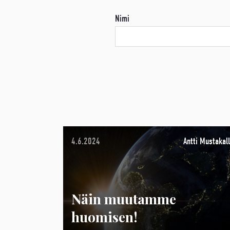
Nimi
4.6.2024
Antti Mustakall
Näin muutamme
huomisen!