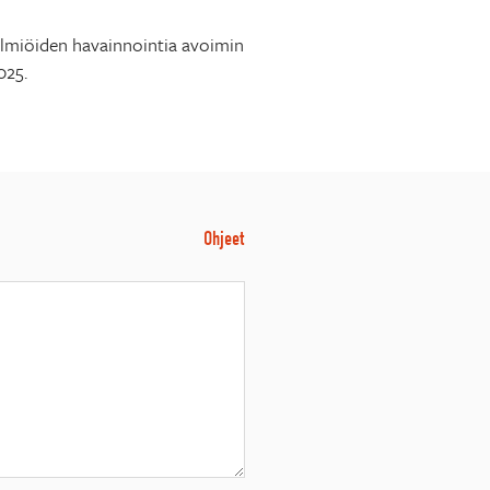
n ilmiöiden havainnointia avoimin
025.
Ohjeet