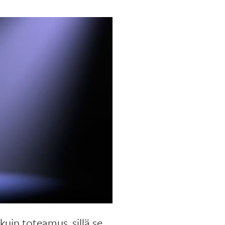
uin toteamus, sillä se