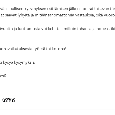
än suullisen kysymyksen esittämisen jälkeen on ratkaisevan tär
ät saavat lyhyitä ja mitäänsanomattomia vastauksia, eikä vuoro
uutta ja luottamusta voi kehittää milloin tahansa ja nopeastik
orovaikutuksesta työssä tai kotona?
si kysyä kysymyksiä
esi?
KYSYMYS