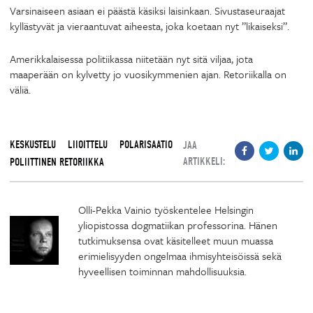
Varsinaiseen asiaan ei päästä käsiksi laisinkaan. Sivustaseuraajat
kyllästyvät ja vieraantuvat aiheesta, joka koetaan nyt ”likaiseksi”.
Amerikkalaisessa politiikassa niitetään nyt sitä viljaa, jota
maaperään on kylvetty jo vuosikymmenien ajan. Retoriikalla on
väliä.
KESKUSTELU
LIIOITTELU
POLARISAATIO
JAA
ARTIKKELI:
POLIITTINEN RETORIIKKA
Olli-Pekka Vainio työskentelee Helsingin
yliopistossa dogmatiikan professorina. Hänen
tutkimuksensa ovat käsitelleet muun muassa
erimielisyyden ongelmaa ihmisyhteisöissä sekä
hyveellisen toiminnan mahdollisuuksia.