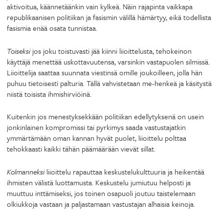
aktivoitua, käännetäänkin vain kylkeä. Näin rajapinta vaikkapa
republikaanisen politiikan ja fasismin välillä hämärtyy, eikä todellista
fasismia enää osata tunnistaa.
Toiseksi
jos joku toistuvasti jää kiinni liioittelusta, tehokeinon
käyttäjä menettää uskottavuutensa, varsinkin vastapuolen silmissä.
Liioittelija saattaa suunnata viestinsä omille joukoilleen, jolla hän
puhuu tietoisesti palturia. Tällä vahvistetaan me-henkeä ja käsitystä
niistä toisista ihmishirviöinä.
Kuitenkin jos menestyksekkään politiikan edellytyksenä on usein
jonkinlainen kompromissi tai pyrkimys saada vastustajatkin
ymmärtämään oman kannan hyvät puolet, liioittelu polttaa
tehokkaasti kaikki tähän päämäärään vievät sillat.
Kolmanneksi
liioittelu rapauttaa keskustelukulttuuria ja heikentää
ihmisten välistä luottamusta. Keskustelu jumiutuu helposti ja
muuttuu inttämiseksi, jos toinen osapuoli joutuu taistelemaan
olkiukkoja vastaan ja paljastamaan vastustajan alhaisia keinoja.