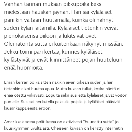
Vanhan tarinan mukaan pikkupoika keksi
mielestään hauskan jäynän. Hän sai kyläläiset
paniikin valtaan huutamalla, kuinka oli nähnyt
suden kylän laitamilla. Kyläläiset tietenkin veivät
pienokaisensa piiloon ja lukitsivat ovet.
Olematonta sutta ei kuitenkaan näkynyt missään.
Jekku toimi pari kertaa, kunnes kyläläiset
kyllästyivät ja eivät kiinnittäneet pojan huuteluun
enää huomioita.
Erään kerran poika sitten näkikin aivan oikean suden ja hän
tietenkin alkoi huutaa apua. Mutta kukaan tullut, koska häntä ei
enää otettu vakavasti. Lopulta sekä susi että kyläläiset jäivät voiton
puolelle. Susi sai herkutella paksulla pojalla ja kyläläiset pääsivät
kiusankappaleesta eroon.
Amerikkalaisessa politiikassa on aktiivisesti ”huudettu sutta” jo
kuusikymmenluvulta asti. Oheiseen kuvaan on kerätty internetin