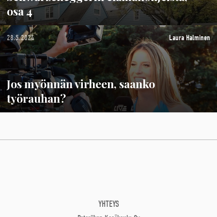
osa 4
28.5.2024
Laura Halminen
Jos myönnän virheen, saanko
työrauhan?
YHTEYS