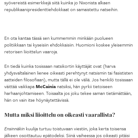
syövereistä esimerkkejä siitä kuinka jo Nixonista alkaen
republikaanipresidenttiehdokkaat on samaistettu natseihin.
En ota kantaa tässä sen kummemmin minkään puolueen
politiikkaan tai kyseisiin ehdokkaisiin. Huomioni koskee yleisemmin
retorisen liioittelun vaaroja.
En tiedä kuinka tosissaan natsikortin käyttäjät ovat (harva
yhdysvaltalainen lienee oikeasti perehtynyt natsismin tai fasististen
aatteiden filosofiaan), mutta tällä ei ole väliä. Jos henkilö tosissaan
väittää vaikkapa
McCainia
natsiksi, hän pyrkii tietoiseen
harhaanjohtamiseen. Toisaalta jos joku tekee saman tietämättään,
hän on vain itse höynäytettävissä.
Mutta miksi liioittelu on oikeasti vaarallista?
Ensinnäkin
kuulija turtuu toistuvaan viestiin, joka kerta toisensa
jälkeen osoittautuu epätodeksi. Siinä vaiheessa jos oikeasti pitäisi