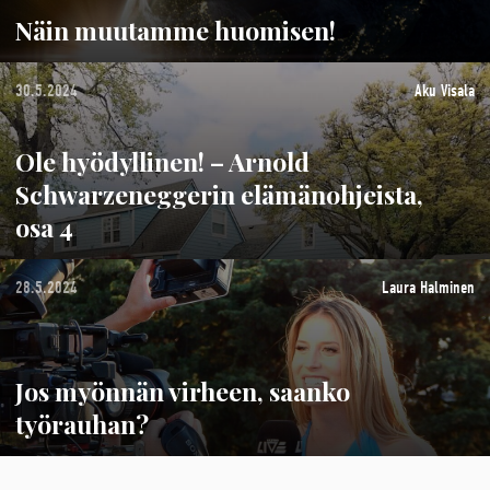
Näin muutamme huomisen!
30.5.2024
Aku Visala
Ole hyödyllinen! – Arnold
Schwarzeneggerin elämänohjeista,
osa 4
28.5.2024
Laura Halminen
Jos myönnän virheen, saanko
työrauhan?