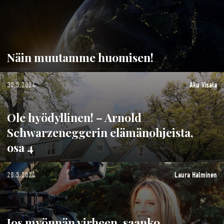
Näin muutamme huomisen!
30.5.2024
Aku Visala
Ole hyödyllinen! – Arnold
Schwarzeneggerin elämänohjeista,
osa 4
28.5.2024
Laura Halminen
Jos myönnän virheen, saanko