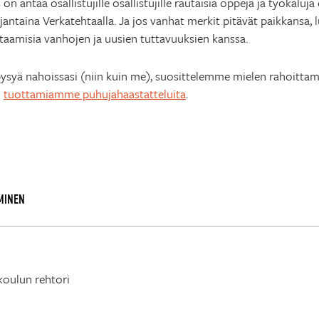
n antaa osallistujille osallistujille rautaisia oppeja ja työkaluj
antaina Verkatehtaalla. Ja jos vanhat merkit pitävät paikkansa,
htaamisia vanhojen ja uusien tuttavuuksien kanssa.
 pysyä nahoissasi (niin kuin me), suosittelemme mielen rahoitt
n
tuottamiamme puhujahaastatteluita
.
MINEN
koulun rehtori