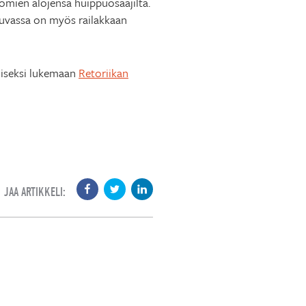
a omien alojensa huippuosaajilta.
 luvassa on myös railakkaan
amiseksi lukemaan
Retoriikan
JAA ARTIKKELI: