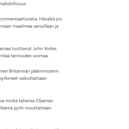
mahdollisuus.
 kommentaattoreita. Häneltä jos
tamaan maailmaa sanoillaan ja
draamaa tuottanut John Yorke,
ntää tarinoiden voimaa.
lmen Britannian pääministerin
pyrkineet vaikuttamaan
soa minkä tahansa Obaman
ka Obama pyrki muuttamaan