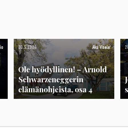
io
30.5.2024
Aku Visala
2
Ole hyödyllinen! – Arnold
Schwarzeneggerin
elämänohjeista, osa 4