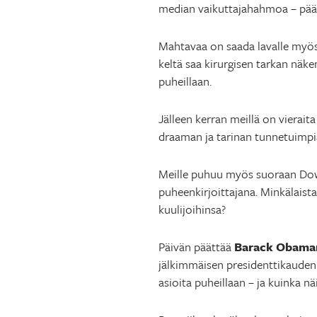
median vaikuttajahahmoa – pääs
Mahtavaa on saada lavalle myö
keltä saa kirurgisen tarkan näke
puheillaan.
Jälleen kerran meillä on vieraita
draaman ja tarinan tunnetuimpi
Meille puhuu myös suoraan Dow
puheenkirjoittajana. Minkälais
kuulijoihinsa?
Päivän päättää
Barack Obama
jälkimmäisen presidenttikauden
asioita puheillaan – ja kuinka nä