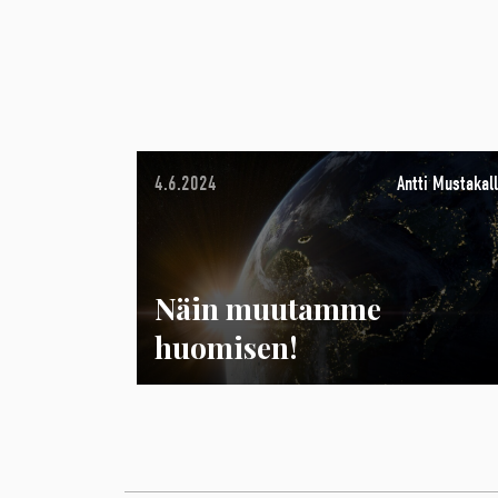
4.6.2024
Antti Mustakall
Näin muutamme
huomisen!