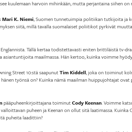
ee kuulemaan harvoin mihinkään, mutta perjantaina siihen on 
s
Mari K. Niemi
, Suomen tunnetuimpia politiikan tutkijoita ja
myksen siitä, millä tavalla suomalaiset poliitikot pyrkivät muut
 Englannista. Tällä kertaa todistettavasti eniten brittiläistä tv-
a asiantuntijoita maailmassa. Hän kertoo, kuinka voimme hyödy
ning Street 10:stä saapunut
Tim Kiddell
, joka on toiminut ko
ta hänen työnsä on? Kuinka nämä maailman huippujohtajat ovat 
n
pääpuheenkirjoittajana toiminut
Cody Keenan
. Voimme kat
 valloittavan puheen ja Keenan on ollut sitä laatimassa. Kuin
itä puheita laadittiin?