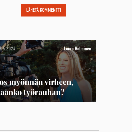
8.5.2024
Laura Halminen
Jos myönnän virheen,
saanko työrauhan?