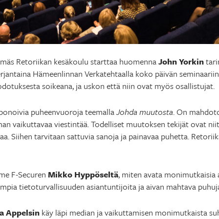
tsemäs Retoriikan kesäkoulu starttaa huomenna
John Yorkin
tari
rjantaina Hämeenlinnan Verkatehtaalla koko päivän seminaariin. 
dotuksesta soikeana, ja uskon että niin ovat myös osallistujat.
ponoivia puheenvuoroja teemalla
Johda muutosta
. On mahdoto
an vaikuttavaa viestintää. Todelliset muutoksen tekijät ovat nii
. Siihen tarvitaan sattuvia sanoja ja painavaa puhetta. Retoriik
mme F-Securen
Mikko Hyppöseltä
, miten avata monimutkaisia as
a tietoturvallisuuden asiantuntijoita ja aivan mahtava puhuj
la Appelsin
käy läpi median ja vaikuttamisen monimutkaista suhd