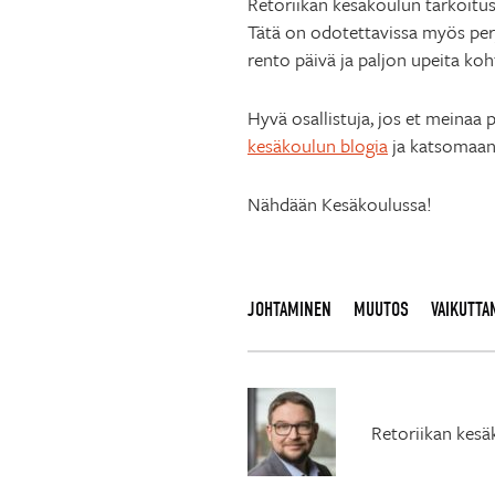
Retoriikan kesäkoulun tarkoitus o
Tätä on odotettavissa myös perj
rento päivä ja paljon upeita ko
Hyvä osallistuja, jos et meinaa
kesäkoulun blogia
ja katsomaa
Nähdään Kesäkoulussa!
JOHTAMINEN
MUUTOS
VAIKUTTA
Retoriikan kesä