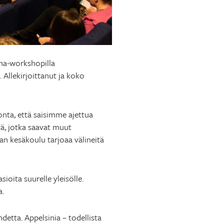
na-workshopilla
Allekirjoittanut ja koko
nta, että saisimme ajettua
tä, jotka saavat muut
an kesäkoulu tarjoaa välineitä
ioita suurelle yleisölle.
a.
etta. Appelsinia – todellista