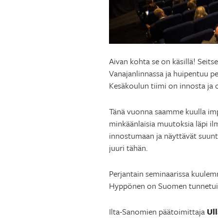
Aivan kohta se on käsillä! Sei
Vanajanlinnassa ja huipentuu pe
Kesäkoulun tiimi on innosta ja o
Tänä vuonna saamme kuulla im
minkäänlaisia muutoksia läpi ilm
innostumaan ja näyttävät suuntaa
juuri tähän.
Perjantain seminaarissa kuule
Hyppönen on Suomen tunnetuimpi
Ilta-Sanomien päätoimittaja
Ul