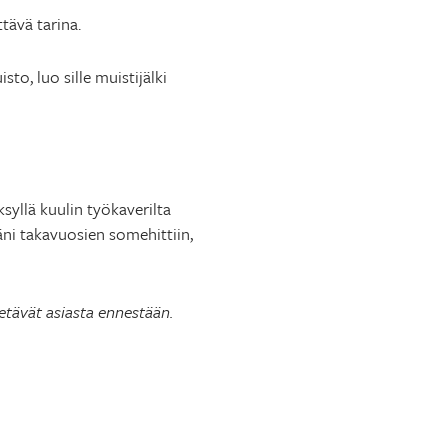
tävä tarina.
to, luo sille muistijälki
syllä kuulin työkaverilta
äni takavuosien somehittiin,
ietävät asiasta ennestään.