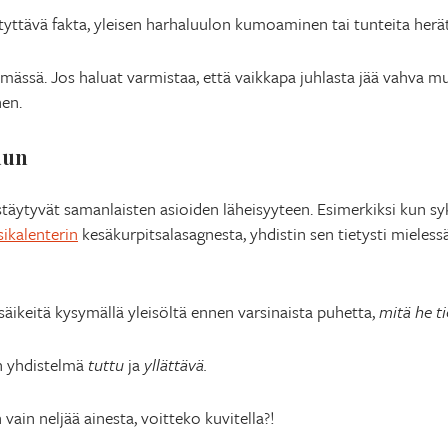
istyttävä fakta, yleisen harhaluulon kumoaminen tai tunteita herät
ssä. Jos haluat varmistaa, että vaikkapa juhlasta jää vahva muis
nen.
uun
estäytyvät samanlaisten asioiden läheisyyteen. Esimerkiksi kun syk
ikalenterin
kesäkurpitsalasagnesta, yhdistin sen tietysti mieless
säikeitä kysymällä yleisöltä ennen varsinaista puhetta,
mitä he t
on yhdistelmä
tuttu
ja
yllättävä.
vain neljää ainesta, voitteko kuvitella?!