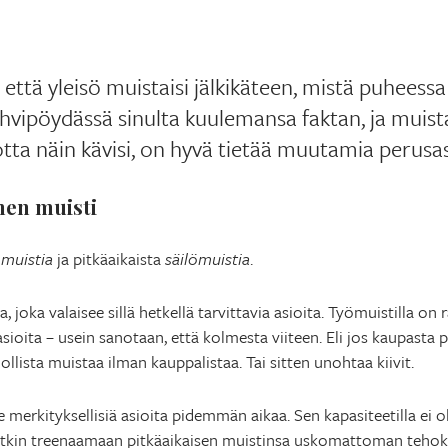
että yleisö muistaisi jälkikäteen, mistä puheessa 
kahvipöydässä sinulta kuulemansa faktan, ja muist
Jotta näin kävisi, on hyvä tietää muutamia perusas
nen muisti
muistia
ja pitkäaikaista
säilömuistia
.
, joka valaisee sillä hetkellä tarvittavia asioita. Työmuistilla on
asioita – usein sanotaan, että kolmesta viiteen. Eli jos kaupasta p
llista muistaa ilman kauppalistaa. Tai sitten unohtaa kiivit.
 merkityksellisiä asioita pidemmän aikaa. Sen kapasiteetilla ei o
uvatkin treenaamaan pitkäaikaisen muistinsa uskomattoman tehok