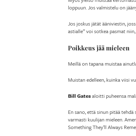
loppuun. Jos valmistelu on jääny
Jos joskus jätät ääniviestin, jo
astialle” voi sotkea pasmat niin
Poikkeus jää mieleen
Meillä on tapana muistaa ainutla
Muistan edelleen, kuinka viisi vu
Bill Gates
aloitti puheensa mala
En sano, että sinun pitää tehdä
varmasti kuulijan mieleen. Amer
Something They’ll Always Rem