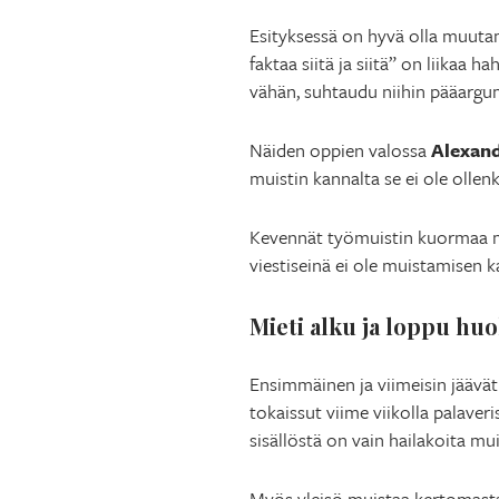
Esityksessä on hyvä olla muuta
faktaa siitä ja siitä” on liikaa 
vähän, suhtaudu niihin pääargum
Näiden oppien valossa
Alexand
muistin kannalta se ei ole ollen
Kevennät työmuistin kuormaa myö
viestiseinä ei ole muistamisen k
Mieti alku ja loppu huo
Ensimmäinen ja viimeisin jäävät
tokaissut viime viikolla palaveri
sisällöstä on vain hailakoita mui
Myös yleisö muistaa kertomastas