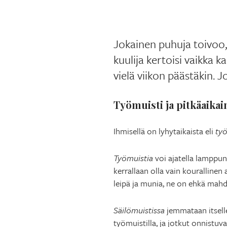
Jokainen puhuja toivoo, 
kuulija kertoisi vaikka 
vielä viikon päästäkin. 
Työmuisti ja pitkäaikai
Ihmisellä on lyhytaikaista eli
työ
Työmuistia
voi ajatella lamppuna
kerrallaan olla vain kourallinen 
leipä ja munia, ne on ehkä mahdo
Säilömuistissa
jemmataan itselle
työmuistilla, ja jotkut onnist