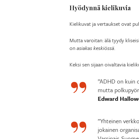
Hyödynnä kielikuvia
Kielikuvat ja vertaukset ovat pu
Mutta varoitan: älä tyydy kliseis
on
asiakas keskiössä
.
Keksi sen sijaan oivaltavia kiel
”ADHD on kuin ol
mutta polkupyörä
Edward Hallowe
”Yhteinen verkkop
jokainen organisa
Varsinais-Suome