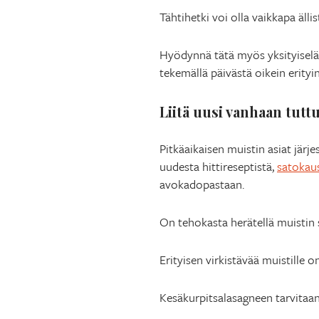
Tähtihetki voi olla vaikkapa äll
Hyödynnä tätä myös yksityiselämä
tekemällä päivästä oikein erityi
Liitä uusi vanhaan tutt
Pitkäaikaisen muistin asiat järj
uudesta hittireseptistä,
satokaus
avokadopastaan.
On tehokasta herätellä muistin 
Erityisen virkistävää muistille 
Kesäkurpitsalasagneen tarvitaan 