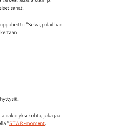
iset sanat.
loppuheitto ”Selvä, palaillaan
 kertaan.
hyttysiä.
inakin yksi kohta, joka jää
llä ”
S.T.A.R.-moment
,