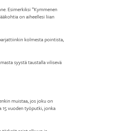
kenne. Esimerkiksi ”Kymmenen
ääkohtia on aiheellesi liian
parjattiinkin kolmesta pointista,
asta syystä taustalla vilisevä
enkin muistaa, jos joku on
lla 15 vuoden työputki, jonka
tärkeät asiat alkuun ja