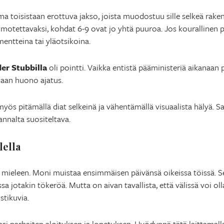
ma toisistaan erottuva jakso, joista muodostuu sille selkeä ra
hahmotettavaksi, kohdat 6-9 ovat jo yhtä puuroa. Jos kourallinen p
entteina tai yläotsikoina.
er Stubbilla
oli pointti. Vaikka entistä pääministeriä aikanaan 
kaan huono ajatus.
s pitämällä diat selkeinä ja vähentämällä visuaalista hälyä. Sam
annalta suositeltava.
lella
 mieleen. Moni muistaa ensimmäisen päivänsä oikeissa töissä. S
ssa jotakin tökeröä. Mutta on aivan tavallista, että välissä voi o
stikuvia.
i parhaiten aloituksen ja lopetuksen. Hyödynnä tätä laittamalla 