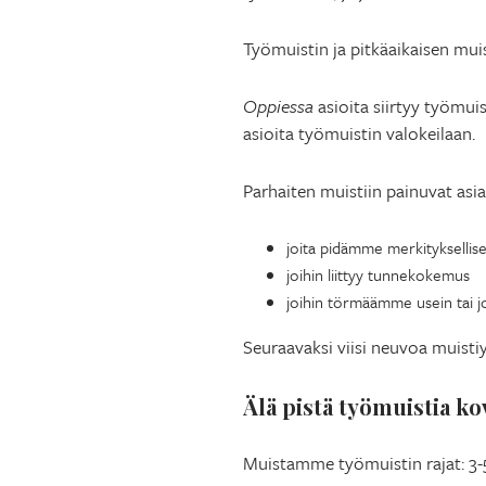
Työmuistin ja pitkäaikaisen muis
Oppiessa
asioita siirtyy työmuis
asioita työmuistin valokeilaan.
Parhaiten muistiin painuvat asia
joita pidämme merkityksellis
joihin liittyy tunnekokemus
joihin törmäämme usein tai j
Seuraavaksi viisi neuvoa muistiys
Älä pistä työmuistia kov
Muistamme työmuistin rajat: 3-5 