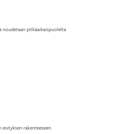
nä noudetaan pitkäaikaispuolelta
in esityksen rakenteeseen.