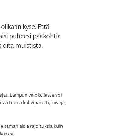
olikaan kyse. Että
aisi puheesi pääkohtia
ioita muistista.
 rajat. Lampun valokeilassa voi
itää tuoda kahvipaketti, kiivejä,
le samanlaisia rajoituksia kuin
kaaksi.