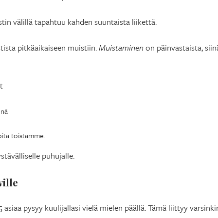
tin välillä tapahtuu kahden suuntaista liikettä.
tista pitkäaikaiseen muistiin.
Muistaminen
on päinvastaista, sii
t
enä
oita toistamme.
tävälliselle puhujalle.
ille
asiaa pysyy kuulijallasi vielä mielen päällä. Tämä liittyy varsink