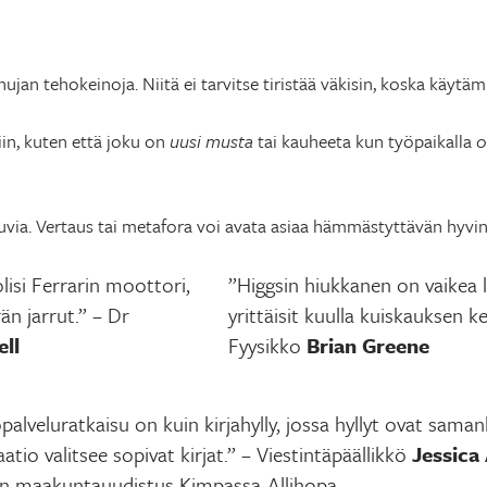
hujan tehokeinoja. Niitä ei tarvitse tiristää väkisin, koska käyt
iin, kuten että joku on
uusi musta
tai kauheeta kun työpaikalla
o
ikuvia. Vertaus tai metafora voi avata asiaa hämmästyttävän hyvin
isi Ferrarin moottori,
”Higgsin hiukkanen on vaikea l
n jarrut.” – Dr
yrittäisit kuulla kuiskauksen ke
ll
Fyysikko
Brian Greene
alveluratkaisu on kuin kirjahylly, jossa hyllyt ovat saman
atio valitsee sopivat kirjat.” – Viestintäpäällikkö
Jessica
n maakuntauudistus Kimpassa-Allihopa