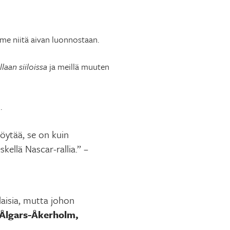
ämme niitä aivan luonnostaan.
llaan siiloissa
ja meillä muuten
.
öytää, se on kuin
skellä Nascar-rallia.” –
laisia, mutta johon
Ålgars-
Åkerholm,