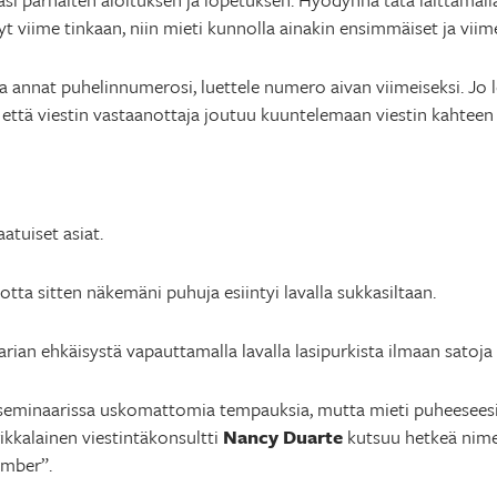
t viime tinkaan, niin mieti kunnolla ainakin ensimmäiset ja viime
ssa annat puhelinnumerosi, luettele numero aivan viimeiseksi. Jo 
, että viestin vastaanottaja joutuu kuuntelemaan viestin kahteen
atuiset asiat.
otta sitten näkemäni puhuja esiintyi lavalla sukkasiltaan.
rian ehkäisystä vapauttamalla lavalla lasipurkista ilmaan satoja 
 seminaarissa uskomattomia tempauksia, mutta mieti puheeseesi a
ikkalainen viestintäkonsultti
Nancy Duarte
kutsuu hetkeä nime
ember”.