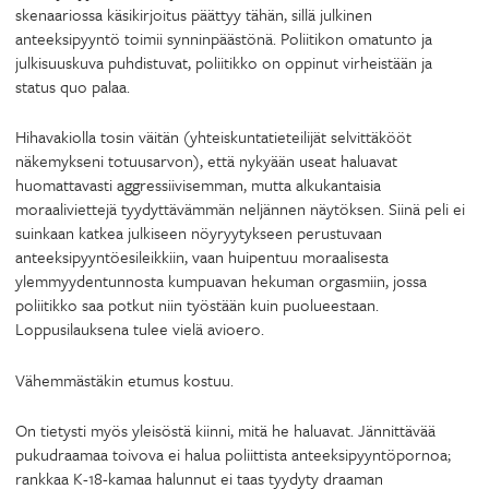
skenaariossa käsikirjoitus päättyy tähän, sillä julkinen
anteeksipyyntö toimii synninpäästönä. Poliitikon omatunto ja
julkisuuskuva puhdistuvat, poliitikko on oppinut virheistään ja
status quo palaa.
Hihavakiolla tosin väitän (yhteiskuntatieteilijät selvittäkööt
näkemykseni totuusarvon), että nykyään useat haluavat
huomattavasti aggressiivisemman, mutta alkukantaisia
moraaliviettejä tyydyttävämmän neljännen näytöksen. Siinä peli ei
suinkaan katkea julkiseen nöyryytykseen perustuvaan
anteeksipyyntöesileikkiin, vaan huipentuu moraalisesta
ylemmyydentunnosta kumpuavan hekuman orgasmiin, jossa
poliitikko saa potkut niin työstään kuin puolueestaan.
Loppusilauksena tulee vielä avioero.
Vähemmästäkin etumus kostuu.
On tietysti myös yleisöstä kiinni, mitä he haluavat. Jännittävää
pukudraamaa toivova ei halua poliittista anteeksipyyntöpornoa;
rankkaa K-18-kamaa halunnut ei taas tyydyty draaman