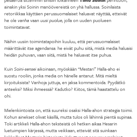
pesäeroa sittemmin sinisiin loikanneen
Timo Soinin
perintöön,
ainakin yksi Soinin manöövereistä on yhä hallussa. Soinilaista
retoriikkaa käyttäen perussuomalaiset haluavat näyttää, etteivät
he ole
vanha
vaan
uusi puolue
, jolla on uuden puolueen
toimintatavat.
Näihin uusiin toimintatapoihin kuuluu, että perussuomalaiset
määrittävät itse agendansa: he eivät puhu siitä, mistä media haluaisi
heidän puhuvan, vaan siitä, mistä he haluavat itse puhua.
Kuin
Soini-sensei
aikoinaan, myöskään “Mestari” Halla-aho ei
suostu rooliin, jonka media on hänelle antanut. Mitä mieltä
kirjoituksista? Vanhoja juttuja, en jaksa kommentoida. Pyydätkö
anteeksi? Miksi ihmeessä? Kadutko? Kiitos, tämä haastattelu on
ohi.
Mielenkiintoista on, että suureksi osaksi Halla-ahon strategia toimii.
Kohun ainekset olivat käsillä, mutta tulos oli lähinnä pientä supinaa.
Toki artikkeli Halla-ahon teksteistä oli hetken aikaa Hesarin
luetuimpien kärjessä, mutta veikkaan, etteivät sitä suinkaan
linkkailleet Mestarin historiasta järkyttyneet perussuomalaiset.