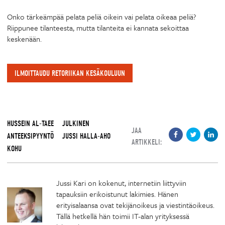
Onko tärkeämpää pelata peliä oikein vai pelata oikeaa peliä?
Riippunee tilanteesta, mutta tilanteita ei kannata sekoittaa
keskenään.
ILMOITTAUDU RETORIIKAN KESÄKOULUUN
HUSSEIN AL-TAEE
JULKINEN
JAA
ANTEEKSIPYYNTÖ
JUSSI HALLA-AHO
ARTIKKELI:
KOHU
Jussi Kari on kokenut, internetiin liittyviin
tapauksiin erikoistunut lakimies. Hänen
erityisalaansa ovat tekijänoikeus ja viestintäoikeus.
Tällä hetkellä hän toimii IT-alan yrityksessä