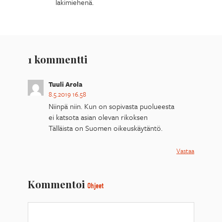
lakimiehenä.
1 kommentti
Tuuli Arola
8.5.2019 16.58
Niinpä niin. Kun on sopivasta puolueesta
ei katsota asian olevan rikoksen
Tälläista on Suomen oikeuskäytäntö.
Vastaa
Kommentoi
Ohjeet