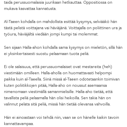
taida perussuomalaisia juurikaan hetkauttaa. Oppositiossa on
mukava kasvattaa kannatusta.
Al-Taeen kohdalla on mahdollista esittää kysymys, selviääkö hän
tästä pelistä voittajana vai häviäjänä. Voittajalla on poliittinen ura ja
työura, häviäjältä viedään jompi kumpi tai molemmat.
Sen sijaan Halla-ahon kohdalla sama kysymys on mieletön, sillä hän
ei yksinkertaisesti suostu pelaamaan tuota peliä.
Ei ole salaisuus, että perussuomalaiset ovat mestareita (heh)
viestimään omilleen. Halla-aholla on huomattavasti helpompi
paikka kuin al-Taeella. Siinä missä al-Taeen odotetaankin toimivan
kuten poliitikkojen pitää, Halla-aho on noussut asemaansa
nimenomaan viestimällä samanmielisille. Halla-aho tietää, että
tavallista peliä pelaamalla hän olisi heikoilla. Sen takia hän on
valinnut pelata sitä peliä, missä hän tietää olevansa vahvoilla.
Hän ei ainoastaan voi tehdä niin, vaan se on hänelle kaikin tavoin
kannattavampaa.