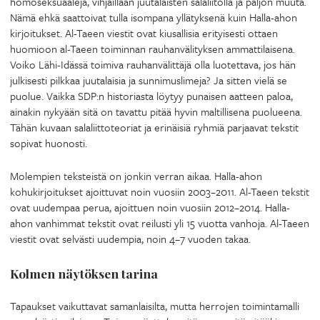
homoseksuaaleja, vihjaillaan juutalaisten salaliitolla ja paljon muuta.
Nämä ehkä saattoivat tulla isompana yllätyksenä kuin Halla-ahon
kirjoitukset. Al-Taeen viestit ovat kiusallisia erityisesti ottaen
huomioon al-Taeen toiminnan rauhanvälityksen ammattilaisena.
Voiko Lähi-Idässä toimiva rauhanvälittäjä olla luotettava, jos hän
julkisesti pilkkaa juutalaisia ja sunnimuslimeja? Ja sitten vielä se
puolue. Vaikka SDP:n historiasta löytyy punaisen aatteen paloa,
ainakin nykyään sitä on tavattu pitää hyvin maltillisena puolueena.
Tähän kuvaan salaliittoteoriat ja erinäisiä ryhmiä parjaavat tekstit
sopivat huonosti.
Molempien teksteistä on jonkin verran aikaa. Halla-ahon
kohukirjoitukset ajoittuvat noin vuosiin 2003–2011. Al-Taeen tekstit
ovat uudempaa perua, ajoittuen noin vuosiin 2012–2014. Halla-
ahon vanhimmat tekstit ovat reilusti yli 15 vuotta vanhoja. Al-Taeen
viestit ovat selvästi uudempia, noin 4–7 vuoden takaa.
Kolmen näytöksen tarina
Tapaukset vaikuttavat samanlaisilta, mutta herrojen toimintamalli