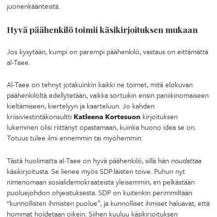
juonenkäänteistä.
Hyvä päähenkilö toimii käsikirjoituksen mukaan
Jos kysytään, kumpi on parempi päähenkilö, vastaus on eittämättä
al-Taee.
Al-Taee on tehnyt jotakuinkin kaikki ne toimet, mitä elokuvan
päähenkilöltä edellytetään, vaikka sortuikin ensin paniikinomaiseen
kieltämiseen, kiertelyyn ja kaarteluun. Jo kahden
kriisiviestintäkonsultti
Katleena Kortesuon
kirjoituksen
lukeminen olisi riittänyt opastamaan, kuinka huono idea se on.
Totuus tulee ilmi ennemmin tai myöhemmin.
Tästä huolimatta al-Taee on hyvä päähenkilö, sillä hän
noudattaa
käsikirjoitusta. Se lienee myös SDP:läisten toive. Puhun nyt
nimenomaan sosialidemokraateista yleisemmin, en pelkästään
puoluejohdon ohjeistuksesta. SDP on kuitenkin perimmiltään
“kunnollisten ihmisten puolue”, ja kunnolliset ihmiset haluavat, että
hommat hoidetaan oikein. Siihen kuuluu käsikirjoituksen