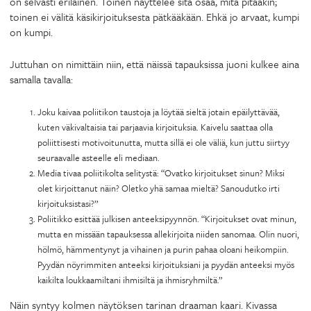
on selvästi erilainen. Toinen näyttelee sitä osaa, mitä pitääkin;
toinen ei välitä käsikirjoituksesta pätkääkään. Ehkä jo arvaat, kumpi
on kumpi.
Juttuhan on nimittäin niin, että näissä tapauksissa juoni kulkee aina
samalla tavalla:
Joku kaivaa poliitikon taustoja ja löytää sieltä jotain epäilyttävää,
kuten väkivaltaisia tai parjaavia kirjoituksia. Kaivelu saattaa olla
poliittisesti motivoitunutta, mutta sillä ei ole väliä, kun juttu siirtyy
seuraavalle asteelle eli mediaan.
Media tivaa poliitikolta selitystä: “Ovatko kirjoitukset sinun? Miksi
olet kirjoittanut näin? Oletko yhä samaa mieltä? Sanoudutko irti
kirjoituksistasi?”
Poliitikko esittää julkisen anteeksipyynnön. “Kirjoitukset ovat minun,
mutta en missään tapauksessa allekirjoita niiden sanomaa. Olin nuori,
hölmö, hämmentynyt ja vihainen ja purin pahaa oloani heikompiin.
Pyydän nöyrimmiten anteeksi kirjoituksiani ja pyydän anteeksi myös
kaikilta loukkaamiltani ihmisiltä ja ihmisryhmiltä.”
Näin syntyy kolmen näytöksen tarinan draaman kaari. Kivassa