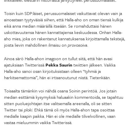
Toisin kuin SDP:läiset, perussuomalaiset vaikuttavat olevan vain ja
ainoastaan tyytyväisiä siihen, että Halla-aho on oman tiensä kulkija
eikä anna median määräillä itseään. Se romahduttaisi hänen
uskottavuutensa hänen kannattajiensa keskuudessa. Onhan Halla-
aho mies, joka on rakentanut kannatuksensa kirjoittamalla tekstejä,
joista lievin mahdollinen ilmaisu on
provosoiva
.
Ainoa särö Halla-ahon imagoon on tullut siitä, että hän avasi
ajatuksiaan Twitterissä
Pekka Saurin
twiittien jälkeen. Vaikka
Halla-aho sanoi osan kirjoituksistaan olleen “tyhmiä ja
harkitsemattomia”, hän ei irtisanoutunut niistä. Tietenkään.
Toisaalta tämänkin voi nähdä osana Soinin perintöä. Jos jotain
median esittämiä kysymyksiä haluaakin kommentoida, se tapahtuu
sitten puoluejohtajan itse valitsemalla areenalla, oli se sitten
Twitter tai
ploki
. Ehkä tämä oli myös Halla-ahon tapa osoittaa
medialle kaapin paikka. Hän ei ole medialle tilivelvollinen, vaan
vastaa mieluummin vaikka Twitterissä.