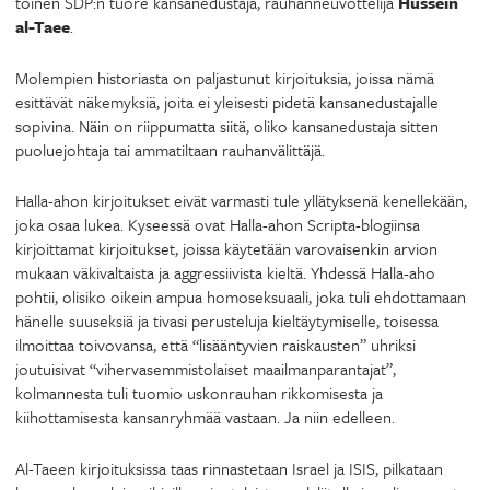
toinen SDP:n tuore kansanedustaja, rauhanneuvottelija
Hussein
al-Taee
.
Molempien historiasta on paljastunut kirjoituksia, joissa nämä
esittävät näkemyksiä, joita ei yleisesti pidetä kansanedustajalle
sopivina. Näin on riippumatta siitä, oliko kansanedustaja sitten
puoluejohtaja tai ammatiltaan rauhanvälittäjä.
Halla-ahon kirjoitukset eivät varmasti tule yllätyksenä kenellekään,
joka osaa lukea. Kyseessä ovat Halla-ahon Scripta-blogiinsa
kirjoittamat kirjoitukset, joissa käytetään varovaisenkin arvion
mukaan väkivaltaista ja aggressiivista kieltä. Yhdessä Halla-aho
pohtii, olisiko oikein ampua homoseksuaali, joka tuli ehdottamaan
hänelle suuseksiä ja tivasi perusteluja kieltäytymiselle, toisessa
ilmoittaa toivovansa, että “lisääntyvien raiskausten” uhriksi
joutuisivat “vihervasemmistolaiset maailmanparantajat”,
kolmannesta tuli tuomio uskonrauhan rikkomisesta ja
kiihottamisesta kansanryhmää vastaan. Ja niin edelleen.
Al-Taeen kirjoituksissa taas rinnastetaan Israel ja ISIS, pilkataan