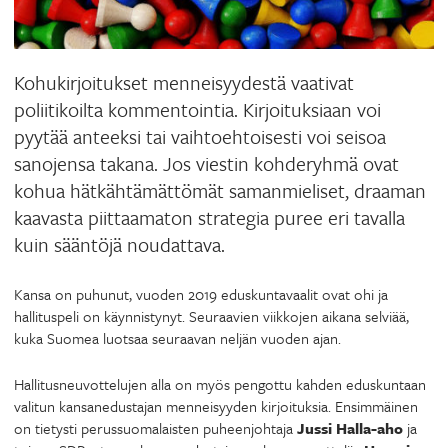
Kohukirjoitukset menneisyydestä vaativat
poliitikoilta kommentointia. Kirjoituksiaan voi
pyytää anteeksi tai vaihtoehtoisesti voi seisoa
sanojensa takana. Jos viestin kohderyhmä ovat
kohua hätkähtämättömät samanmieliset, draaman
kaavasta piittaamaton strategia puree eri tavalla
kuin sääntöjä noudattava.
Kansa on puhunut, vuoden 2019 eduskuntavaalit ovat ohi ja
hallituspeli on käynnistynyt. Seuraavien viikkojen aikana selviää,
kuka Suomea luotsaa seuraavan neljän vuoden ajan.
Hallitusneuvottelujen alla on myös pengottu kahden eduskuntaan
valitun kansanedustajan menneisyyden kirjoituksia. Ensimmäinen
on tietysti perussuomalaisten puheenjohtaja
Jussi Halla-aho
ja