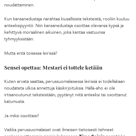
noudattaminen.
Kun kansanedustaja narahtaa kiusallisista teksteistä, rooliin kuuluu
anteeksipyyntö. Niin kansanedustaja osoittaa olevansa kypsä ja
kehittyvä moraalinen aikuinen, joka kantaa vastuunsa
tyhmyyksistään.
Mutta entä toisessa leirissä?
Sensei opettaa: Mestari ei tottele ketään
Kuten arvata saattaa, perussuomalaisessa leirissä ei todellakaan
noudateta ulkoa annettuja käsikirjoituksia. Halla-aho ei ole
irtisanoutunut teksteistään, pyytänyt niitä anteeksi tai osoittanut
katumusta.
Ja miksi osoittaisi?
Vaikka perussuomalaiset ovat ilmeisen tietoisesti tehneet