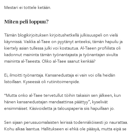
Mestari ei tottele ketään.
Miten peli loppuu?
Tämän blogikirjoituksen kirjoitushetkellä julkisuuspeli on vielä
käynnissä. Vaikka al-Taee on pyytänyt anteeksi, tämän hapuilu ja
kiertely asian tullessa julki voi kostautua. Al-Taeen profiilista oli
kadonnut maininta tämän työnantajasta ja työnantajan sivulta
maininta al-Taeesta. Oliko al-Taee saanut kenkää?
Ei, ilmoitti työnantaja. Kansanedustaja ei vain voi olla heidän
listoillaan. Kyseessä oli rutiinitoimenpide.
“Mutta onko al-Taee tervetullut töihin takaisin sen jälkeen, kun
hänen kansanedustajan mandaattinsa päättyy”, kyselivät
ensimmäiset. Käsivoidetta ja talouspaperia siis hapuillaan jo.
Sen sijaan perussuomalaisten leirissä todennäköisesti jo naurattaa.
Kohu alkaa laantua. Hallitukseen ei ehkä ole pääsyä, mutta eipä se