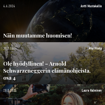
4.6.2024
Antti Mustakallio
Näin muutamme huomisen!
30.5.2024
Aku Visala
Ole hyödyllinen! – Arnold
Schwarzeneggerin elämänohjeista,
osa 4
28.5.2024
Laura Halminen