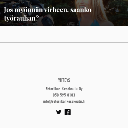
Jos myönnän virheen, saanko
työrauhan?
YHTEYS
Retoriikan Kesäkoulu Oy
050 595 8183
info@retoriikankesakoulu.fi