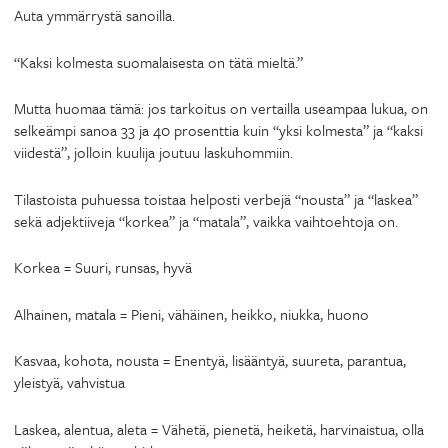
Auta ymmärrystä sanoilla.
“Kaksi kolmesta suomalaisesta on tätä mieltä.”
Mutta huomaa tämä: jos tarkoitus on vertailla useampaa lukua, on
selkeämpi sanoa 33 ja 40 prosenttia kuin “yksi kolmesta” ja “kaksi
viidestä”, jolloin kuulija joutuu laskuhommiin.
Tilastoista puhuessa toistaa helposti verbejä “nousta” ja “laskea”
sekä adjektiiveja “korkea” ja “matala”, vaikka vaihtoehtoja on.
Korkea = Suuri, runsas, hyvä
Alhainen, matala = Pieni, vähäinen, heikko, niukka, huono
Kasvaa, kohota, nousta = Enentyä, lisääntyä, suureta, parantua,
yleistyä, vahvistua
Laskea, alentua, aleta = Vähetä, pienetä, heiketä, harvinaistua, olla