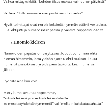
Vaihda mittayksikköä. ”Lehden tilaus maksaa vain euron päivässä.”
Vertaile. ”Tällä summalla saisi puolikkaan Hornetin.”
Hyvät toimittajat ovat neroja keksimään ymmärrettäviä vertauksia.
Lue lehtijuttuja numerolinssit päässä ja varasta reippaasti ideoita.
Huomio kieleen
Numeroiden papatus on väsyttävää. Joudut puhumaan ehkä
hieman hitaammin, jotta yleisön ajattelu ehtii mukaan. Lausu
numerot painokkaasti ja pidä pieni tauko tärkeän numeron
jälkeen.
Pyöristä aina kun voit.
Mieti, kumpi avautuu nopeammin,
“satayhdeksänkymmentäyhdeksäntuhatta
kolmesataayhdeksänkymmentä” vai “melkein kaksisataatuhatta.”