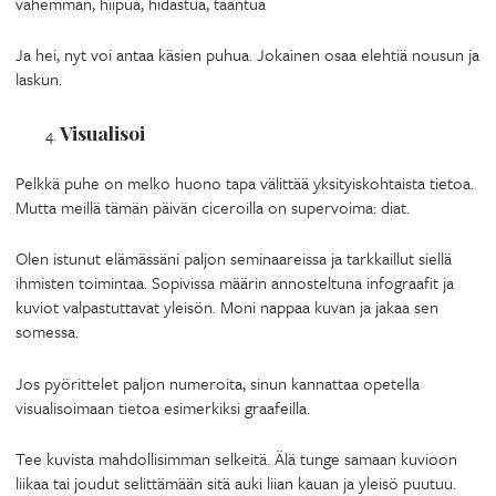
vähemmän, hiipua, hidastua, taantua
Ja hei, nyt voi antaa käsien puhua. Jokainen osaa elehtiä nousun ja
laskun.
Visualisoi
Pelkkä puhe on melko huono tapa välittää yksityiskohtaista tietoa.
Mutta meillä tämän päivän ciceroilla on supervoima: diat.
Olen istunut elämässäni paljon seminaareissa ja tarkkaillut siellä
ihmisten toimintaa. Sopivissa määrin annosteltuna infograafit ja
kuviot valpastuttavat yleisön. Moni nappaa kuvan ja jakaa sen
somessa.
Jos pyörittelet paljon numeroita, sinun kannattaa opetella
visualisoimaan tietoa esimerkiksi graafeilla.
Tee kuvista mahdollisimman selkeitä. Älä tunge samaan kuvioon
liikaa tai joudut selittämään sitä auki liian kauan ja yleisö puutuu.