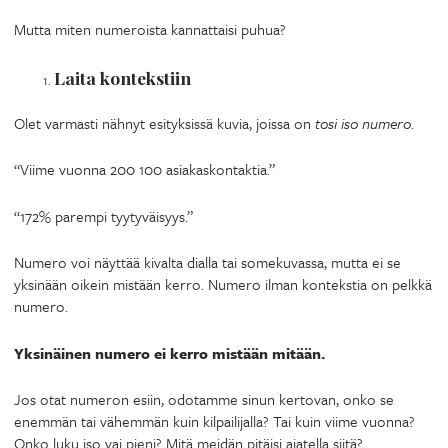
Mutta miten numeroista kannattaisi puhua?
Laita kontekstiin
Olet varmasti nähnyt esityksissä kuvia, joissa on
tosi iso numero
.
“Viime vuonna 200 100 asiakaskontaktia.”
“172% parempi tyytyväisyys.”
Numero voi näyttää kivalta dialla tai somekuvassa, mutta ei se
yksinään oikein mistään kerro. Numero ilman kontekstia on pelkkä
numero.
Yksinäinen numero ei kerro mistään mitään.
Jos otat numeron esiin, odotamme sinun kertovan, onko se
enemmän tai vähemmän kuin kilpailijalla? Tai kuin viime vuonna?
Onko luku iso vai pieni? Mitä meidän pitäisi ajatella siitä?