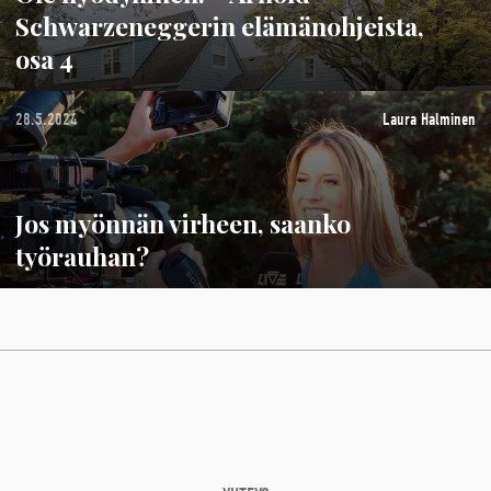
Schwarzeneggerin elämänohjeista,
osa 4
28.5.2024
Laura Halminen
Jos myönnän virheen, saanko
työrauhan?