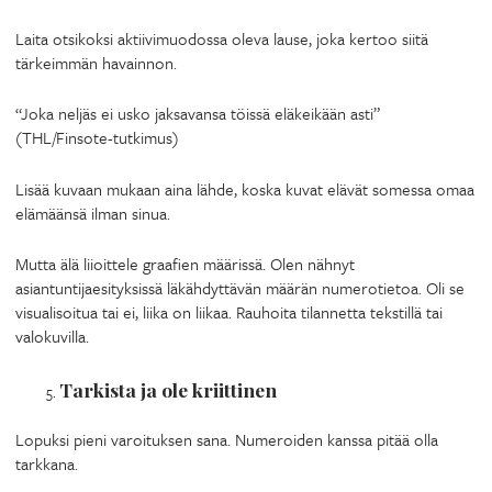
Laita otsikoksi aktiivimuodossa oleva lause, joka kertoo siitä
tärkeimmän havainnon.
“Joka neljäs ei usko jaksavansa töissä eläkeikään asti”
(THL/Finsote-tutkimus)
Lisää kuvaan mukaan aina lähde, koska kuvat elävät somessa omaa
elämäänsä ilman sinua.
Mutta älä liioittele graafien määrissä. Olen nähnyt
asiantuntijaesityksissä läkähdyttävän määrän numerotietoa. Oli se
visualisoitua tai ei, liika on liikaa. Rauhoita tilannetta tekstillä tai
valokuvilla.
Tarkista ja ole kriittinen
Lopuksi pieni varoituksen sana. Numeroiden kanssa pitää olla
tarkkana.