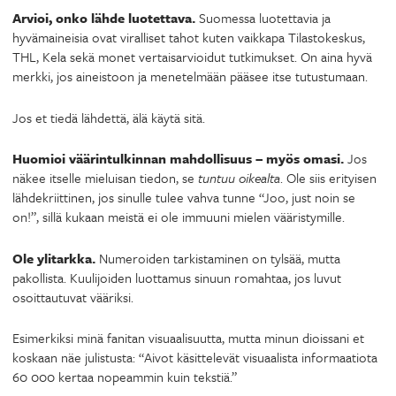
Arvioi, onko lähde luotettava.
Suomessa luotettavia ja
hyvämaineisia ovat viralliset tahot kuten vaikkapa Tilastokeskus,
THL, Kela sekä monet vertaisarvioidut tutkimukset. On aina hyvä
merkki, jos aineistoon ja menetelmään pääsee itse tutustumaan.
Jos et tiedä lähdettä, älä käytä sitä.
Huomioi väärintulkinnan mahdollisuus – myös omasi.
Jos
näkee itselle mieluisan tiedon, se
tuntuu oikealta
. Ole siis erityisen
lähdekriittinen, jos sinulle tulee vahva tunne “Joo, just noin se
on!”, sillä kukaan meistä ei ole immuuni mielen vääristymille.
Ole ylitarkka.
Numeroiden tarkistaminen on tylsää, mutta
pakollista. Kuulijoiden luottamus sinuun romahtaa, jos luvut
osoittautuvat vääriksi.
Esimerkiksi minä fanitan visuaalisuutta, mutta minun dioissani et
koskaan näe julistusta: “Aivot käsittelevät visuaalista informaatiota
60 000 kertaa nopeammin kuin tekstiä.”