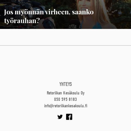
Jos myönnän virheen, saanko
työrauhan?
YHTEYS
Retoriikan Kesäkoulu Oy
050 595 8183
info@retoriikankesakoulu.fi