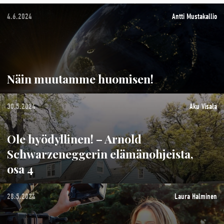
4.6.2024
Antti Mustakallio
Näin muutamme huomisen!
30.5.2024
Aku Visala
Ole hyödyllinen! – Arnold
Schwarzeneggerin elämänohjeista,
osa 4
28.5.2024
Laura Halminen