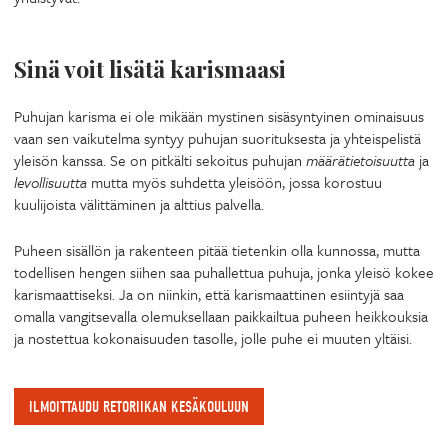
Sinä voit lisätä karismaasi
Puhujan karisma ei ole mikään mystinen sisäsyntyinen ominaisuus
vaan sen vaikutelma syntyy puhujan suorituksesta ja yhteispelistä
yleisön kanssa. Se on pitkälti sekoitus puhujan
määrätietoisuutta
ja
levollisuutta
mutta myös suhdetta yleisöön, jossa korostuu
kuulijoista välittäminen ja alttius palvella.
Puheen sisällön ja rakenteen pitää tietenkin olla kunnossa, mutta
todellisen hengen siihen saa puhallettua puhuja, jonka yleisö kokee
karismaattiseksi. Ja on niinkin, että karismaattinen esiintyjä saa
omalla vangitsevalla olemuksellaan paikkailtua puheen heikkouksia
ja nostettua kokonaisuuden tasolle, jolle puhe ei muuten yltäisi.
ILMOITTAUDU RETORIIKAN KESÄKOULUUN