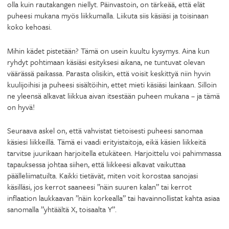
olla kuin rautakangen niellyt. Päinvastoin, on tärkeää, että elät
puheesi mukana myös liikkumalla. Liikuta siis käsiäsi ja toisinaan
koko kehoasi.
Mihin kädet pistetään? Tämä on usein kuultu kysymys. Aina kun
ryhdyt pohtimaan käsiäsi esityksesi aikana, ne tuntuvat olevan
väärässä paikassa. Parasta olisikin, että voisit keskittyä niin hyvin
kuulijoihisi ja puheesi sisältöihin, ettet mieti käsiäsi lainkaan. Silloin
ne yleensä alkavat liikkua aivan itsestään puheen mukana – ja tämä
on hyvä!
Seuraava askel on, että vahvistat tietoisesti puheesi sanomaa
käsiesi liikkeillä. Tämä ei vaadi erityistaitoja, eikä käsien liikkeitä
tarvitse juurikaan harjoitella etukäteen. Harjoittelu voi pahimmassa
tapauksessa johtaa siihen, että liikkeesi alkavat vaikuttaa
päälleliimatuilta. Kaikki tietävät, miten voit korostaa sanojasi
käsilläsi, jos kerrot saaneesi ”näin suuren kalan” tai kerrot
inflaation laukkaavan ”näin korkealla” tai havainnollistat kahta asiaa
sanomalla ”yhtäältä X, toisaalta Y”.