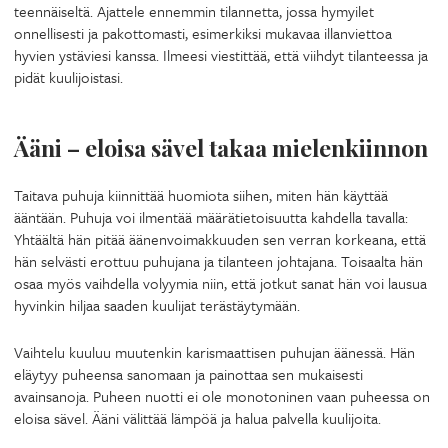
teennäiseltä. Ajattele ennemmin tilannetta, jossa hymyilet
onnellisesti ja pakottomasti, esimerkiksi mukavaa illanviettoa
hyvien ystäviesi kanssa. Ilmeesi viestittää, että viihdyt tilanteessa ja
pidät kuulijoistasi.
Ääni – eloisa sävel takaa mielenkiinnon
Taitava puhuja kiinnittää huomiota siihen, miten hän käyttää
ääntään. Puhuja voi ilmentää määrätietoisuutta kahdella tavalla:
Yhtäältä hän pitää äänenvoimakkuuden sen verran korkeana, että
hän selvästi erottuu puhujana ja tilanteen johtajana. Toisaalta hän
osaa myös vaihdella volyymia niin, että jotkut sanat hän voi lausua
hyvinkin hiljaa saaden kuulijat terästäytymään.
Vaihtelu kuuluu muutenkin karismaattisen puhujan äänessä. Hän
eläytyy puheensa sanomaan ja painottaa sen mukaisesti
avainsanoja. Puheen nuotti ei ole monotoninen vaan puheessa on
eloisa sävel. Ääni välittää lämpöä ja halua palvella kuulijoita.