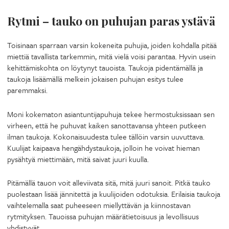
Rytmi – tauko on puhujan paras ystävä
Toisinaan sparraan varsin kokeneita puhujia, joiden kohdalla pitää
miettiä tavallista tarkemmin, mitä vielä voisi parantaa. Hyvin usein
kehittämiskohta on löytynyt tauoista. Taukoja pidentämällä ja
taukoja lisäämällä melkein jokaisen puhujan esitys tulee
paremmaksi.
Moni kokematon asiantuntijapuhuja tekee hermostuksissaan sen
virheen, että he puhuvat kaiken sanottavansa yhteen putkeen
ilman taukoja. Kokonaisuudesta tulee tällöin varsin uuvuttava.
Kuulijat kaipaava hengähdystaukoja, jolloin he voivat hieman
pysähtyä miettimään, mitä saivat juuri kuulla.
Pitämällä tauon voit alleviivata sitä, mitä juuri sanoit. Pitkä tauko
puolestaan lisää jännitettä ja kuulijoiden odotuksia. Erilaisia taukoja
vaihtelemalla saat puheeseen miellyttävän ja kiinnostavan
rytmityksen. Tauoissa puhujan määrätietoisuus ja levollisuus
yhdistyvät.