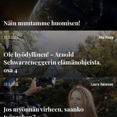
Näin muutamme huomisen!
30.5.2024
Aku Visala
Ole hyödyllinen! – Arnold
Schwarzeneggerin elämänohjeista,
osa 4
28.5.2024
Laura Halminen
Jos myönnän virheen, saanko
työrauhan?