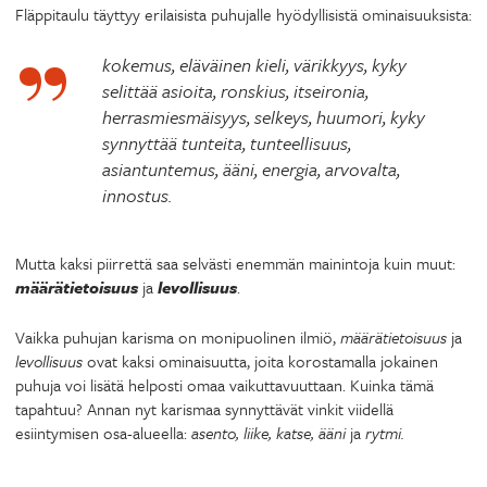
Fläppitaulu täyttyy erilaisista puhujalle hyödyllisistä ominaisuuksista:
kokemus, eläväinen kieli, värikkyys, kyky
selittää asioita, ronskius, itseironia,
herrasmiesmäisyys, selkeys, huumori, kyky
synnyttää tunteita, tunteellisuus,
asiantuntemus, ääni, energia, arvovalta,
innostus.
Mutta kaksi piirrettä saa selvästi enemmän mainintoja kuin muut:
määrätietoisuus
ja
levollisuus
.
Vaikka puhujan karisma on monipuolinen ilmiö,
määrätietoisuus
ja
levollisuus
ovat kaksi ominaisuutta, joita korostamalla jokainen
puhuja voi lisätä helposti omaa vaikuttavuuttaan. Kuinka tämä
tapahtuu? Annan nyt karismaa synnyttävät vinkit viidellä
esiintymisen osa-alueella:
asento, liike, katse, ääni
ja
rytmi.