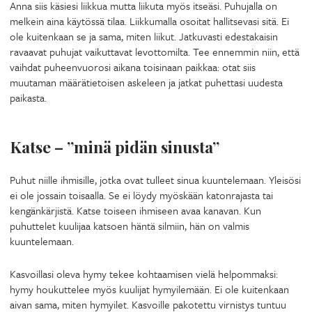
Anna siis käsiesi liikkua mutta liikuta myös itseäsi. Puhujalla on
melkein aina käytössä tilaa. Liikkumalla osoitat hallitsevasi sitä. Ei
ole kuitenkaan se ja sama, miten liikut. Jatkuvasti edestakaisin
ravaavat puhujat vaikuttavat levottomilta. Tee ennemmin niin, että
vaihdat puheenvuorosi aikana toisinaan paikkaa: otat siis
muutaman määrätietoisen askeleen ja jatkat puhettasi uudesta
paikasta.
Katse – ”minä pidän sinusta”
Puhut niille ihmisille, jotka ovat tulleet sinua kuuntelemaan. Yleisösi
ei ole jossain toisaalla. Se ei löydy myöskään katonrajasta tai
kengänkärjistä. Katse toiseen ihmiseen avaa kanavan. Kun
puhuttelet kuulijaa katsoen häntä silmiin, hän on valmis
kuuntelemaan.
Kasvoillasi oleva hymy tekee kohtaamisen vielä helpommaksi:
hymy houkuttelee myös kuulijat hymyilemään. Ei ole kuitenkaan
aivan sama, miten hymyilet. Kasvoille pakotettu virnistys tuntuu