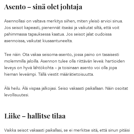
Asento – sinä olet johtaja
Asennollasi on valtava merkitys siihen, miten yleisö arvioi sinua.
Jos seisot kapeasti, pienennät itseäsi ja vaikutat siltä, että voit
pahimmassa tapauksessa kaatua. Jos seisot jalat oudoissa
asennoissa, vaikutat kiusaantuneelta.
Tee näin: Ota vakaa seisoma-asento, jossa paino on tasaisesti
molemmilla jaloilla. Asennon tulee olla riittävän leveä: hartioiden
leveys on hyvä lähtökohta – ja toisinaan asento voi olla jopa
hieman leveämpi. Tällä viestit määrätietoisuutta.
Älä heilu. Älä vispaa jalkojasi. Seiso vakaasti paikallaan. Näin osoitat
levollisuutesi.
Liike – hallitse tilaa
Vaikka seisot vakaasti paikallasi, se ei merkitse sitä, että sinun pitäisi