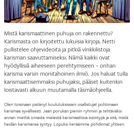
Mistä karismaattinen puhuja on rakennettu?
Karismasta on kirjoitettu lukuisia kirjoja. Netti
pullistelee ohjevideoita ja pitkiä vinkkilistoja
karisman saavuttamiseksi. Nämä kaikki ovat
hyödyllisiä aiheeseen perehtymiseen – onhan
karisma varsin monitahoinen ilmiö. Jos haluat tulla
karismaattisemmaksi puhujaksi, pääset kuitenkin
loistavasti alkuun muutamalla täsmäohjeella.
Olen toisinaan pistänyt koulutuksissani osallistujat pohtimaan
karismaa syvällisesti. Jaan porukan pieniin ryhmiin ja tehtäväksi
annan miettiä omasta mielestä karismaattisia esiintyjiä ja sitä, mistä
heidän karismansa syntyy. Lopuksi keräämme pohdinnat yhteen.