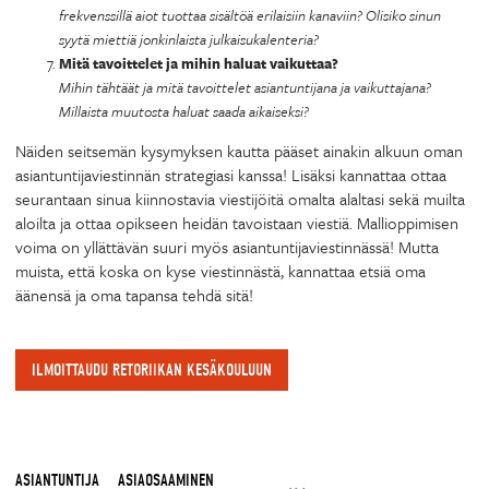
frekvenssillä aiot tuottaa sisältöä erilaisiin kanaviin? Olisiko sinun
syytä miettiä jonkinlaista julkaisukalenteria?
Mitä tavoittelet ja mihin haluat vaikuttaa?
Mihin tähtäät ja mitä tavoittelet asiantuntijana ja vaikuttajana?
Millaista muutosta haluat saada aikaiseksi?
Näiden seitsemän kysymyksen kautta pääset ainakin alkuun oman
asiantuntijaviestinnän strategiasi kanssa! Lisäksi kannattaa ottaa
seurantaan sinua kiinnostavia viestijöitä omalta alaltasi sekä muilta
aloilta ja ottaa opikseen heidän tavoistaan viestiä. Mallioppimisen
voima on yllättävän suuri myös asiantuntijaviestinnässä! Mutta
muista, että koska on kyse viestinnästä, kannattaa etsiä oma
äänensä ja oma tapansa tehdä sitä!
ILMOITTAUDU RETORIIKAN KESÄKOULUUN
ASIANTUNTIJA
ASIAOSAAMINEN