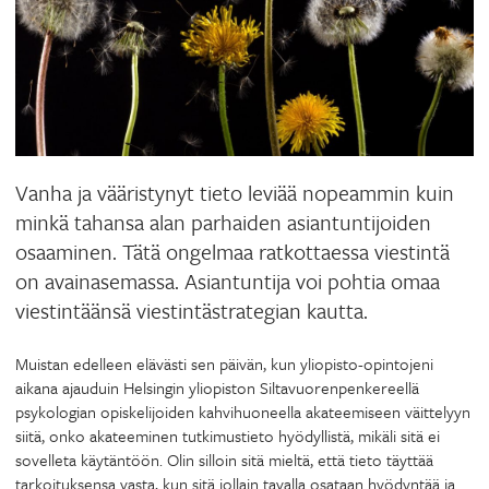
Vanha ja vääristynyt tieto leviää nopeammin kuin
minkä tahansa alan parhaiden asiantuntijoiden
osaaminen. Tätä ongelmaa ratkottaessa viestintä
on avainasemassa. Asiantuntija voi pohtia omaa
viestintäänsä viestintästrategian kautta.
Muistan edelleen elävästi sen päivän, kun yliopisto-opintojeni
aikana ajauduin Helsingin yliopiston Siltavuorenpenkereellä
psykologian opiskelijoiden kahvihuoneella akateemiseen väittelyyn
siitä, onko akateeminen tutkimustieto hyödyllistä, mikäli sitä ei
sovelleta käytäntöön. Olin silloin sitä mieltä, että tieto täyttää
tarkoituksensa vasta, kun sitä jollain tavalla osataan hyödyntää ja