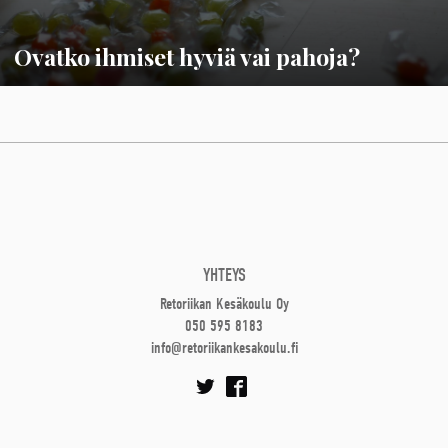
Ovatko ihmiset hyviä vai pahoja?
YHTEYS
Retoriikan Kesäkoulu Oy
050 595 8183
info@retoriikankesakoulu.fi