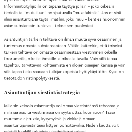
Informaatiotyhjiöillä on tapana täyttyä jollain – joko oikealla
tiedolla tai ”mutuiluun” pohjautuvalla ”mukafaktalla”. Jos et sinä
alasi asiantuntijana täytä ilmatilaa, joku muu – kenties huonommin
asian substanssin tunteva – tekee sen puolestasi.
Asiantuntijan tärkein tehtävä on ilman muuta syvä osaaminen ja
tuntemus omasta substanssistaan. Väitän kuitenkin, että toiseksi
tärkein tehtävä on omasta osaamisestaan viestiminen oikeilla
foorumeilla, oikeille ihmisille ja oikealla tavalla. Vain sillä tapaa
tapahtuu tarvittavaa kohtaamista eri alojen osaajien kanssa ja vain
sillä tapaa tieto saadaan tutkijankopeista hyötykäyttöön. Kyse on
tietotaidon ristiinpölytyksestä.
Asiantuntijan viestintästrategia
Millaisin keinoin asiantuntija voi omaa viestintäänsä tehostaa ja
millaisia asioita viestinnässä on syytä ottaa huomioon? Tässä
muutamia ajatuksia, kysymyksiä ja vinkkejä omaan
asiantuntijaviestintääsi liittyen pohdittavaksi. Niiden kautta voit
miettiä henkilökohtaista viestintästrategiaasi.