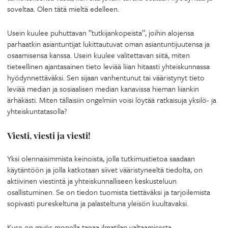
soveltaa. Olen tätä mieltä edelleen.
Usein kuulee puhuttavan ”tutkijankopeista”, joihin alojensa
parhaatkin asiantuntijat lukittautuvat oman asiantuntijuutensa ja
osaamisensa kanssa. Usein kuulee valitettavan siitä, miten
tieteellinen ajantasainen tieto leviää liian hitaasti yhteiskunnassa
hyödynnettäväksi. Sen sijaan vanhentunut tai vääristynyt tieto
leviää median ja sosiaalisen median kanavissa hieman liiankin
ärhäkästi. Miten tällaisiin ongelmiin voisi löytää ratkaisuja yksilö- ja
yhteiskuntatasolla?
Viesti, viesti ja viesti!
Yksi olennaisimmista keinoista, jolla tutkimustietoa saadaan
käytäntöön ja jolla katkotaan siivet vääristyneeltä tiedolta, on
aktiivinen viestintä ja yhteiskunnalliseen keskusteluun
osallistuminen. Se on tiedon tuomista tiettäväksi ja tarjoilemista
sopivasti pureskeltuna ja palasteltuna yleisön kuultavaksi.
Kyse on myös monella tapaa ilmatilan valtaamisesta.