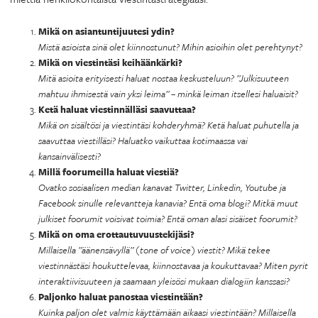
Mikä on asiantuntijuutesi ydin?
Mistä asioista sinä olet kiinnostunut? Mihin asioihin olet perehtynyt?
Mikä on viestintäsi keihäänkärki?
Mitä asioita erityisesti haluat nostaa keskusteluun? ”Julkisuuteen
mahtuu ihmisestä vain yksi leima” – minkä leiman itsellesi haluaisit?
Ketä haluat viestinnälläsi saavuttaa?
Mikä on sisältösi ja viestintäsi kohderyhmä? Ketä haluat puhutella ja
saavuttaa viestilläsi? Haluatko vaikuttaa kotimaassa vai
kansainvälisesti?
Millä foorumeilla haluat viestiä?
Ovatko sosiaalisen median kanavat Twitter, Linkedin, Youtube ja
Facebook sinulle relevantteja kanavia? Entä oma blogi? Mitkä muut
julkiset foorumit voisivat toimia? Entä oman alasi sisäiset foorumit?
Mikä on oma erottautuvuustekijäsi?
Millaisella ”äänensävyllä” (tone of voice) viestit? Mikä tekee
viestinnästäsi houkuttelevaa, kiinnostavaa ja koukuttavaa? Miten pyrit
interaktiivisuuteen ja saamaan yleisösi mukaan dialogiin kanssasi?
Paljonko haluat panostaa viestintään?
Kuinka paljon olet valmis käyttämään aikaasi viestintään? Millaisella