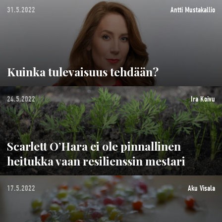
31.5.2022
Antti Mustakallio
Kuinka tulevaisuus tehdään?
24.5.2022
Ira Koivu
Scarlett O’Hara ei ole pinnallinen
heitukka vaan resilienssin mestari
17.5.2022
Aku Visala