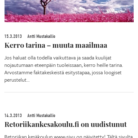
15.3.2013
Antti Mustakallio
Kerro tarina – muuta maailmaa
Jos haluat olla todella vaikuttava ja saada kuulijat
nojautumaan eteenpäin tuoleissaan, kerro heille tarina.
Arvostamme faktakeskeistä esitystapaa, jossa loogiset
perustelut…
14.3.2013
Antti Mustakallio
Retoriikankesakoulu.fi on uudistunut
Retoriikan kesäkoulun www-sivu on päivitetty! Tältä sivulta