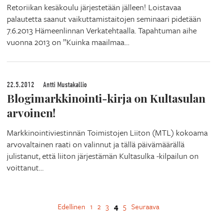
Retoriikan kesäkoulu järjestetään jälleen! Loistavaa
palautetta saanut vaikuttamistaitojen seminaari pidetään
7.6.2013 Hämeenlinnan Verkatehtaalla. Tapahtuman aihe
vuonna 2013 on ”Kuinka maailmaa…
22.5.2012
Antti Mustakallio
Blogimarkkinointi-kirja on Kultasulan
arvoinen!
Markkinointiviestinnän Toimistojen Liiton (MTL) kokoama
arvovaltainen raati on valinnut ja tällä päivämäärällä
julistanut, että liiton järjestämän Kultasulka -kilpailun on
voittanut…
Edellinen
1
2
3
4
5
Seuraava