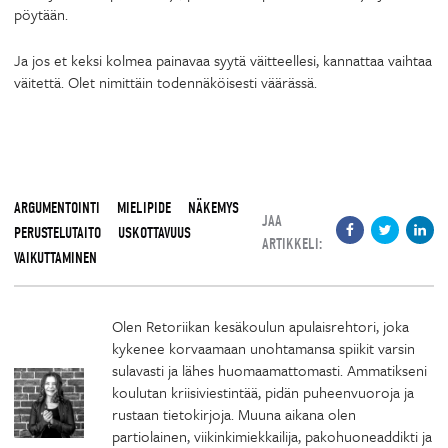
pöytään.
Ja jos et keksi kolmea painavaa syytä väitteellesi, kannattaa vaihtaa
väitettä. Olet nimittäin todennäköisesti väärässä.
ARGUMENTOINTI
MIELIPIDE
NÄKEMYS
JAA
PERUSTELUTAITO
USKOTTAVUUS
ARTIKKELI:
VAIKUTTAMINEN
Olen Retoriikan kesäkoulun apulaisrehtori, joka
kykenee korvaamaan unohtamansa spiikit varsin
sulavasti ja lähes huomaamattomasti. Ammatikseni
koulutan kriisiviestintää, pidän puheenvuoroja ja
rustaan tietokirjoja. Muuna aikana olen
partiolainen, viikinkimiekkailija, pakohuoneaddikti ja