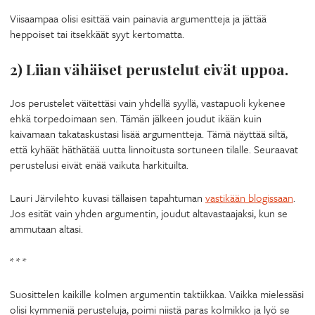
Viisaampaa olisi esittää vain painavia argumentteja ja jättää
heppoiset tai itsekkäät syyt kertomatta.
2) Liian vähäiset perustelut eivät uppoa.
Jos perustelet väitettäsi vain yhdellä syyllä, vastapuoli kykenee
ehkä torpedoimaan sen. Tämän jälkeen joudut ikään kuin
kaivamaan takataskustasi lisää argumentteja. Tämä näyttää siltä,
että kyhäät häthätää uutta linnoitusta sortuneen tilalle. Seuraavat
perustelusi eivät enää vaikuta harkituilta.
Lauri Järvilehto kuvasi tällaisen tapahtuman
vastikään blogissaan
.
Jos esität vain yhden argumentin, joudut altavastaajaksi, kun se
ammutaan altasi.
* * *
Suosittelen kaikille kolmen argumentin taktiikkaa. Vaikka mielessäsi
olisi kymmeniä perusteluja, poimi niistä paras kolmikko ja lyö se