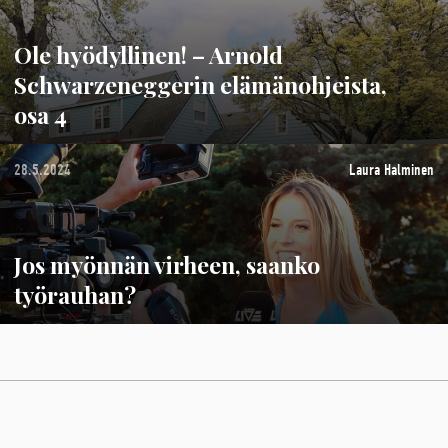
Ole hyödyllinen! – Arnold
Schwarzeneggerin elämänohjeista,
osa 4
28.5.2024
Laura Halminen
Jos myönnän virheen, saanko
työrauhan?