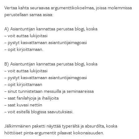
Vertaa kahta seuraavaa argumenttikokoelmaa, joissa molemmissa
perustellaan samaa asiaa:
A) Asiantuntijan kannattaa perustaa blogi, koska
– voit auttaa lukijoitasi
– pystyt kasvattamaan asiantuntijaimagoasi
– opit kirjoittamaan.
B) Asiantuntijan kannattaa perustaa blogi, koska
– voit auttaa lukijoitasi
– pystyt kasvattamaan asiantuntijaimagoasi
– opit kirjoittamaan
– sinut tunnistetaan messuilla ja seminaareissa
– saat fanilahjoja ja ihailijoita
– saat kuvasi nettiin
– voit esitellä blogissa saavutuksiasi.
Jälkimmäinen paketti näyttää typerältä ja absurdilta, koska
höttöiset pinta-argumentit pilaavat kokonaisuuden.