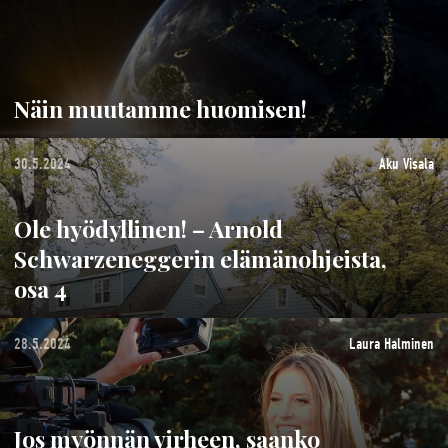
Näin muutamme huomisen!
30.5.2024
Aku Visala
Ole hyödyllinen! – Arnold
Schwarzeneggerin elämänohjeista,
osa 4
28.5.2024
Laura Halminen
Jos myönnän virheen, saanko