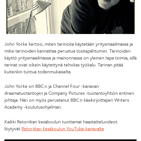
John Yorke kertoo, miten tarinoita käytetään yritysmaailmassa ja
miksi tarinoiden kannattaa perustua tositapahtumiin. Tarinoiden
käyttö yritysmaailmassa ja mainonnassa on yleinen tapa toimia, sillä
tarinat ovat oikein käytettynä tehokas työkalu. Tarinan pitää
kuitenkin tuntua todenmukaiselta.
John Yorke on BBC:n ja Channel Four -kanavan
draamatuotantojen ja Company Pictures -tuotantoyhtiön entinen
johtaja. Hän on myös perustanut BBC:n käsikirjoittajien Writers
Academy -koulutusohjelman.
Kaikki Retoriikan kesäkoulun tuottamat haastatteluvideot
löytyvät
Retoriikan kesäkoulun YouTube-kanavalta
.