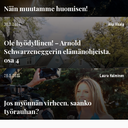
Näin muutamme huomisen!
30.5.2024
Aku Visala
Ole hyödyllinen! – Arnold
Schwarzeneggerin elämänohjeista,
osa 4
28.5.2024
Laura Halminen
Jos myönnän virheen, saanko
työrauhan?