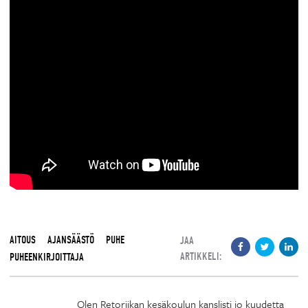
AITOUS
AJANSÄÄSTÖ
PUHE
JAA
ARTIKKELI:
PUHEENKIRJOITTAJA
Olen Retoriikan kesäkoulun kanslisti jo kuudetta