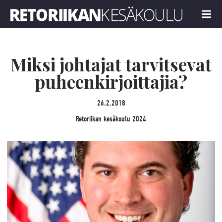
Retoriikan kesäkoulu 2024
MENU
Miksi johtajat tarvitsevat
puheenkirjoittajia?
26.2.2018
Retoriikan kesäkoulu 2024