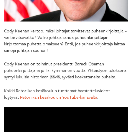
Cody Keenan kertoo, miksi johtajat tarvitsevat puheenkirjoittajia –
vai tarvitsevatko? Voiko johtaja sanoa puheenkirjoittajan
kirjoittamaa puhetta omakseen? Entä, jos puheenkirjoittaja laittaa
sanoja johtajan suuhun?
Cody Keenan on toiminut presidentti Barack Obaman
puheenkirjoittajana jo liki kymmenen vuotta. Yhteistyön tuloksena
syntyi lukuisia historiaan jääviä, syvästi koskettaneita puheita.
Kaikki Retoriikan kesäkoulun tuottamat haastatteluvideot
löytyvät
Retoriikan kesäkoulun YouTube-kanavalta
.