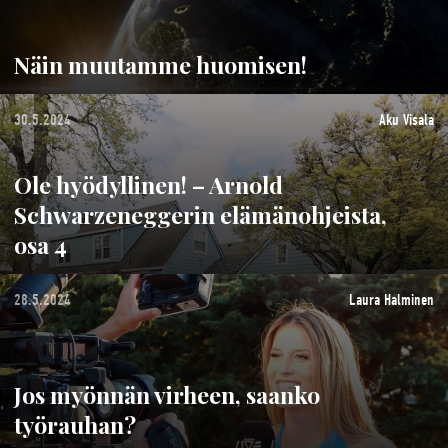
Näin muutamme huomisen!
30.5.2024
Aku Visala
Ole hyödyllinen! – Arnold
Schwarzeneggerin elämänohjeista,
osa 4
28.5.2024
Laura Halminen
Jos myönnän virheen, saanko
työrauhan?