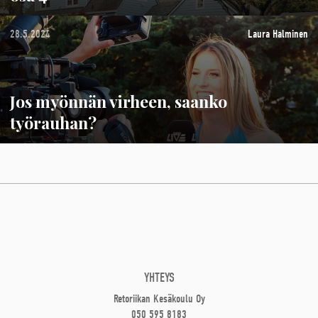
28.5.2024
Laura Halminen
Jos myönnän virheen, saanko
työrauhan?
YHTEYS
Retoriikan Kesäkoulu Oy
050 595 8183