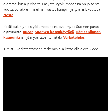
olemme iloisia ja ylpeitä. Pääyhteistyökumppanina on jo toista
vuotta peräkkäin maailman vastuullisimpiin yrityksiin lukeutuva
Neste
.
Kesäkoulun yhteistyökumppaneina ovat myös Suomen paras
digitoimisto
Aucor
,
Suomen kasvukäytävä
,
Hämeenlinnan
kaupunki
ja nyt myös tapahtumatalo
Verkatehdas
.
Tutustu Verkatehtaaseen tarkemmin ja katso alla oleva video: