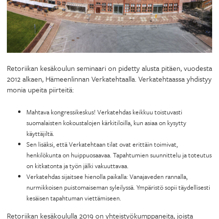
Retoriikan kesäkoulun seminaari on pidetty alusta pitäen, vuodesta
2012 alkaen, Hämeenlinnan Verkatehtaalla. Verkatehtaassa yhdistyy
monia upeita piirteitä:
Mahtava kongressikeskus! Verkatehdas keikkuu toistuvasti
suomalaisten kokoustalojen kärkitiloilla, kun asiaa on kysytty
käyttäjiltä.
Sen lisäksi, että Verkatehtaan tilat ovat erittäin toimivat,
henkilökunta on huippuosaavaa. Tapahtumien suunnittelu ja toteutus
on kitkatonta ja työn jälki vakuuttavaa.
Verkatehdas sijaitsee hienolla paikalla: Vanajaveden rannalla,
nurmikkoisen puistomaiseman syleilyssä. Ympäristö sopii täydellisesti
kesäisen tapahtuman viettämiseen.
Retoriikan kesäkoululla 2019 on yhteistyökumppaneita, joista