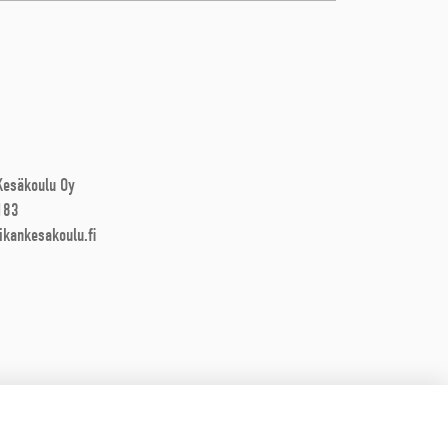
 Kesäkoulu Oy
183
ikankesakoulu.fi