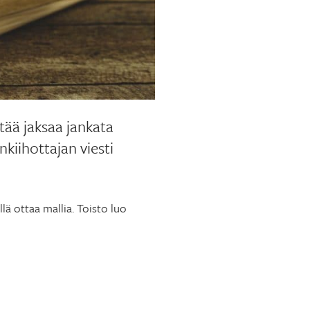
tää jaksaa jankata
nkiihottajan viesti
lä ottaa mallia. Toisto luo