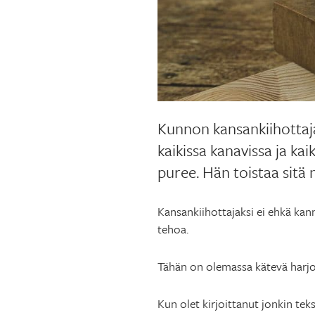
Kunnon kansankiihottaja
kaikissa kanavissa ja kai
puree. Hän toistaa sitä 
Kansankiihottajaksi ei ehkä kann
tehoa.
Tähän on olemassa kätevä harjo
Kun olet kirjoittanut jonkin teksti