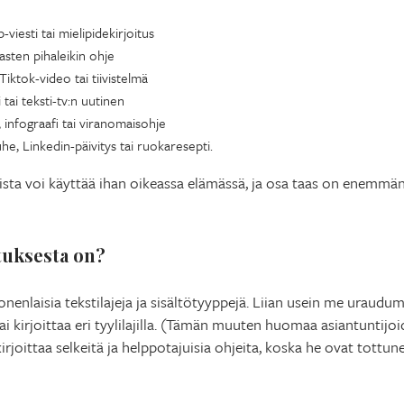
-viesti tai mielipidekirjoitus
 lasten pihaleikin ohje
iktok-video tai tiivistelmä
 tai teksti-tv:n uutinen
infograafi tai viranomaisohje
he, Linkedin-päivitys tai ruokaresepti.
sta voi käyttää ihan oikeassa elämässä, ja osa taas on enemmänki
ituksesta on?
nlaisia tekstilajeja ja sisältötyyppejä. Liian usein me uraudumme
 kirjoittaa eri tyylilajilla. (Tämän muuten huomaa asiantuntijo
irjoittaa selkeitä ja helppotajuisia ohjeita, koska he ovat tottu