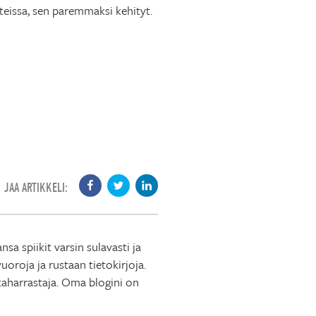
teissa, sen paremmaksi kehityt.
JAA ARTIKKELI:
 spiikit varsin sulavasti ja
roja ja rustaan tietokirjoja.
ikaharrastaja. Oma blogini on