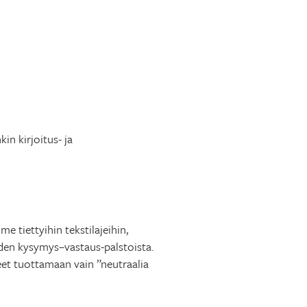
n kirjoitus- ja
 tiettyihin tekstilajeihin,
iden kysymys–vastaus-palstoista.
neet tuottamaan vain ”neutraalia