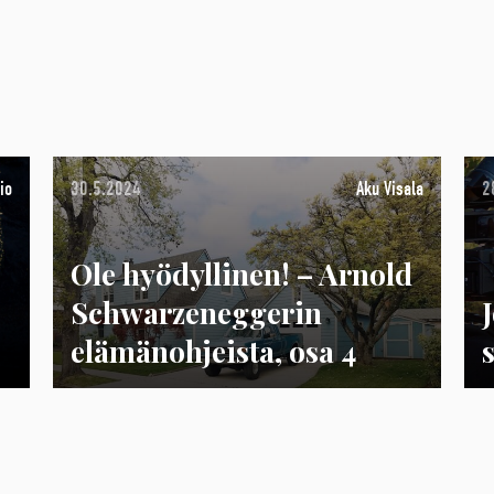
io
30.5.2024
Aku Visala
2
Ole hyödyllinen! – Arnold
Schwarzeneggerin
elämänohjeista, osa 4