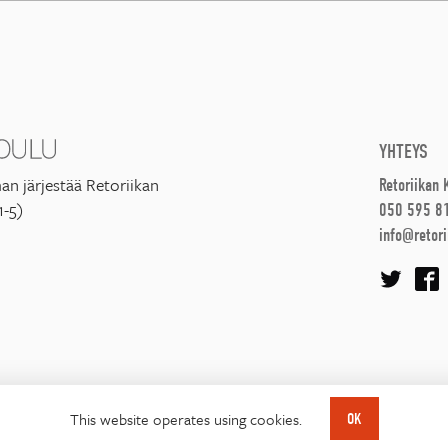
YHTEYS
an järjestää Retoriikan
Retoriikan
1-5)
050 595 8
info@retori
This website operates using cookies.
OK