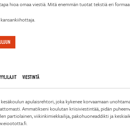
s tapa hioa omaa viestiä. Mitä enemmän tuotat tekstiä eri formaa
 kansankiihottaja.
OULUUN
YYLILAJIT
VIESTINTÄ
 kesäkoulun apulaisrehtori, joka kykenee korvaamaan unohtamansa
tomasti. Ammatikseni koulutan kriisiviestintää, pidän puheenvuo
en partiolainen, viikinkimiekkailija, pakohuoneaddikti ja keskia
.eioototta.fi.