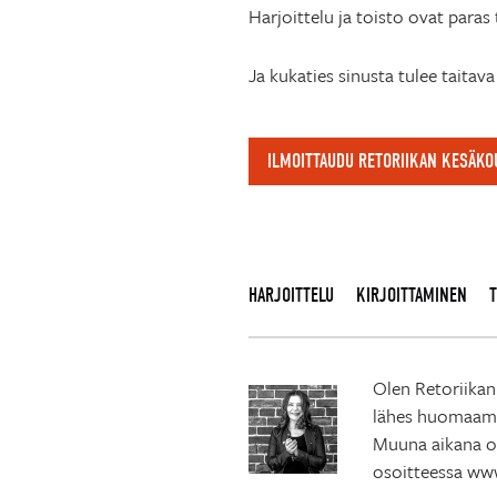
Harjoittelu ja toisto ovat para
Ja kukaties sinusta tulee taitava
ILMOITTAUDU RETORIIKAN KESÄK
HARJOITTELU
KIRJOITTAMINEN
T
Olen Retoriikan
lähes huomaamat
Muuna aikana ol
osoitteessa www