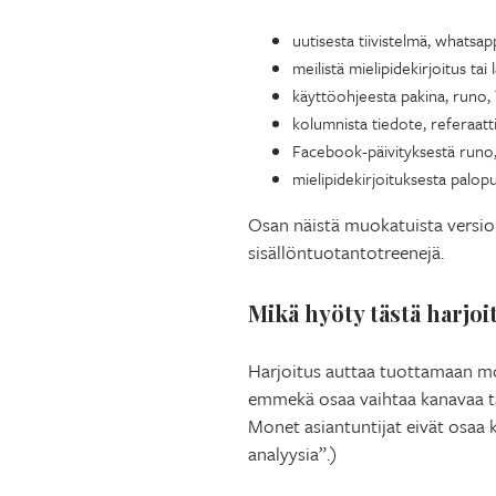
uutisesta tiivistelmä, whatsapp
meilistä mielipidekirjoitus tai
käyttöohjeesta pakina, runo, T
kolumnista tiedote, referaatti
Facebook-päivityksestä runo, 
mielipidekirjoituksesta palopu
Osan näistä muokatuista versioi
sisällöntuotantotreenejä.
Mikä hyöty tästä harjo
Harjoitus auttaa tuottamaan mone
emmekä osaa vaihtaa kanavaa tai
Monet asiantuntijat eivät osaa k
analyysia”.)