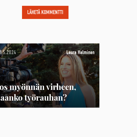
8.5.2024
Laura Halminen
Jos myönnän virheen,
saanko työrauhan?