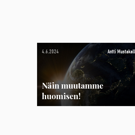
4.6.2024
Antti Mustakall
Näin muutamme
huomisen!