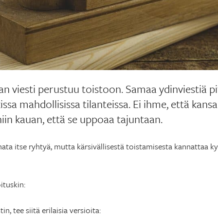
n viesti perustuu toistoon. Samaa ydinviestiä pi
kissa mahdollisissa tilanteissa.
Ei ihme, että kansa
niin kauan, että se uppoaa tajuntaan.
ata itse ryhtyä, mutta kärsivällisestä toistamisesta kannattaa kyl
ituskin:
n, tee siitä erilaisia versioita: