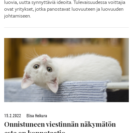
luovia, uutta synnyttäviä ideoita. Tulevaisuudessa voittajia
ovat yritykset, jotka panostavat luovuuteen ja luovuuden
johtamiseen.
15.2.2022
Elisa Heikura
Onnistuneen viestinnän näkymätön
este on konnotaatio