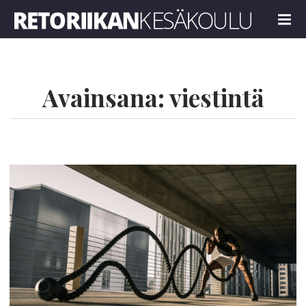
Retoriikan kesäkoulu 2024
MENU
Avainsana:
viestintä