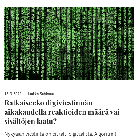
16.3.2021
Jaakko Sahimaa
Ratkaiseeko digiviestinnän
aikakaudella reaktioiden määrä vai
sisältöjen laatu?
Nykyajan viestintä on pitkälti digitaalista. Algoritmit