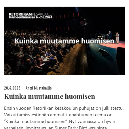
20.6.2023
Antti Mustakallio
Kuinka muutamme huomisen
Ensin vuoden Retoriikan kesäkoulun puhujat on julkistettu.
Vaikuttamisviestinnän ammattitapahtuman teema on
"Kuinka muutamme huomisen". Nyt voimassa on hyvin
varhaisen ilmoittautujan Super Early Bird -etuhinta.