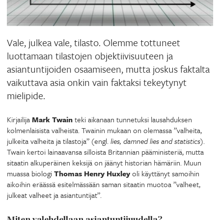
Vale, julkea vale, tilasto. Olemme tottuneet
luottamaan tilastojen objektiivisuuteen ja
asiantuntijoiden osaamiseen, mutta joskus faktalta
vaikuttava asia onkin vain faktaksi tekeytynyt
mielipide.
Kirjailija
Mark Twain
teki aikanaan tunnetuksi lausahduksen
kolmenlaisista valheista. Twainin mukaan on olemassa ”valheita,
julkeita valheita ja tilastoja” (engl.
lies, damned lies and statistics
).
Twain kertoi lainaavansa silloista Britannian pääministeriä, mutta
sitaatin alkuperäinen keksijä on jäänyt historian hämäriin. Muun
muassa biologi
Thomas Henry Huxley
oli käyttänyt samoihin
aikoihin eräässä esitelmässään saman sitaatin muotoa ”valheet,
julkeat valheet ja asiantuntijat”.
Miten valehdellaan asiantuntijuudella?