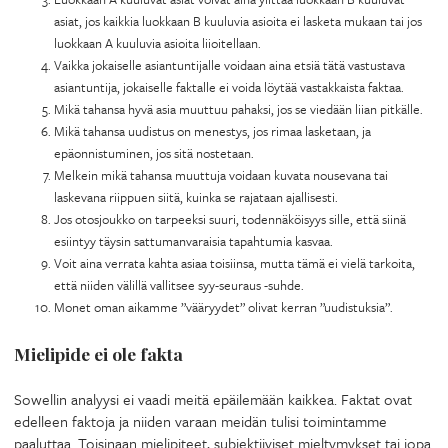
asiat, jos kaikkia luokkaan B kuuluvia asioita ei lasketa mukaan tai jos
luokkaan A kuuluvia asioita liioitellaan.
Vaikka jokaiselle asiantuntijalle voidaan aina etsiä tätä vastustava
asiantuntija, jokaiselle faktalle ei voida löytää vastakkaista faktaa.
Mikä tahansa hyvä asia muuttuu pahaksi, jos se viedään liian pitkälle.
Mikä tahansa uudistus on menestys, jos rimaa lasketaan, ja
epäonnistuminen, jos sitä nostetaan.
Melkein mikä tahansa muuttuja voidaan kuvata nousevana tai
laskevana riippuen siitä, kuinka se rajataan ajallisesti.
Jos otosjoukko on tarpeeksi suuri, todennäköisyys sille, että siinä
esiintyy täysin sattumanvaraisia tapahtumia kasvaa.
Voit aina verrata kahta asiaa toisiinsa, mutta tämä ei vielä tarkoita,
että niiden välillä vallitsee syy-seuraus -suhde.
Monet oman aikamme ”vääryydet” olivat kerran ”uudistuksia”.
Mielipide ei ole fakta
Sowellin analyysi ei vaadi meitä epäilemään kaikkea. Faktat ovat
edelleen faktoja ja niiden varaan meidän tulisi toimintamme
paaluttaa. Toisinaan mielipiteet, subjektiiviset mieltymykset tai jopa