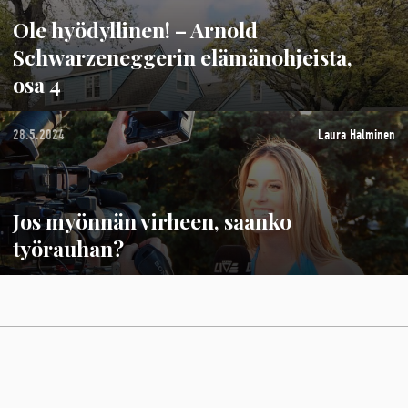
Ole hyödyllinen! – Arnold
Schwarzeneggerin elämänohjeista,
osa 4
28.5.2024
Laura Halminen
Jos myönnän virheen, saanko
työrauhan?