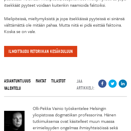
itsekkäät pyyteet voidaan kuitenkin naamioida faktoiksi.
Mielipiteissä, mieltymyksistä ja jopa itsekkäissä pyyteissä ei sinänsä
välttämättä ole mitään pahaa. Mutta niitä ei pidä esittää faktoina.
Koska se on vale.
ILMOITTAUDU RETORIIKAN KESÄKOULUUN
ASIANTUNTIJUUS
FAKTAT
TILASTOT
JAA
ARTIKKELI:
VALEHTELU
Olli-Pekka Vainio työskentelee Helsingin
yliopistossa dogmatiikan professorina. Hänen
tutkimuksensa ovat käsitelleet muun muassa
erimielisyyden ongelmaa ihmisyhteisöissä sekä