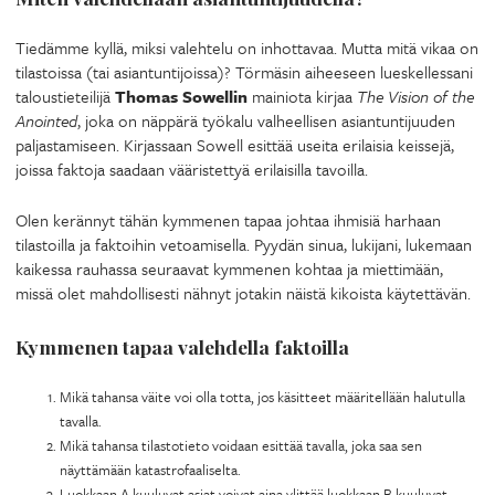
Tiedämme kyllä, miksi valehtelu on inhottavaa. Mutta mitä vikaa on
tilastoissa (tai asiantuntijoissa)? Törmäsin aiheeseen lueskellessani
taloustieteilijä
Thomas Sowellin
mainiota kirjaa
The Vision of the
Anointed
, joka on näppärä työkalu valheellisen asiantuntijuuden
paljastamiseen. Kirjassaan Sowell esittää useita erilaisia keissejä,
joissa faktoja saadaan vääristettyä erilaisilla tavoilla.
Olen kerännyt tähän kymmenen tapaa johtaa ihmisiä harhaan
tilastoilla ja faktoihin vetoamisella. Pyydän sinua, lukijani, lukemaan
kaikessa rauhassa seuraavat kymmenen kohtaa ja miettimään,
missä olet mahdollisesti nähnyt jotakin näistä kikoista käytettävän.
Kymmenen tapaa valehdella faktoilla
Mikä tahansa väite voi olla totta, jos käsitteet määritellään halutulla
tavalla.
Mikä tahansa tilastotieto voidaan esittää tavalla, joka saa sen
näyttämään katastrofaaliselta.
Luokkaan A kuuluvat asiat voivat aina ylittää luokkaan B kuuluvat