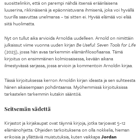
suosittelinkin, että on parempi nähdä itsensä eräänlaisena
luuserina, rikkinäisenä ja epäonnistuvana ihmisenä, joka voi hyvällä
tuurilla saavuttaa unelmansa – tai sitten ei. Hyvää elämää voi elää
siitä huolimatta.
Nyt on tullut aika arvioida Arnoldia uudelleen. Arnold on nimittäin
julkaissut viime vuonna uuden kirjan
Be Useful: Seven Tools for Life
(2023), jossa hän avaa tarkemmin elämänfilosofiaansa. Tämä
kirjoitus on ensimmäinen kolmiosaisessa, kevään aikana
ilmestyvässä sarjassa, jossa arvioin ja kommentoin Arnoldin kirjaa.
Tässä kirjoituksessa kerron Arnoldin kirjan ideasta ja sen suhteesta
hänen aikaisempaan pohdintaansa. Myöhemmissä kirjoituksissa
tarkastelen tarkemmin kutakin sääntöä.
Seitsemän sädettä
Kirjastot ja kirjakaupat ovat täynnä kirjoja, jotka tarjoavat 5–12
elämänohjetta. Ohjeiden tarkoituksena on olla nokkelia, hieman
erikoisia ja yllättäviä muistutuksia, kuten vaikkapa
Jordan