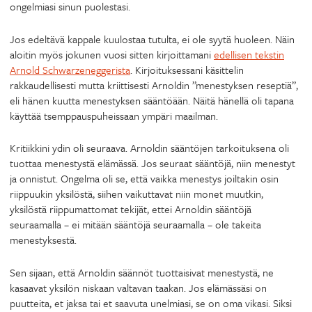
ongelmiasi sinun puolestasi.
Jos edeltävä kappale kuulostaa tutulta, ei ole syytä huoleen. Näin
aloitin myös jokunen vuosi sitten kirjoittamani
edellisen tekstin
Arnold Schwarzeneggerista
. Kirjoituksessani käsittelin
rakkaudellisesti mutta kriittisesti Arnoldin ”menestyksen reseptiä”,
eli hänen kuutta menestyksen sääntöään. Näitä hänellä oli tapana
käyttää tsemppauspuheissaan ympäri maailman.
Kritiikkini ydin oli seuraava. Arnoldin sääntöjen tarkoituksena oli
tuottaa menestystä elämässä. Jos seuraat sääntöjä, niin menestyt
ja onnistut. Ongelma oli se, että vaikka menestys joiltakin osin
riippuukin yksilöstä, siihen vaikuttavat niin monet muutkin,
yksilöstä riippumattomat tekijät, ettei Arnoldin sääntöjä
seuraamalla – ei mitään sääntöjä seuraamalla – ole takeita
menestyksestä.
Sen sijaan, että Arnoldin säännöt tuottaisivat menestystä, ne
kasaavat yksilön niskaan valtavan taakan. Jos elämässäsi on
puutteita, et jaksa tai et saavuta unelmiasi, se on oma vikasi. Siksi