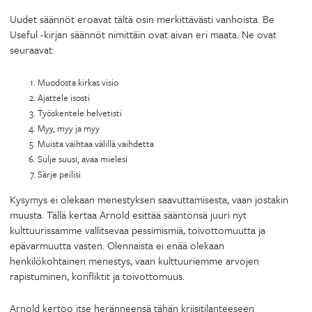
Uudet säännöt eroavat tältä osin merkittävästi vanhoista. Be
Useful -kirjan säännöt nimittäin ovat aivan eri maata. Ne ovat
seuraavat:
Muodosta kirkas visio
Ajattele isosti
Työskentele helvetisti
Myy, myy ja myy
Muista vaihtaa välillä vaihdetta
Sulje suusi, avaa mielesi
Särje peilisi
Kysymys ei olekaan menestyksen saavuttamisesta, vaan jostakin
muusta. Tällä kertaa Arnold esittää sääntönsä juuri nyt
kulttuurissamme vallitsevaa pessimismiä, toivottomuutta ja
epävarmuutta vasten. Olennaista ei enää olekaan
henkilökohtainen menestys, vaan kulttuuriemme arvojen
rapistuminen, konfliktit ja toivottomuus.
Arnold kertoo itse heränneensä tähän kriisitilanteeseen