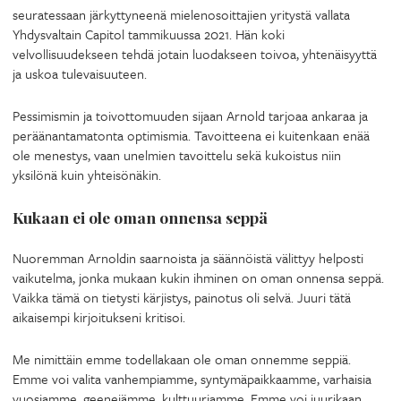
seuratessaan järkyttyneenä mielenosoittajien yritystä vallata
Yhdysvaltain Capitol tammikuussa 2021. Hän koki
velvollisuudekseen tehdä jotain luodakseen toivoa, yhtenäisyyttä
ja uskoa tulevaisuuteen.
Pessimismin ja toivottomuuden sijaan Arnold tarjoaa ankaraa ja
peräänantamatonta optimismia. Tavoitteena ei kuitenkaan enää
ole menestys, vaan unelmien tavoittelu sekä kukoistus niin
yksilönä kuin yhteisönäkin.
Kukaan ei ole oman onnensa seppä
Nuoremman Arnoldin saarnoista ja säännöistä välittyy helposti
vaikutelma, jonka mukaan kukin ihminen on oman onnensa seppä.
Vaikka tämä on tietysti kärjistys, painotus oli selvä. Juuri tätä
aikaisempi kirjoitukseni kritisoi.
Me nimittäin emme todellakaan ole oman onnemme seppiä.
Emme voi valita vanhempiamme, syntymäpaikkaamme, varhaisia
vuosiamme, geenejämme, kulttuuriamme. Emme voi juurikaan