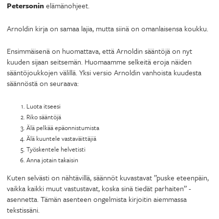
Petersonin
elämänohjeet.
Arnoldin kirja on samaa lajia, mutta siinä on omanlaisensa koukku.
Ensimmäisenä on huomattava, että Arnoldin sääntöjä on nyt
kuuden sijaan seitsemän. Huomaamme selkeitä eroja näiden
sääntöjoukkojen välillä. Yksi versio Arnoldin vanhoista kuudesta
säännöstä on seuraava:
Luota itseesi
Riko sääntöjä
Älä pelkää epäonnistumista
Älä kuuntele vastaväittäjiä
Työskentele helvetisti
Anna jotain takaisin
Kuten selvästi on nähtävillä, säännöt kuvastavat ”puske eteenpäin,
vaikka kaikki muut vastustavat, koska sinä tiedät parhaiten” -
asennetta. Tämän asenteen ongelmista kirjoitin aiemmassa
tekstissäni.