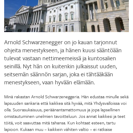
Arnold Schwarzenegger on jo kauan tarjonnut
ohjeita menestykseen, ja hänen kuusi sääntöään
tulevat vastaan nettimeemeissä ja kuntosalien
seinillä. Nyt hän on kuitenkin julkaissut uuden,
seitsemän säännön sarjan, joka ei tähtääkään
menestykseen, vaan hyvään elämään.
Minä rakastan Arnold Schwarzeneggeria. Hän edustaa minulle sekä
lapsuuden sankaria että kaikkea sitä hyvää, mitä Yhdysvalloissa voi
olla. Suorasukaisuus, peräänantamattomuus ja jopa lapsellinen
omistautuminen unelmien tavoitteluun. Jos annat kaikkesi ja teet
töitä, voit saavuttaa mitä tahansa. Kun kohtaat esteen, tartu
lapioon. Kukaan muu – kaikkein vähiten valtio – ei ratkaise