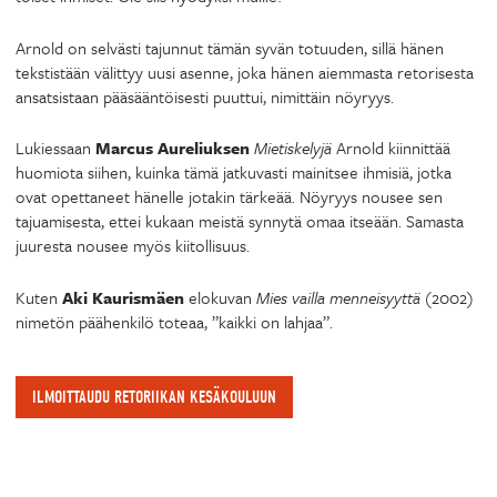
Arnold on selvästi tajunnut tämän syvän totuuden, sillä hänen
tekstistään välittyy uusi asenne, joka hänen aiemmasta retorisesta
ansatsistaan pääsääntöisesti puuttui, nimittäin nöyryys.
Lukiessaan
Marcus Aureliuksen
Mietiskelyjä
Arnold kiinnittää
huomiota siihen, kuinka tämä jatkuvasti mainitsee ihmisiä, jotka
ovat opettaneet hänelle jotakin tärkeää. Nöyryys nousee sen
tajuamisesta, ettei kukaan meistä synnytä omaa itseään. Samasta
juuresta nousee myös kiitollisuus.
Kuten
Aki Kaurismäen
elokuvan
Mies vailla menneisyyttä
(2002)
nimetön päähenkilö toteaa, ”kaikki on lahjaa”.
ILMOITTAUDU RETORIIKAN KESÄKOULUUN