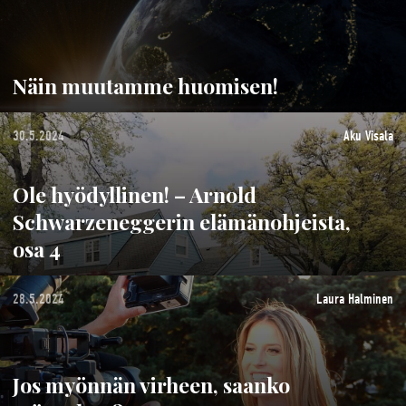
Näin muutamme huomisen!
30.5.2024
Aku Visala
Ole hyödyllinen! – Arnold
Schwarzeneggerin elämänohjeista,
osa 4
28.5.2024
Laura Halminen
Jos myönnän virheen, saanko