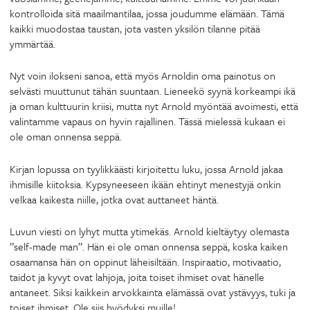
kontrolloida sitä maailmantilaa, jossa joudumme elämään. Tämä
kaikki muodostaa taustan, jota vasten yksilön tilanne pitää
ymmärtää.
Nyt voin ilokseni sanoa, että myös Arnoldin oma painotus on
selvästi muuttunut tähän suuntaan. Lieneekö syynä korkeampi ikä
ja oman kulttuurin kriisi, mutta nyt Arnold myöntää avoimesti, että
valintamme vapaus on hyvin rajallinen. Tässä mielessä kukaan ei
ole oman onnensa seppä.
Kirjan lopussa on tyylikkäästi kirjoitettu luku, jossa Arnold jakaa
ihmisille kiitoksia. Kypsyneeseen ikään ehtinyt menestyjä onkin
velkaa kaikesta niille, jotka ovat auttaneet häntä.
Luvun viesti on lyhyt mutta ytimekäs. Arnold kieltäytyy olemasta
”self-made man”. Hän ei ole oman onnensa seppä, koska kaiken
osaamansa hän on oppinut läheisiltään. Inspiraatio, motivaatio,
taidot ja kyvyt ovat lahjoja, joita toiset ihmiset ovat hänelle
antaneet. Siksi kaikkein arvokkainta elämässä ovat ystävyys, tuki ja
toiset ihmiset. Ole siis hyödyksi muille!