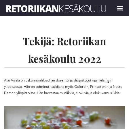
Retoriikan kesäkoulu 2022
MENU
Tekijä:
Retoriikan
kesäkoulu 2022
Aku Visala on uskonnonfilosofian dosentti ja yliopistotutkija Helsingin
yliopistossa. Hän on toiminut tutkijana myös Oxfordin, Princetonin ja Notre
Damen yliopistoissa. Hän harrastaa musiikkia, elokuvia ja elokuvamusiikkia.