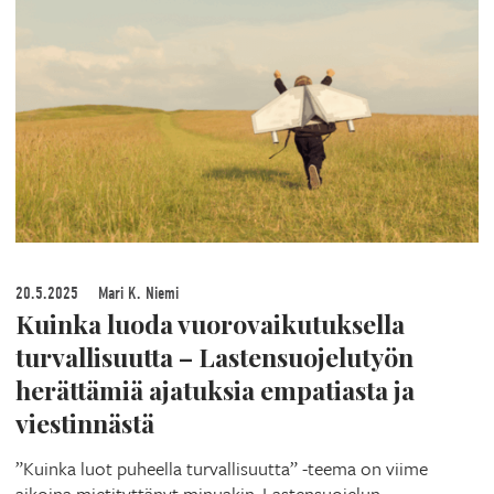
20.5.2025
Mari K. Niemi
Kuinka luoda vuorovaikutuksella
turvallisuutta – Lastensuojelutyön
herättämiä ajatuksia empatiasta ja
viestinnästä
”Kuinka luot puheella turvallisuutta” -teema on viime
aikoina mietityttänyt minuakin. Lastensuojelun