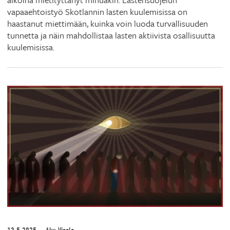
vapaaehtoistyö Skotlannin lasten kuulemisissa on
haastanut miettimään, kuinka voin luoda turvallisuuden
tunnetta ja näin mahdollistaa lasten aktiivista osallisuutta
kuulemisissa.