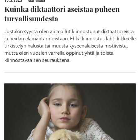
13.5.2025
Aku Visala
Kuinka diktaattori aseistaa puheen
turvallisuudesta
Jostakin syystä olen aina ollut kiinnostunut diktaattoreista
ja heidän elämäntarinoistaan. Ehkä kiinnostus lähti liikkeelle
tirkistelyn halusta tai muusta kyseenalaisesta motiivista,
mutta olen vuosien varrella oppinut yhtä ja toista
kiinnostavaa sen seurauksena.